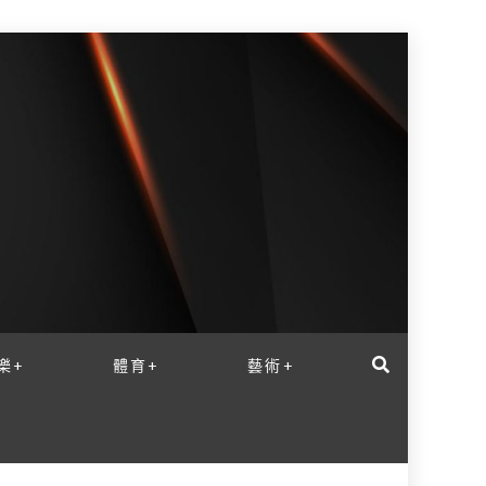
樂+
體育+
藝術+