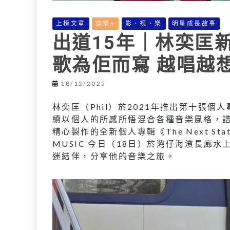
上榜文章
娛樂+
影、視、樂
明星成長故事
出道15年｜林奕匡
歌為佢而寫 越唱越
18/12/2025
林奕匡（Phil）於2021年推出第十張個人
續以個人的所感所悟混合各種音樂風格，譜
精心製作的全新個人專輯《The Next St
MUSIC 今日（18日）於灣仔海濱長廊
迷結伴，分享他的音樂之旅。