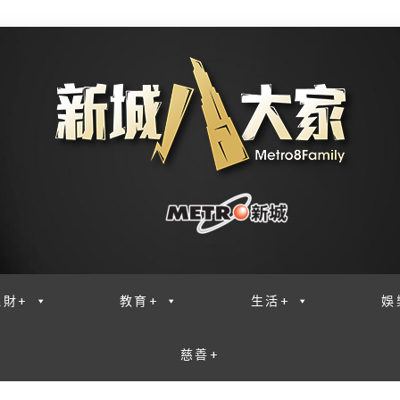
理財+
教育+
生活+
娛
慈善+