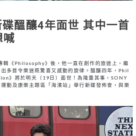
新碟醞釀4年面世 其中一首
想喊
專輯《Philosophy》後，他一直在創作的旅途上，繼
出多首令樂迷既驚喜又感動的旋律。醞釀四年，Phil
ation》將於明天（19日）面世！為隆重其事，SONY
水上運動及康樂主題區「海濱站」舉行新碟發佈會，與樂