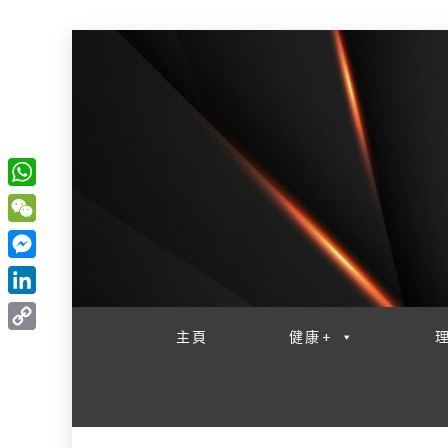
W
一網睇盡 八家大成
h
W
a
e
M
t
C
e
L
s
h
s
i
主頁
健康+
A
C
a
s
n
p
o
t
e
k
p
p
n
e
y
g
d