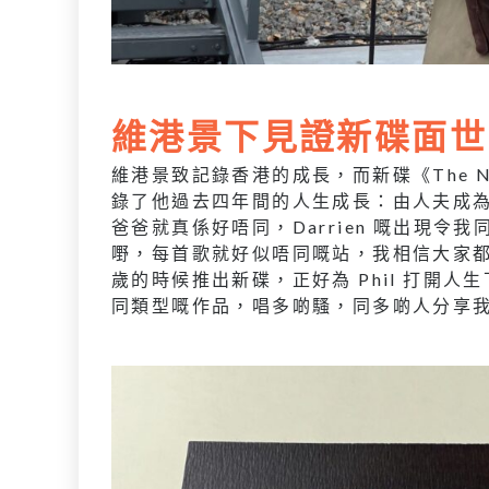
維港景下見證新碟面世
維港景致記錄香港的成長，而新碟《The Nex
錄了他過去四年間的人生成長：由人夫成為人
爸爸就真係好唔同，Darrien 嘅出現
嘢，每首歌就好似唔同嘅站，我相信大家都
歲的時候推出新碟，正好為 Phil 打開
同類型嘅作品，唱多啲騷，同多啲人分享