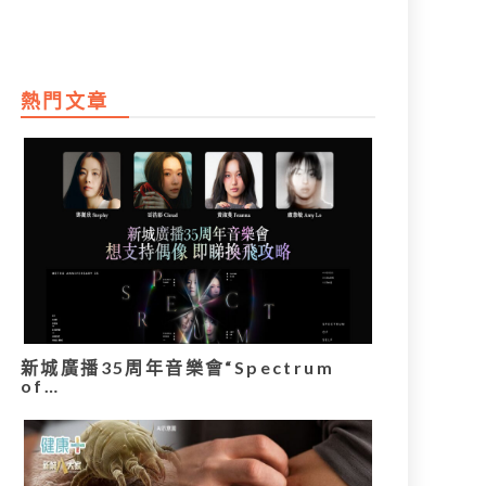
熱門文章
新城廣播35周年音樂會“Spectrum
of…