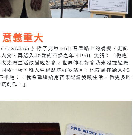
 意義重大
t Station》除了見證 Phil 音樂路上的蛻變，更記
父，再踏入40歲的不惑之年。Phil 笑謂：「做咗
令我同太太嘅生活改變咗好多，世界仲有好多我未發掘過嘅
同我一樣，喺人生經歷咗好多站。」他提到在踏入40
人生下半場：「我希望繼續用音樂記錄我嘅生活，做更多唔
我嘅創作！」