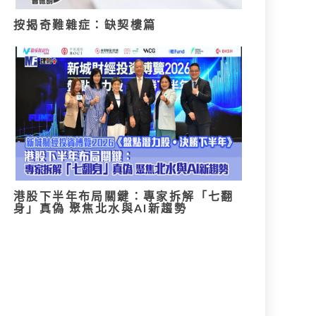
按揭奇難雜症：缺契樓篇
港股下半年布局關鍵：專家拆解「七翻
身」真偽 聚焦北水與AI新趨勢