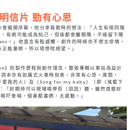
明信片 勁有心思
發佈會揭開序幕，他分享寫歌時的想法：「人生有唔同階
友、有啲可能成為知己，但係都會離開嘅，不過留下嘅
ans。」他直言有點感觸，創作的時候亦不想太慘情，
都係正能量啲，所以唔想咁絕望。」
Station》的製作歷程與創作理念，整張專輯以車站為設計
歌詞本亦有如舊式火車時刻表，非常有心思。席間，
我的人〉及〈Song for my baby〉（即〈搖籃下
甜笑謂：「好期待可以現場唱畀佢（囝囝）聽，雖然首歌好
為唱唱吓會喊，個鼻都塞晒，太感動。」