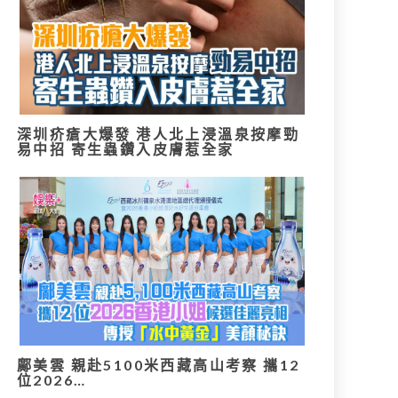
深圳疥瘡大爆發 港人北上浸溫泉按摩勁
易中招 寄生蟲鑽入皮膚惹全家
鄺美雲 親赴5100米西藏高山考察 攜12
位2026…