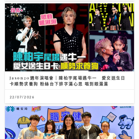
Jason20週年演唱會｜陳柏宇尾場遇牛一 愛女送生日
卡順勢求養狗 粉絲台下排字滿心思 唱到眼濕濕
22/07/2026