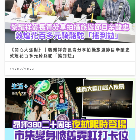
《開心大派對》｜黎耀祥麥長青分享拍攝旅遊節目辛酸史
敦煌花百多元騎駱駝「搖到攰」
11/07/2026