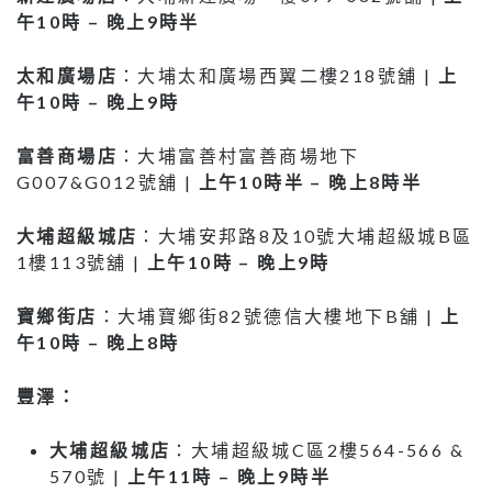
午
10
時
–
晚上
9
時半
太和廣場店
：大埔太和廣場西翼二樓218號舖 |
上
午
10
時
–
晚上
9
時
富善商場店
：大埔富善村富善商場地下
G007&G012號舖 |
上午
10
時半
–
晚上
8
時半
大埔超級城店
：大埔安邦路8及10號大埔超級城B區
1樓113號舖 |
上午
10
時
–
晚上
9
時
寶鄉街店
：大埔寶鄉街82號德信大樓地下B舖 |
上
午
10
時
–
晚上
8
時
豐澤：
大埔超級城店
：大埔超級城C區2樓564-566 &
570號 |
上午
11
時
–
晚上
9
時半