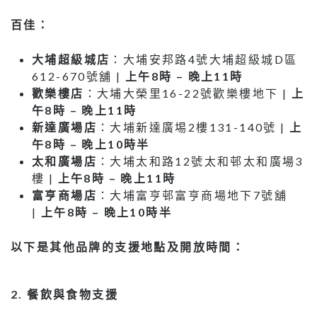
百佳：
大埔超級城店
：大埔安邦路4號大埔超級城D區
612-670號舖 |
上午
8
時
–
晚上
11
時
歡樂樓店
：大埔大榮里16-22號歡樂樓地下 |
上
午
8
時
–
晚上
11
時
新達廣場店
：大埔新達廣埸2樓131-140號 |
上
午
8
時
–
晚上
10
時半
太和廣場店
：大埔太和路12號太和邨太和廣場3
樓 |
上午
8
時
–
晚上
11
時
富亨商場店
：大埔富亨邨富亨商場地下7號舖
|
上午8時 – 晚上10時半
以下是其他品牌的支援地點及開放時間：
2. 餐飲與食物支援