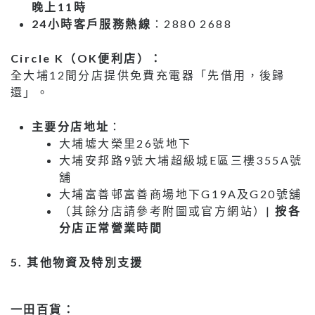
晚上
11
時
24
小時客戶服務熱線
：2880 2688
Circle K
（
OK
便利店）：
全大埔12間分店提供免費充電器「先借用，後歸
還」。
主要分店地址
：
大埔墟大榮里26號地下
大埔安邦路9號大埔超級城E區三樓355A號
舖
大埔富善邨富善商場地下G19A及G20號舖
（其餘分店請參考附圖或官方網站）|
按各
分店正常營業時間
5.
其他物資及特別支援
一田百貨：