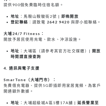
提供900個免費臨時住宿名額。
地址
：馬鞍山鞍駿街2號 |
即晚開放
登記聯絡
：請致電
2642 9420
與廖小姐聯絡。
大埔
24/7 Fitness
：
開放予居民使用充電、飲水、沖涼設施。
地址
：大埔區（請參考其官方社交媒體）|
開放
時間請直接查詢
4.
通訊與電子支援
SmarTone
（大埔門市）：
免費借充電器、提供5G即插即用家居寬頻，為客戶
開通額外數據。
地址
：大埔超級城A區1樓17A舖 |
延長營業至