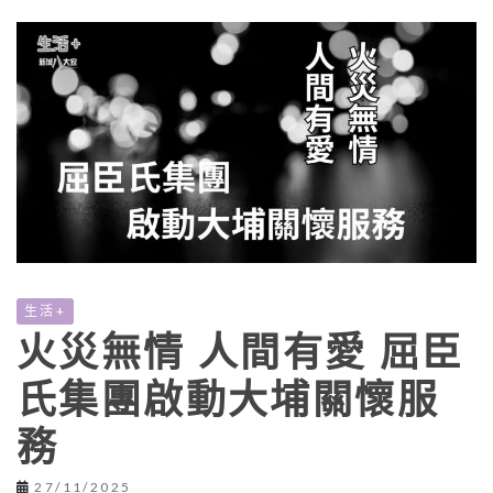
生活+
火災無情 人間有愛 屈臣
氏集團啟動大埔關懷服
務
27/11/2025