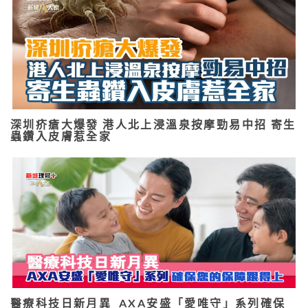
深圳疥瘡大爆發 港人北上浸溫泉按摩勁易中招 寄生
蟲鑽入皮膚惹全家
醫療科技日新月異 AXA安盛「愛唯守」系列確保