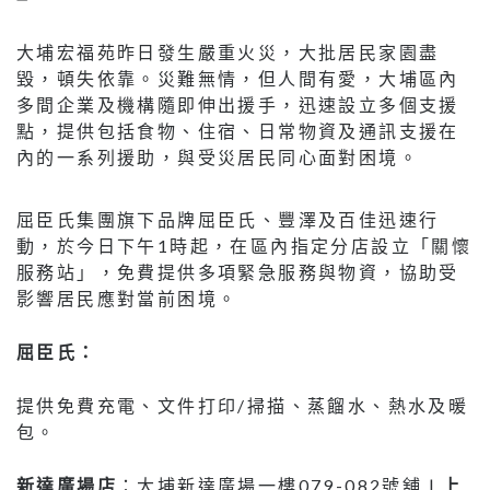
大埔宏福苑昨日發生嚴重火災，大批居民家園盡
毀，頓失依靠。災難無情，但人間有愛，大埔區內
多間企業及機構隨即伸出援手，迅速設立多個支援
點，提供包括食物、住宿、日常物資及通訊支援在
內的一系列援助，與受災居民同心面對困境。
屈臣氏集團旗下品牌屈臣氏、豐澤及百佳迅速行
動，於今日下午1時起，在區內指定分店設立「關懷
服務站」，免費提供多項緊急服務與物資，協助受
影響居民應對當前困境。
屈臣氏：
提供免費充電、文件打印/掃描、蒸餾水、熱水及暖
包。
新達廣場店
：大埔新達廣場一樓079-082號舖 |
上