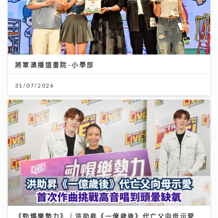
將軍澳播道書院-小學部
31/07/2026
《勁爆樂勢力》｜洪助昇《一億歲後》代亡父向母示愛