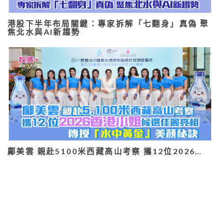
港股下半年布局關鍵：專家拆解「七翻身」真偽 聚
焦北水與AI新趨勢
鄺美雲 親赴5100米西藏高山考察 攜12位2026…