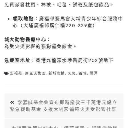
免費派發枕頭、棉被、毛毯、餅乾及紙包飲品。
領取地點
：廣福邨賽馬會大埔青少年綜合服務中
心（大埔廣福邨廣仁樓220-229室）
城大動物醫療中心：
為受火災影響的貓狗豁免診金。
急症室地址
：香港九龍深水埗醫局街202號地下
宏福苑
,
屈臣氏集團
,
新城廣播
,
火災
,
百佳
,
豐澤
李嘉誠基金會宣布即時撥款三千萬港元設立
緊急援助基金 支援大埔宏福苑火災受影響社群
大埔宏福苑世紀大火｜體育賽事 + 娛樂活動取