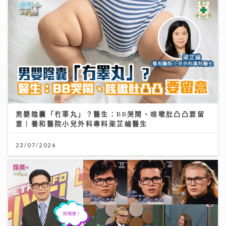
男嬰陰囊「冇睪丸」？醫生：BB哭鬧、咳嗽肚凸凸要留
意｜養和醫院小兒外科專科梁芷綸醫生
23/07/2026