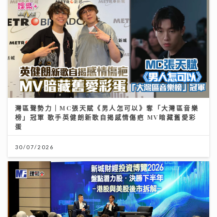
灣區聲勢力｜MC張天賦《男人怎可以》奪「大灣區音樂
榜」冠軍 歌手英健朗新歌自揭感情傷疤 MV暗藏舊愛彩
蛋
30/07/2026