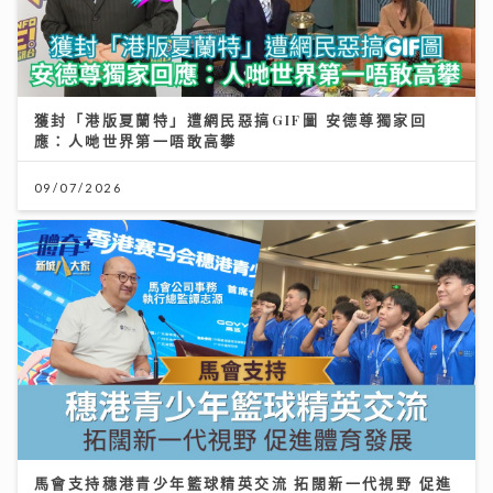
獲封「港版夏蘭特」遭網民惡搞GIF圖 安德尊獨家回
應：人哋世界第一唔敢高攀
09/07/2026
馬會支持穗港青少年籃球精英交流 拓闊新一代視野 促進