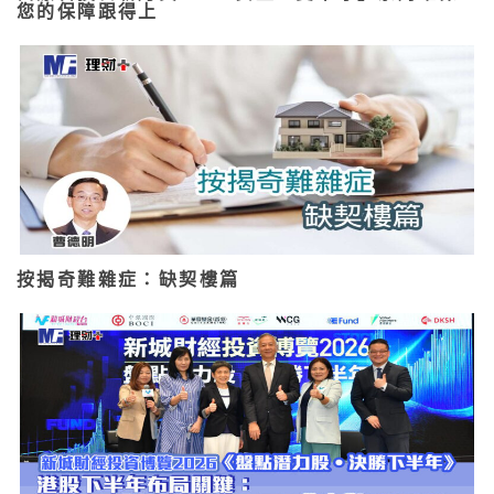
您的保障跟得上
按揭奇難雜症：缺契樓篇