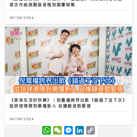
首次作曲挑戰高音唱到頭暈缺氧
09/08/2026
《原來生活好快樂》｜倪震權跨界出歌《錯過了沒下次》
從排球港隊到樂壇新人 自爆錄音勁緊張
06/08/2026
W
W
M
L
C
h
e
e
i
o