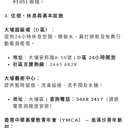
9105)
聯絡。
3.
住宿、休息與基本設施
大埔超級城（
D
區）：
提供24小時休息空間、樽裝水、蘇打餅乾及免費行
動電源租借。
地址
：大埔安邦路8-10號 |
D
區
24
小時開放
社區支援熱線
：2665 6828
大埔藝術中心：
提供暫時留宿、洗澡設施、洗手間及水機。
地址
：大埔區 |
查詢電話：
3468 3417
（請致
電查詢開放安排）
香港中華基督教青年會（
YMCA
）
—
烏溪沙青年新
村：