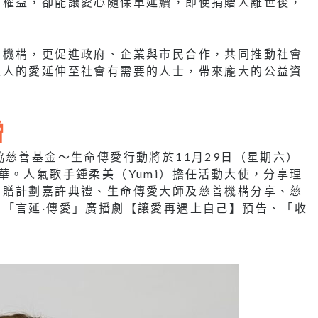
的權益，卻能讓愛心隨保單延續，即使捐贈人離世後，
善機構，更促進政府、企業與市民合作，共同推動社會
家人的愛延伸至社會有需要的人士，帶來龐大的公益資
贈
協慈善基金～生命傳愛行動將於11月29日（星期六）
華。人氣歌手鍾柔美（Yumi）擔任活動大使，分享理
捐贈計劃嘉許典禮、生命傳愛大師及慈善機構分享、慈
「言延·傳愛」廣播劇【讓愛再遇上自己】預告、「收