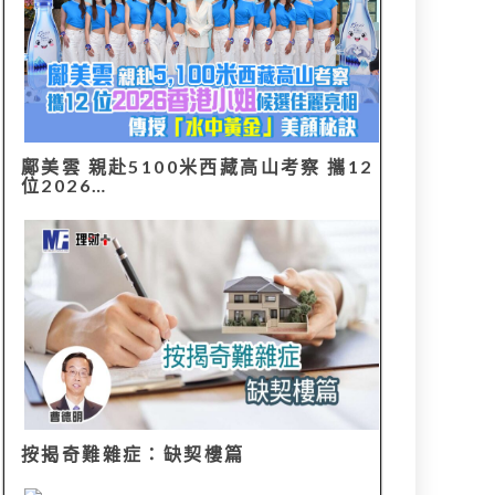
鄺美雲 親赴5100米西藏高山考察 攜12
位2026…
按揭奇難雜症：缺契樓篇