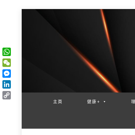
W
一網睇盡 八家大成
h
W
a
e
M
t
C
e
L
s
h
s
i
主頁
健康+
A
C
a
s
n
p
o
t
e
k
p
p
n
e
y
g
d