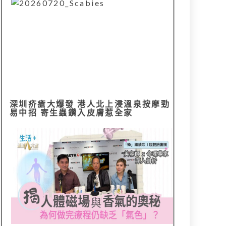
深圳疥瘡大爆發 港人北上浸溫泉按摩勁
易中招 寄生蟲鑽入皮膚惹全家