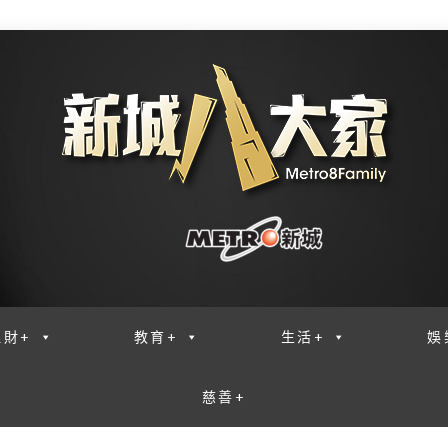
理財+
教育+
生活+
娛
慈善+