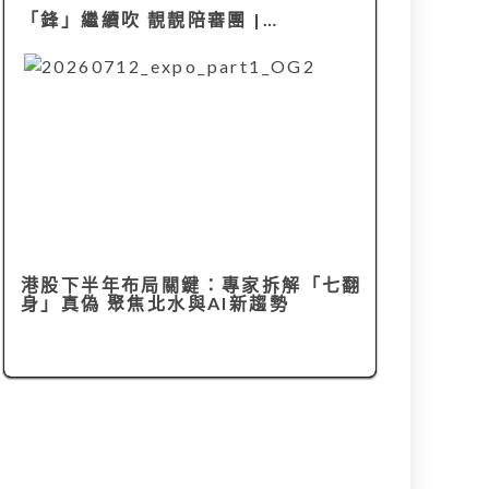
「鋒」繼續吹 靚靚陪審團 |…
港股下半年布局關鍵：專家拆解「七翻
身」真偽 聚焦北水與AI新趨勢