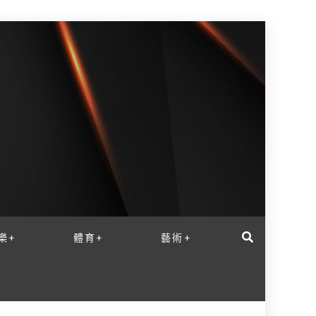
樂+
體育+
藝術+