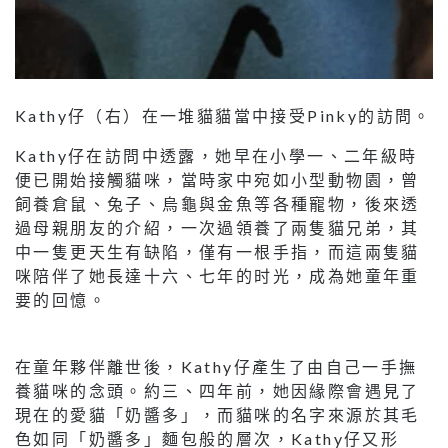
Kathy仔（右）在一堆貓貓當中接受Pinky的訪問。
Kathy仔在訪問中透露，她早在小學一、二年級時
便已開始接觸貓咪，當時家中宛如小型動物園，曾
飼養倉鼠、兔子、烏龜與金魚等各種寵物，後來透
過母親朋友的介紹，一次過領養了兩隻貓兄弟，其
中一隻更天生有缺陷，僅有一根手指，而這兩隻貓
咪陪伴了她長達十六、七年的时光，成為她童年重
要的回憶。
在童年夥伴離世後，Kathy仔產生了由自己一手撫
養貓咪的念頭。約三、四年前，她因緣際會遇見了
現在的愛貓「奶醬多」，而貓咪的名字來源於其毛
色如同「奶醬多」麵包般的層次，Kathy仔又形