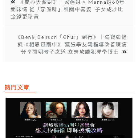
《開心大派對》｜家燕姐 × Manna姐60年
姐妹情 從「茄哩啡」到圈中富婆 子女成才比
金錢更珍貴
《Ben同Benson「Chur」到行》｜湯寶如憶
錄《相思風雨中》 獲張學友親指導改善瑕疵
分享開明教子之道 立志攻讀犯罪學博士
熱門文章