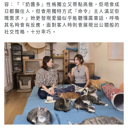
容：「『奶醬多』性格獨立又帶點高傲，佢唔會成
日都黐住人，但會用獨特方式『命令』主人滿足佢
嘅需求。」她更發現愛貓似乎能聽懂廣東話，呼喚
其名時會有反應，面對客人時則會展現出公關般的
社交性格，十分乖巧。