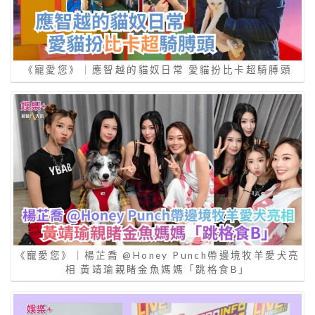
《寵愛您》｜應智越的貓奴日常 愛貓扮比卡超騎膊頭
《寵愛您》｜楊芷喬 @Honey Punch帶邊境牧羊愛犬亮
相 黃靖瑜親睹金魚媽媽「跳格食B」