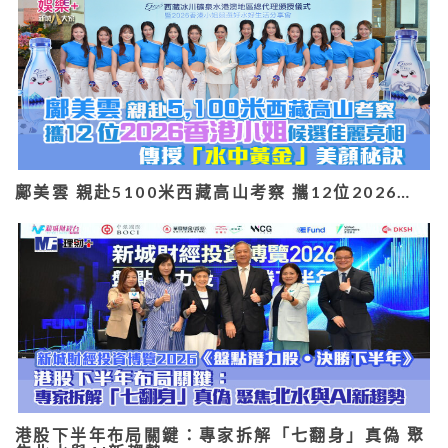
鄺美雲 親赴5100米西藏高山考察 攜12位2026…
港股下半年布局關鍵：專家拆解「七翻身」真偽 聚