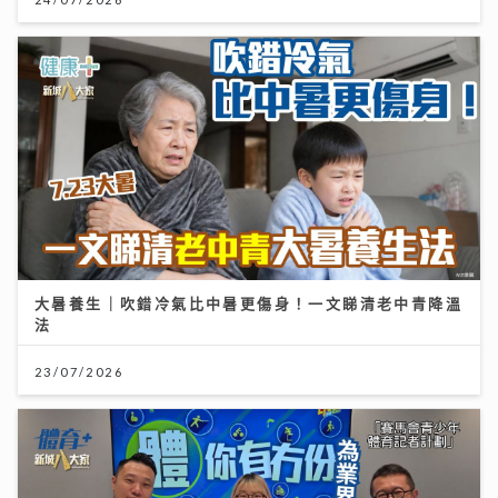
大暑養生｜吹錯冷氣比中暑更傷身！一文睇清老中青降溫
法
23/07/2026