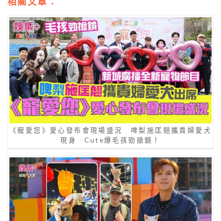
相關文章：
《寵愛您》愛心發布會現場盛況 啤梨施匡翹攜貴婦愛犬
現身 Cute爆毛孩勁搶鏡！