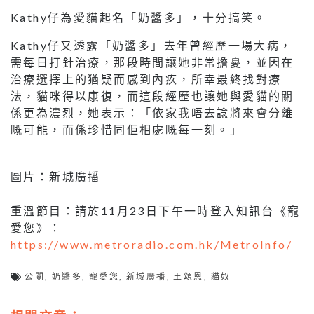
Kathy仔為愛貓起名「奶醬多」，十分搞笑。
Kathy仔又透露「奶醬多」去年曾經歷一場大病，
需每日打針治療，那段時間讓她非常擔憂，並因在
治療選擇上的猶疑而感到內疚，所幸最終找對療
法，貓咪得以康復，而這段經歷也讓她與愛貓的關
係更為濃烈，她表示：「依家我唔去諗將來會分離
嘅可能，而係珍惜同佢相處嘅每一刻。」
圖片：新城廣播
重溫節目：請於11月23日下午一時登入知訊台《寵
愛您》：
https://www.metroradio.com.hk/MetroInfo/
公關
,
奶醬多
,
寵愛您
,
新城廣播
,
王頌恩
,
貓奴