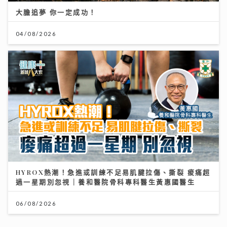
HYROX熱潮！急進或訓練不足易肌腱拉傷、撕裂 痠痛超
過一星期別忽視｜養和醫院骨科專科醫生黃惠國醫生
06/08/2026