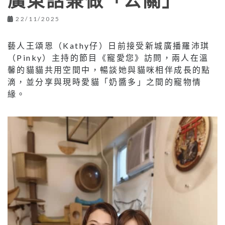
廣東話兼做「公關」
22/11/2025
藝人王頌恩（Kathy仔）日前接受新城廣播羅沛琪
（Pinky）主持的節目《寵愛您》訪問，兩人在溫
馨的貓貓共用空間中，暢談她與貓咪相伴成長的點
滴，並分享與現時愛貓「奶醬多」之間的寵物情
緣。