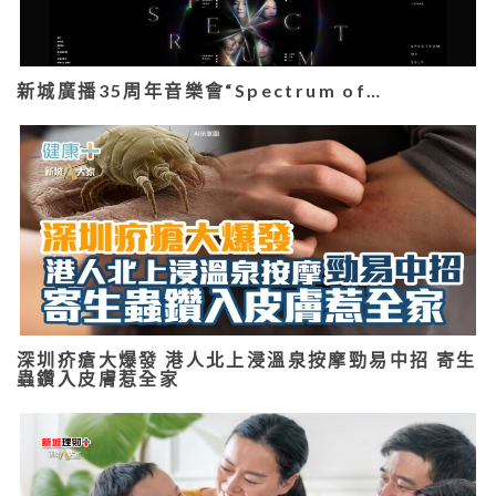
新城廣播35周年音樂會“Spectrum of…
深圳疥瘡大爆發 港人北上浸溫泉按摩勁易中招 寄生
蟲鑽入皮膚惹全家