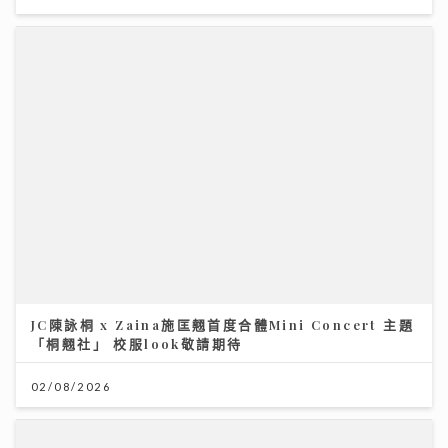
JC陳詠桐 x Zaina施匡翹首度合體Mini Concert 主題
「桐翹社」 校服look敬請期待
02/08/2026