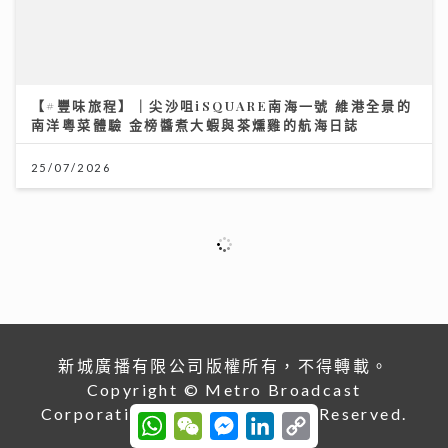
09/07/2026
大暑熱到忟 身心勁易「中暑」兩款湯水即消暑 零廚藝都
煲到
23/07/2026
W
W
M
L
C
h
e
e
i
o