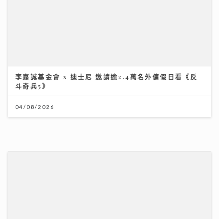
「鋒」繼續吹 | 美容廣告仲玩「P圖」？ 著名ＭＶ導
演：而家觀眾最想睇真實感
16/07/2026