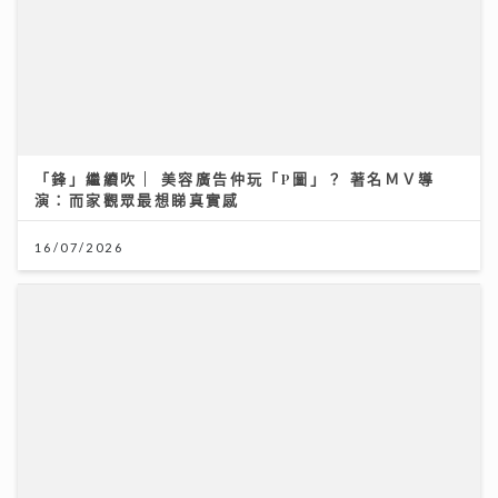
【#豐味旅程】｜尖沙咀iSQUARE南海一號 維港全景的
南洋粵菜體驗 金榜醬煮大蝦與茶燻雞的航海日誌
25/07/2026
Rover新歌《初級大人》唱盡遺憾 感謝Tiger演出MV
與肥貓鬥搶鏡