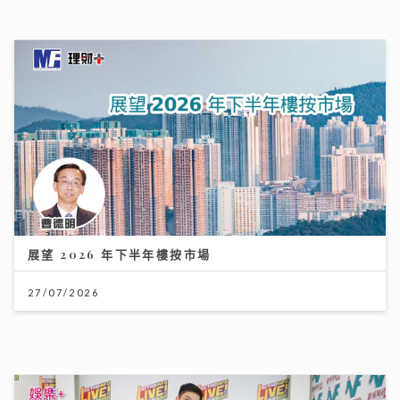
展望 2026 年下半年樓按市場
27/07/2026
《原來生活好快樂》｜倪震權跨界出歌《錯過了沒下次》
從排球港隊到樂壇新人 自爆錄音勁緊張