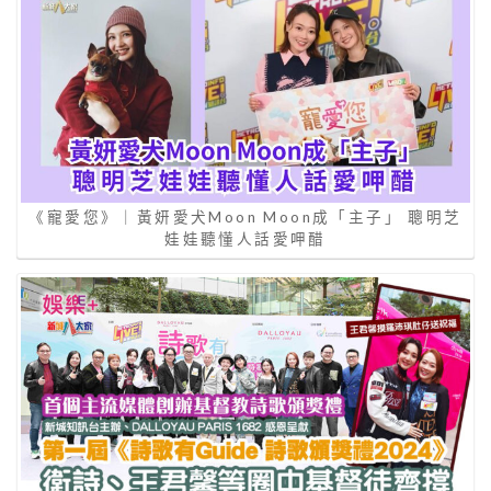
《寵愛您》｜黃妍愛犬Moon Moon成「主子」 聰明芝
娃娃聽懂人話愛呷醋