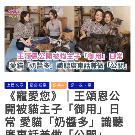
上榜文章
勁爆娛樂
娛樂+
影、視、樂
《寵愛您》｜王頌恩公
開被貓主子「御用」日
常 愛貓「奶醬多」識聽