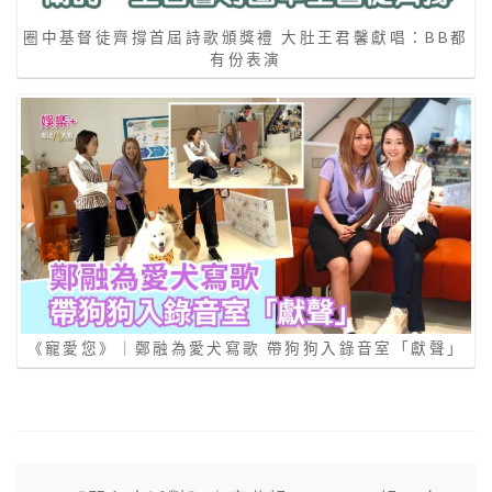
圈中基督徒齊撐首屆詩歌頒獎禮 大肚王君馨獻唱：BB都
有份表演
《寵愛您》｜鄭融為愛犬寫歌 帶狗狗入錄音室「獻聲」