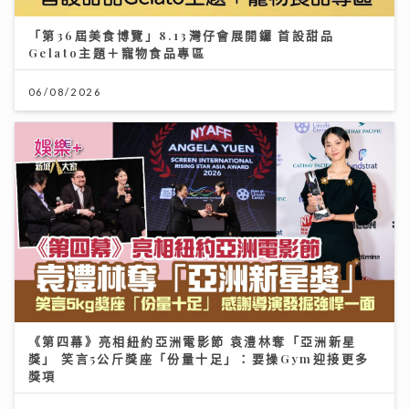
「第36屆美食博覽」8.13灣仔會展開鑼 首設甜品
Gelato主題＋寵物食品專區
06/08/2026
《第四幕》亮相紐約亞洲電影節 袁澧林奪「亞洲新星
獎」 笑言5公斤獎座「份量十足」：要操Gym迎接更多
獎項