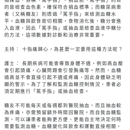
的是檢查血色素，確保符合捐血標準；而糖尿病患
者（又稱糖友）則透過「篤手指」來檢測血糖水
平。血糖與飲食密切相關，食物消化後，糖分會進
入血液，因此「篤手指」或抽血是檢查血液中糖分
的方法，這項數據對診斷和治療非常重要。
主持： 十指痛歸心，為甚麼一定要用這種方法呢？
護士： 長期疾病可能會導致身體不適，例如高血壓
會引起頭痛，心臟問題會引發胸痛等。然而，血糖
過高並不會直接引起不適或疼痛，因此身體缺乏明
顯的警示。為了了解和監測血糖控制情況，患者必
須定期進行「篤手指」或抽血檢查。
糖友不可能每天或每週都到醫院抽血，而且抽血較
為疼痛，亦需預留額外時間回醫院。而自我血糖監
測，可以讓患者能夠更方便、更能自主地決定何時
需要監測血糖。血糖變化與飲食和運動直接相關，