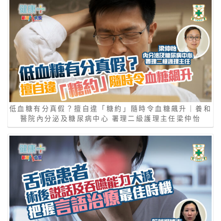
低血糖有分真假？擅自違「糖約」隨時令血糖飆升｜養和
醫院內分泌及糖尿病中心 署理二級護理主任梁仲怡