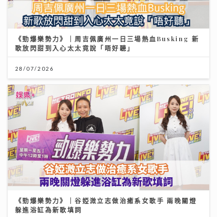
《勁爆樂勢力》｜周吉佩廣州一日三場熱血Busking 新
歌放閃甜到入心太太竟說「唔好聽」
28/07/2026
《勁爆樂勢力》｜谷婭溦立志做治癒系女歌手 兩晚關燈
躲進浴缸為新歌填詞