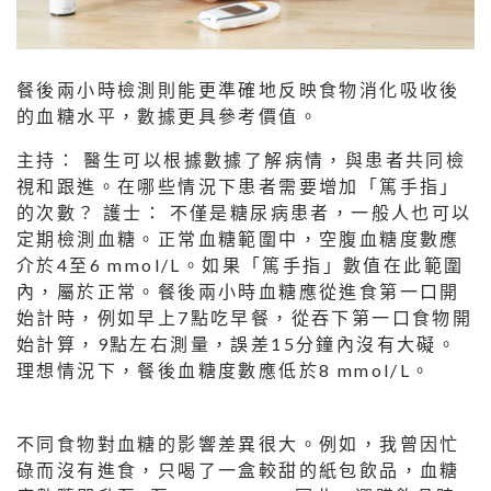
餐後兩小時檢測則能更準確地反映食物消化吸收後
的血糖水平，數據更具參考價值。
主持： 醫生可以根據數據了解病情，與患者共同檢
視和跟進。在哪些情況下患者需要增加「篤手指」
的次數？ 護士： 不僅是糖尿病患者，一般人也可以
定期檢測血糖。正常血糖範圍中，空腹血糖度數應
介於4至6 mmol/L。如果「篤手指」數值在此範圍
內，屬於正常。餐後兩小時血糖應從進食第一口開
始計時，例如早上7點吃早餐，從吞下第一口食物開
始計算，9點左右測量，誤差15分鐘內沒有大礙。
理想情況下，餐後血糖度數應低於8 mmol/L。
不同食物對血糖的影響差異很大。例如，我曾因忙
碌而沒有進食，只喝了一盒較甜的紙包飲品，血糖