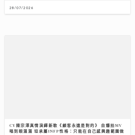
CY陳宗澤真情演繹新歌《顧客永遠是對的》 自爆拍MV
唱到眼濕濕 坦承屬INFP性格：只能在自己感興趣範圍做
E人
07/07/2026