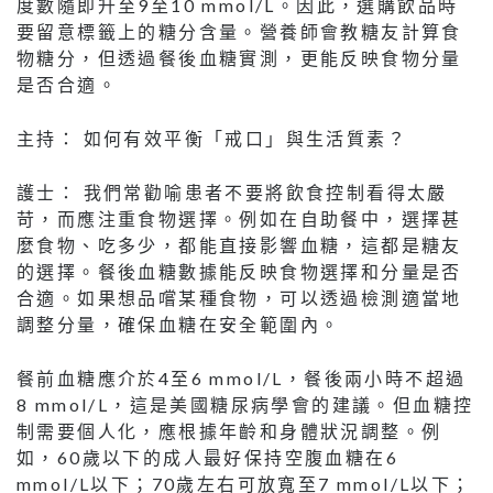
度數隨即升至9至10 mmol/L。因此，選購飲品時
要留意標籤上的糖分含量。營養師會教糖友計算食
物糖分，但透過餐後血糖實測，更能反映食物分量
是否合適。
主持： 如何有效平衡「戒口」與生活質素？
護士： 我們常勸喻患者不要將飲食控制看得太嚴
苛，而應注重食物選擇。例如在自助餐中，選擇甚
麼食物、吃多少，都能直接影響血糖，這都是糖友
的選擇。餐後血糖數據能反映食物選擇和分量是否
合適。如果想品嚐某種食物，可以透過檢測適當地
調整分量，確保血糖在安全範圍內。
餐前血糖應介於4至6 mmol/L，餐後兩小時不超過
8 mmol/L，這是美國糖尿病學會的建議。但血糖控
制需要個人化，應根據年齡和身體狀況調整。例
如，60歲以下的成人最好保持空腹血糖在6
mmol/L以下；70歲左右可放寬至7 mmol/L以下；