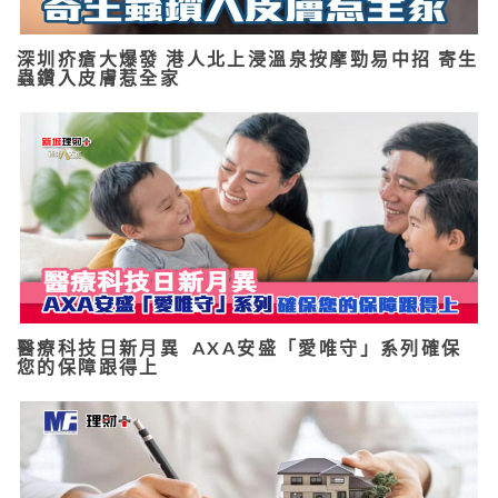
深圳疥瘡大爆發 港人北上浸溫泉按摩勁易中招 寄生
蟲鑽入皮膚惹全家
醫療科技日新月異 AXA安盛「愛唯守」系列確保
您的保障跟得上