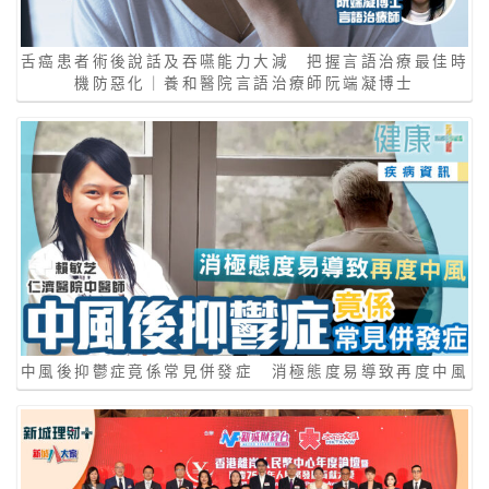
舌癌患者術後說話及吞嚥能力大減 把握言語治療最佳時
機防惡化｜養和醫院言語治療師阮端凝博士
中風後抑鬱症竟係常見併發症 消極態度易導致再度中風