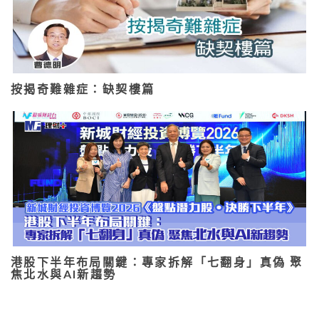
按揭奇難雜症：缺契樓篇
港股下半年布局關鍵：專家拆解「七翻身」真偽 聚
焦北水與AI新趨勢