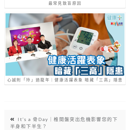
最常見致盲原因
心誠則「玲」過龍年｜健康活躍表象 暗藏「三⾼」隱患
It’s a 骨Day｜椎間盤突出危機影響您的下
半身和下半生？