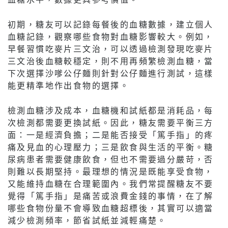
初期，糖友可以記錄每餐後的血糖數據，建立個人
血糖記錄，觀察哪些食物對血糖影響較大。例如，
早餐習慣吃麥片三文治，可以透過檢測發現吃麥片
三文治後血糖較穩定，則不用再頻繁檢測血糖，當
下次選擇沙嗲公仔麵則針對公仔麵進行測試，這樣
能更精準地作出食物的選擇。
檢測血糖涉及成本，血糖機和試紙都是消耗品，每
次檢測都需要更換試紙。因此，糖友需要平衡三方
面：一是經濟負擔；二是能否接受「篤手指」的疼
痛及見血的心理壓力；三是飲食與生活的平衡。糖
尿病患者需要健康飲食，但也不需要過分嚴苛，否
則難以長期堅持。最理想的情況是既能享受食物，
又能維持血糖在合理範圍內。我們常提醒糖友不要
覺得「篤手指」是痛苦或浪費金錢的事情，在了解
哪些食物份量不會導致血糖超標後，其實可以適當
減少檢測頻率，節省試紙並減輕痛楚。