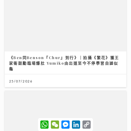
《Ben同Benson『Chur』到行》｜拍攝《繁花》獲王
家衛鼓勵臨場爆肚 Yumiko由出道至今不停學習自謔似
龜
25/07/2026
W
W
M
L
C
h
e
e
i
o