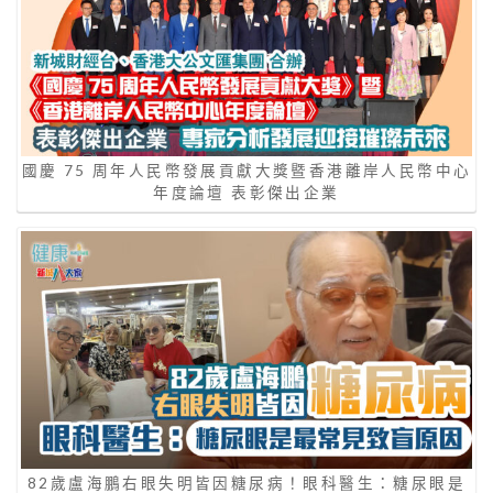
國慶 75 周年人民幣發展貢獻大獎暨香港離岸人民幣中心
年度論壇 表彰傑出企業
82歲盧海鵬右眼失明皆因糖尿病！眼科醫生：糖尿眼是