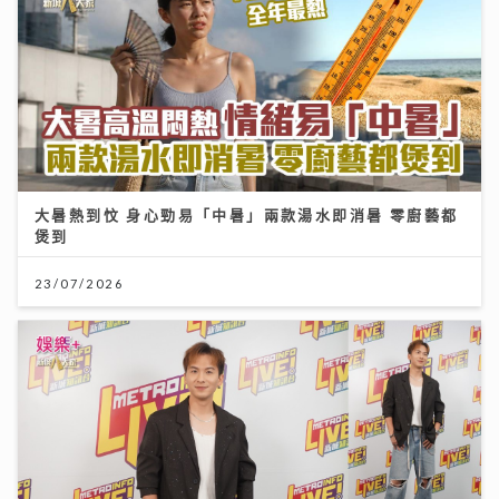
大暑熱到忟 身心勁易「中暑」兩款湯水即消暑 零廚藝都
煲到
23/07/2026