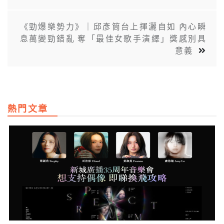
《勁爆樂勢力》｜邱彥筒台上揮灑自如 內心瞬
息萬變勁錯亂 奪「最佳女歌手演繹」獎感別具
意義
熱門文章