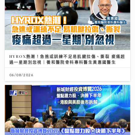
HYROX熱潮！急進或訓練不足易肌腱拉傷、撕裂 痠痛超
過一星期別忽視｜養和醫院骨科專科醫生黃惠國醫生
06/08/2026