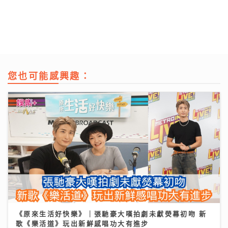
您也可能感興趣：
《原來生活好快樂》｜張馳豪大嘆拍劇未獻熒幕初吻 新
歌《樂活道》玩出新鮮感唱功大有進步