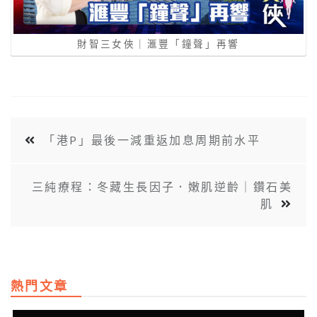
財智三女俠｜滙豐「鐘聲」再響
「港P」最後一減重返加息周期前水平
三純療程：冬藏生長因子．嫩肌逆齡｜鑽石美
肌
熱門文章