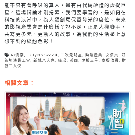
能不只有會呼吸的真人，還有由代碼鑄造的虛擬巨
星。這場辯論才剛揭幕，我們要學習的，是如何在
科技的浪潮中，為人類創意保留發光的席位。未來
的影視產業會是什麼樣？說不定，正是人機聯手，
共寫更多元、更動人的故事，為我們的生活塗上意
想不到的繽紛色彩！
AI浪潮
,
TillyNorwood
,
二次元明星
,
動漫產業
,
女演員
,
好
萊塢演員工會
,
新城八大家
,
職場
,
英國
,
虛擬巨星
,
虛擬演員
,
財
智三女俠
相關文章：