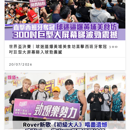
世界盃決賽｜球迷逼爆黃埔美食坊直擊西班牙奪冠 300
吋巨型大屏幕睇入球勁震撼
20/07/2026