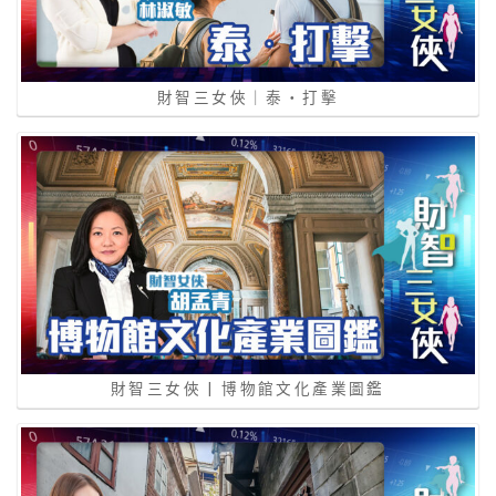
財智三女俠｜泰‧打擊
財智三女俠 | 博物館文化產業圖鑑