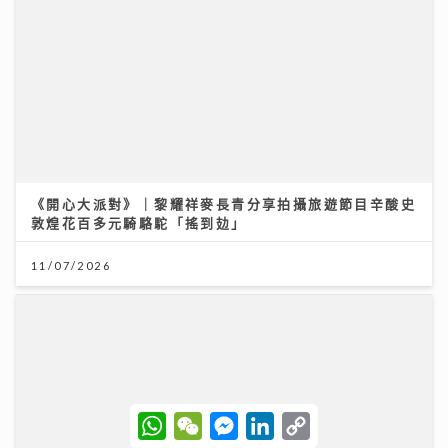
《開心大派對》｜黎耀祥麥長青分享拍攝旅遊節目辛酸史
敦煌花百多元騎駱駝「搖到攰」
11/07/2026
W
W
M
L
C
h
e
e
i
o