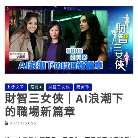
上榜文章
理財+
財智三女俠
魏美珍
財智三女俠｜AI浪潮下
的職場新篇章
03/11/2025