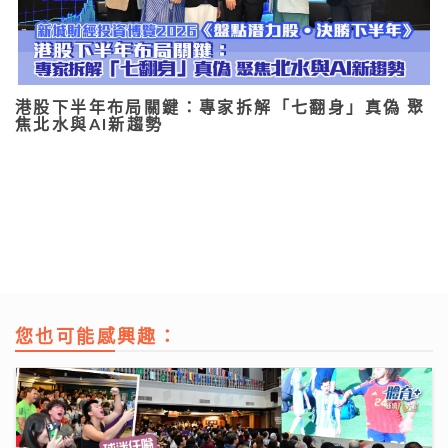
港股下半年布局關鍵：專家拆解「七翻身」真偽 聚
焦北水與AI新趨勢
您也可能感興趣：