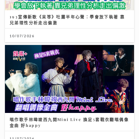
193宣傳新歌《呆等》吐露半年心聲：學會放下執著 靠
兄弟理性分析走出偏激
10/07/2026
唱作歌手林暐竣西九開Mini Live 換足5套戰衣翻唱偶像
金曲 好happy
11/07/2026