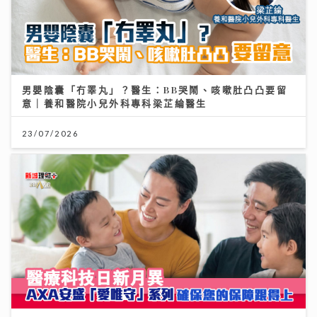
男嬰陰囊「冇睪丸」？醫生：BB哭鬧、咳嗽肚凸凸要留
意｜養和醫院小兒外科專科梁芷綸醫生
23/07/2026