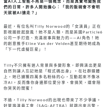
當AI人工智能不再是一個概念，而是真實地闖進我
們的日常，許多人開始擔心：「我的飯碗會不會明
天就被AI搶走？」
最近，有位名叫Tilly Norwood的「女演員」正在
影視圈掀起旋風！她不是人類，而是英國Particle6
公司一手打造、充滿故事與魅力的——AI角色！她
的創意推手Eline Van der Velden甚至期待她成為
「下一代虛擬巨星」！
Tilly不只擁有迷人背景與多變形象，即興演出更是
自然到讓人忘記她是「程式碼出身」。在社群媒體
上，她已擄獲四萬多名粉絲的心，互動起來不像冰
冷AI，反而像你身邊那位愛分享、會搞笑，還會陪
你哭笑的閨蜜！
不過，Tilly Norwood的出現也帶來了不少爭議。
好萊塢演員工會（SAG-AFTRA）就跳出來示警，