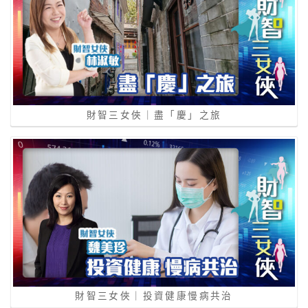
財智三女俠｜盡「慶」之旅
財智三女俠｜投資健康慢病共治