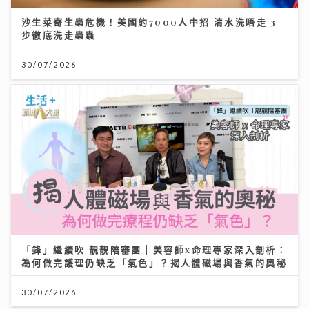
沙生菜寄生蟲危機！美國約7000人中招 清水洗唔走 3
步徹底洗走蟲蟲
30/07/2026
「鋒」繼續吹 靚靚陪審團 | 美容師x命理專家深入剖析：
為何做完護理仍缺乏「氣色」？揭人體磁場與香氣的奧秘
30/07/2026