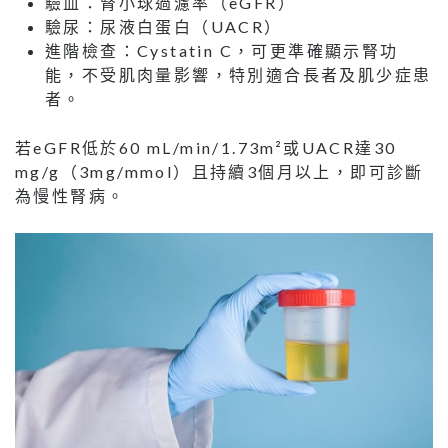
驗血：腎小球過濾率（eGFR）
驗尿：尿液白蛋白（UACR）
進階檢查：Cystatin C，可更準確顯示腎功
能，不受肌肉量影響，特別適合長者及肌少症患
者。
若eGFR低於60 mL/min/1.73m²或UACR達30
mg/g（3mg/mmol）且持續3個月以上，即可診斷
為慢性腎病。