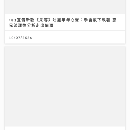
【#豐味旅程】｜九龍城深夜食堂 泰國直送胡椒豬骨湯燒
肉卷粉 尋找失傳豬油撈飯香
醫療科技日新月異 AXA安盛「愛唯守」系列確保您的保
障跟得上
02/08/2026
24/07/2026