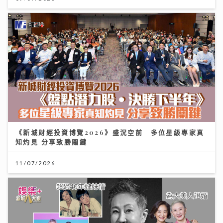
康飲食夢 煙燻三文魚與手撕豬的堅持
09/08/2026
《新城財經投資博覽2026》盛況空前 多位星級專家真
知灼見 分享致勝關鍵
聚焦環球資產配置：專家剖析大灣區房地產潛力 AI推動
11/07/2026
全球企業市值增長
12/07/2026