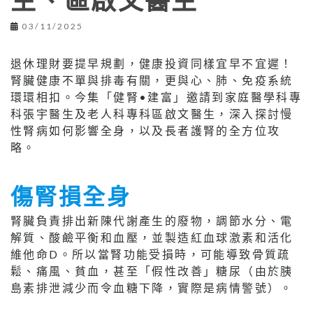
生、區啟文醫生
03/11/2025
退休理財要提早規劃，健康投資同樣宜早不宜遲！
腎臟健康不單與排毒有關，更與心、肺、免疫系統
環環相扣。今集「健腎•建富」邀請到家庭醫學科專
科張宇醫生及老人科專科區啟文醫生，深入探討慢
性腎病如何影響全身，以及長者護腎的全方位攻
略。
傷腎損全身
腎臟負責排出新陳代謝產生的廢物，調節水分、電
解質、酸鹼平衡和血壓，並製造紅血球激素和活化
維他命D。所以當腎功能受損時，可能導致骨質疏
鬆、痛風、貧血，甚至「假性改善」糖尿（由於胰
島素排泄減少而令血糖下降，實際是病情警號）。