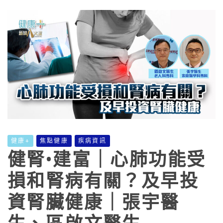
健康+
焦點健康
疾病資訊
健腎•建富｜心肺功能受
損和腎病有關？及早投
資腎臟健康｜張宇醫