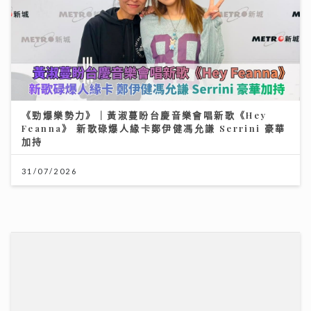
《勁爆樂勢力》｜黃淑蔓盼台慶音樂會唱新歌《Hey
Feanna》 新歌碌爆人緣卡鄭伊健馮允謙 Serrini 豪華
加持
《Ben同Benson『Chur』到行》｜袁文傑憶亡母病榻
31/07/2026
中最後一程 最想回到《家有囍事》與張國榮Selfie
17/07/2026