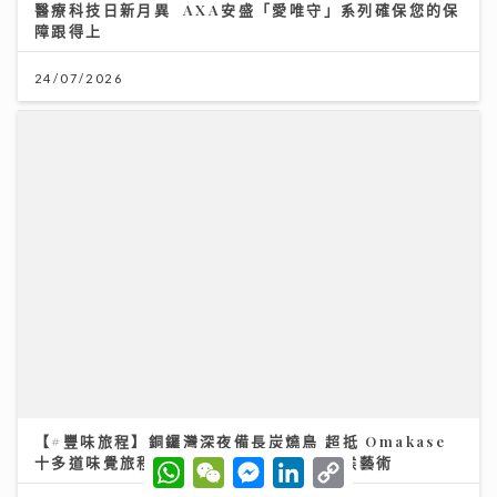
將軍澳播道書院-小學部
31/07/2026
【#豐味旅程】銅鑼灣深夜備長炭燒鳥 超抵 Omakase
十多道味覺旅程：雞蠔肉雞頸雞肝極致火候藝術
23/07/2026
財知大道｜六歐洲勁旅即將來港 首場門票已售逾3萬張
強調「期望管理」球星或陣容不全
W
W
M
L
C
h
e
e
i
o
28/07/2026