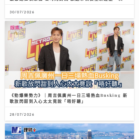
高峰show」以「我們的收藏品」為主題 眾歌手傾力獻唱
交流收藏故事
30/07/2026
24/07/2026
《勁爆樂勢力》｜周吉佩廣州一日三場熱血Busking 新
歌放閃甜到入心太太竟說「唔好聽」
【#豐味旅程】銅鑼灣深夜備長炭燒鳥 超抵 Omakase
十多道味覺旅程：雞蠔肉雞頸雞肝極致火候藝術
28/07/2026
23/07/2026