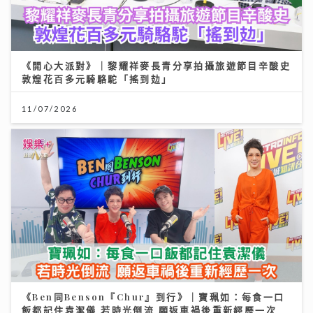
《開心大派對》｜黎耀祥麥長青分享拍攝旅遊節目辛酸史
敦煌花百多元騎駱駝「搖到攰」
《原來生活好快樂》｜張馳豪大嘆拍劇未獻熒幕初吻 新
歌《樂活道》玩出新鮮感唱功大有進步
11/07/2026
04/08/2026
《Ben同Benson『Chur』到行》｜寶珮如：每食一口
飯都記住袁潔儀 若時光倒流 願返車禍後重新經歷一次
動漫節2026｜「新城廣播」大會指定全媒體 「Z 世代咪