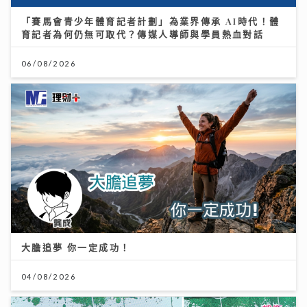
「賽馬會青少年體育記者計劃」為業界傳承 AI時代！體
育記者為何仍無可取代？傳媒人導師與學員熱血對話
《新城財經投資博覽2026》盛況空前 多位星級專家真
06/08/2026
知灼見 分享致勝關鍵
11/07/2026
大膽追夢 你一定成功！
04/08/2026
投資博覽壓軸場：AI熱潮降溫 市場風險升溫 輪證定律揭
示散戶警號