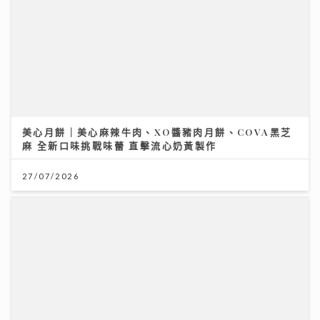
美心月餅｜美心麻辣牛肉、XO醬豬肉月餅、COVA黑芝
麻 全新口味挑戰味蕾 直擊流心奶黃製作
李求恩紀念中學
27/07/2026
31/07/2026
《Ben同Benson『Chur』到行》｜拍攝《繁花》獲王
家衛鼓勵臨場爆肚 Yumiko由出道至今不停學習自謔似
7.28世界肝炎日 每20港人1人患乙肝 四成未察覺 籲市民
龜
做免費快測防肝癌