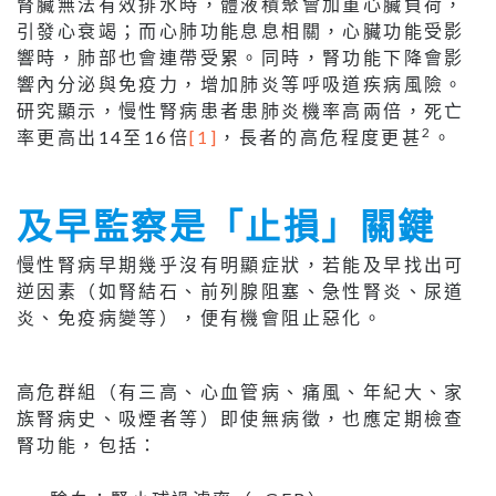
腎臟無法有效排水時，體液積聚會加重心臟負荷，
引發心衰竭；而心肺功能息息相關，心臟功能受影
響時，肺部也會連帶受累。同時，腎功能下降會影
響內分泌與免疫力，增加肺炎等呼吸道疾病風險。
研究顯示，慢性腎病患者患肺炎機率高兩倍，死亡
2
率更高出14至16倍
[1]
，長者的高危程度更甚
。
及早監察是「止損」關鍵
慢性腎病早期幾乎沒有明顯症狀，若能及早找出可
逆因素（如腎結石、前列腺阻塞、急性腎炎、尿道
炎、免疫病變等），便有機會阻止惡化。
高危群組（有三高、心血管病、痛風、年紀大、家
族腎病史、吸煙者等）即使無病徵，也應定期檢查
腎功能，包括：