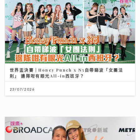
12/07/2026
世界盃決賽｜Honey Punch x N5自帶睇波「女團法
則」 邊隊咁有眼光All-in西班牙？
23/07/2026
世界盃決賽｜《聲秀》冠亞季軍人馬都愛睇波 馮熙燮 柯
雨霏 胡子貝 邊個係西班牙鐵粉？
20/07/2026