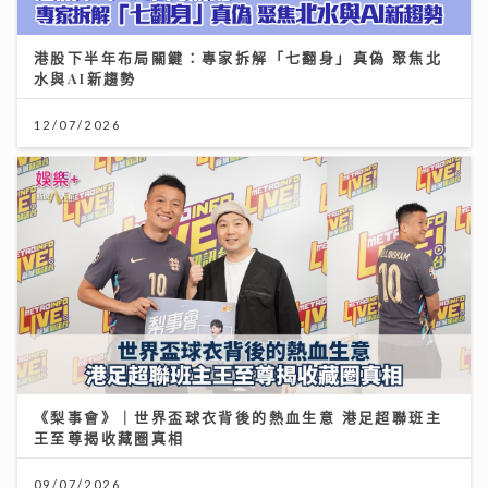
港股下半年布局關鍵：專家拆解「七翻身」真偽 聚焦北
水與AI新趨勢
唱作歌手林暐竣西九開Mini Live 換足5套戰衣翻唱偶像
12/07/2026
金曲 好happy
11/07/2026
《梨事會》｜世界盃球衣背後的熱血生意 港足超聯班主
王至尊揭收藏圈真相
【#豐味旅程】太古文青Cafe的慢活哲學 三個女生的健
09/07/2026