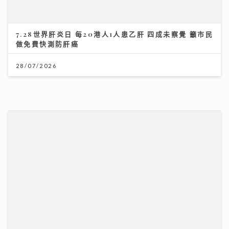
25/07/2026
28/07/2026
香港創科企業由幕後技術夥伴逐步發展自主平台 COD
193宣傳新歌《呆等》吐露半年心聲：學會放下執著 靠
Group 推出「好賞買」流動應用程式 韓國人氣角色
兄弟理性分析走出偏激
「JOGUMAN」驚喜登陸
10/07/2026
17/07/2026