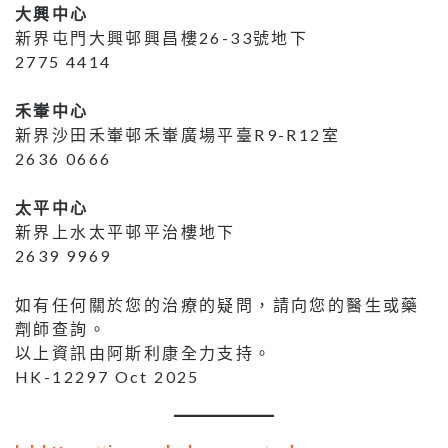
大興中心
新界屯門大興邨興昌樓26-33號地下
2775 4414
禾輋中心
新界沙田禾輋邨禾輋廣場平臺R9-R12室
2636 0666
太平中心
新界上水太平邨平治樓地下
2639 9969
如有任何關於您的治療的疑問，請向您的醫生或藥
劑師查詢。
以上資訊由阿斯利康全力支持。
HK-12297 Oct 2025