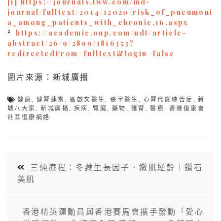
[1]
https://journals.lww.com/md-
journal/fulltext/2014/12020/risk_of_pneumoni
a_among_patients_with_chronic.16.aspx
2
https://academic.oup.com/ndt/article-
abstract/26/9/2899/1816353?
redirectedFrom=fulltext&login=false
圖片來源：新城廣播
健康
,
健腎建富
,
區啟文醫生
,
張宇醫生
,
心腎代謝綜合症
,
新
城八大家
,
新城廣播
,
疾病
,
腎臟
,
藥物
,
護腎
,
醫療
,
香港復康會
社區復康網絡
三純療程：冬藏生長因子．嫩肌逆齡｜鑽石
美肌
香港精英運動員與香港賽馬會攜手發動「愛心