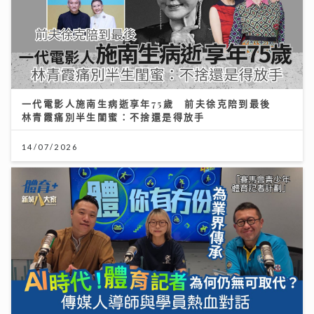
一代電影人施南生病逝享年75歲 前夫徐克陪到最後
林青霞痛別半生閨蜜：不捨還是得放手
男嬰陰囊「冇睪丸」？醫生：BB哭鬧、咳嗽肚凸凸要留
14/07/2026
意｜養和醫院小兒外科專科梁芷綸醫生
23/07/2026