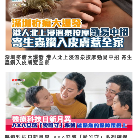
深圳疥瘡大爆發 港人北上浸溫泉按摩勁易中招 寄生
蟲鑽入皮膚惹全家
醫療科技日新月異 AXA安盛「愛唯守」系列確保