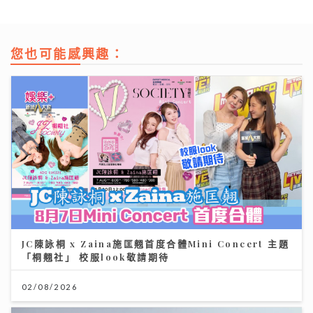
您也可能感興趣：
JC陳詠桐 x Zaina施匡翹首度合體Mini Concert 主題
Jason20週年演唱會｜陳柏宇尾場遇牛一 愛女送生日
「桐翹社」 校服look敬請期待
卡順勢求養狗 粉絲台下排字滿心思 唱到眼濕濕
02/08/2026
22/07/2026