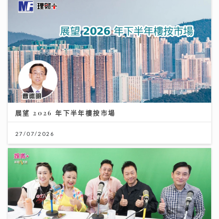
展望 2026 年下半年樓按市場
《原來生活好快樂》｜倪震權跨界出歌《錯過了沒下次》
從排球港隊到樂壇新人 自爆錄音勁緊張
27/07/2026
06/08/2026