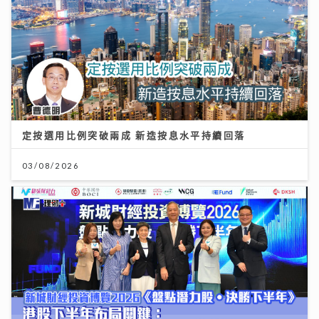
定按選用比例突破兩成 新造按息水平持續回落
資產防禦與跨市場實戰： 加息與減息對金價的影響 如何
03/08/2026
利用跨市場ETF策略與黃金配置
12/07/2026