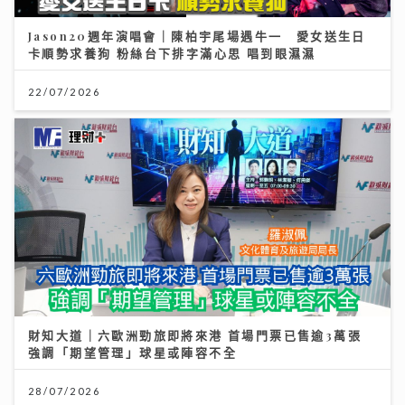
Jason20週年演唱會｜陳柏宇尾場遇牛一 愛女送生日
卡順勢求養狗 粉絲台下排字滿心思 唱到眼濕濕
22/07/2026
財知大道｜六歐洲勁旅即將來港 首場門票已售逾3萬張
強調「期望管理」球星或陣容不全
28/07/2026