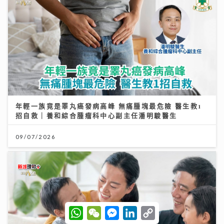
年輕一族竟是睪丸癌發病高峰 無痛腫塊最危險 醫生教1
招自救｜養和綜合腫瘤科中心副主任潘明駿醫生
09/07/2026
W
W
M
L
C
h
e
e
i
o