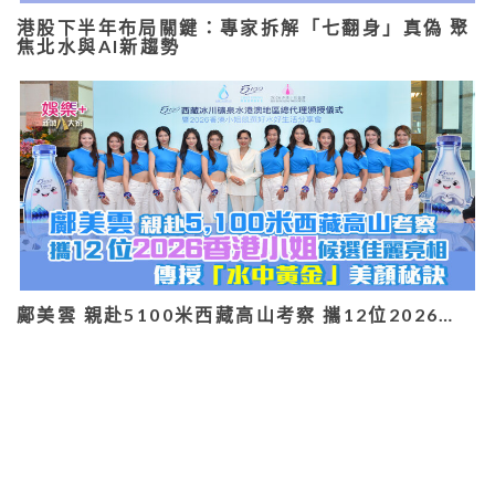
港股下半年布局關鍵：專家拆解「七翻身」真偽 聚
焦北水與AI新趨勢
鄺美雲 親赴5100米西藏高山考察 攜12位2026…