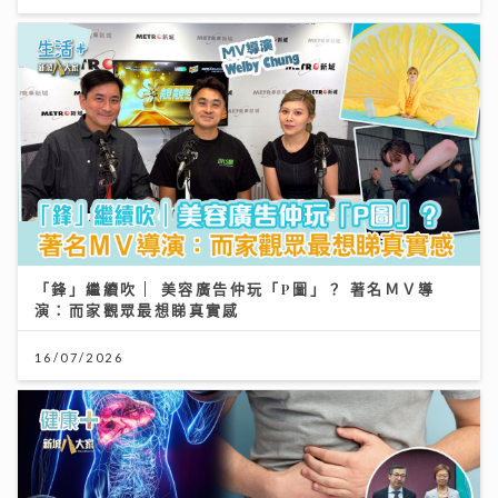
「鋒」繼續吹 | 美容廣告仲玩「P圖」？ 著名ＭＶ導
演：而家觀眾最想睇真實感
16/07/2026