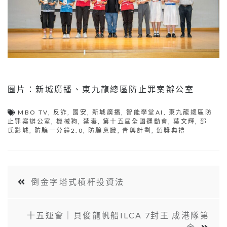
圖片：新城廣播、東九龍總區防止罪案辦公室
MBO TV
,
反詐
,
國安
,
新城廣播
,
智能學堂AI
,
東九龍總區防
止罪案辦公室
,
機械狗
,
禁毒
,
第十五屆全國運動會
,
葉文輝
,
邵
氏影城
,
防騙一分鐘2.0
,
防騙意識
,
青興計劃
,
頒獎典禮
倒金字塔式槓杆投資法
十五運會｜貝俊龍帆船ILCA 7封王 成港隊第