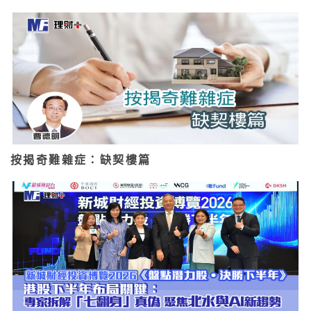
按揭奇難雜症：缺契樓篇