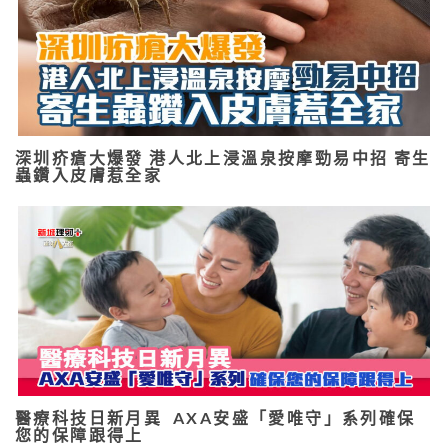
深圳疥瘡大爆發 港人北上浸溫泉按摩勁易中招 寄生
蟲鑽入皮膚惹全家
醫療科技日新月異 AXA安盛「愛唯守」系列確保
您的保障跟得上