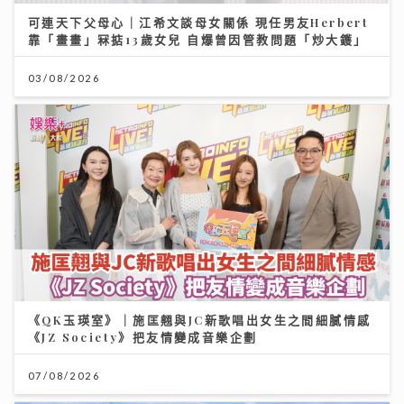
可連天下父母心｜江希文談母女關係 現任男友Herbert
靠「畫畫」冧掂13歲女兒 自爆曾因管教問題「炒大鑊」
03/08/2026
《QK玉瑛室》｜施匡翹與JC新歌唱出女生之間細膩情感
《JZ Society》把友情變成音樂企劃
07/08/2026