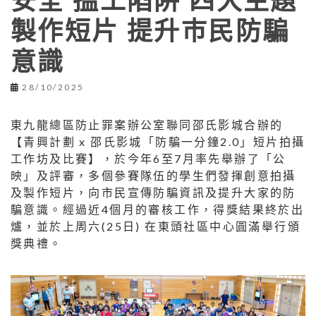
安全 搵工陷阱 四大主題
製作短片 提升巿民防騙
意識
28/10/2025
東九龍總區防止罪案辦公室聯同邵氏影城合辦的
【青興計劃 x 邵氏影城「防騙一分鐘2.0」短片拍攝
工作坊及比賽】，於今年6至7月率先舉辦了「公
映」及評審，多個參賽隊伍的學生們發揮創意拍攝
及製作短片，向市民宣傳防騙資訊及提升大家的防
騙意識。經過近4個月的審核工作，得獎結果終於出
爐，並於上周六(25日) 在東頭社區中心圓滿舉行頒
獎典禮。