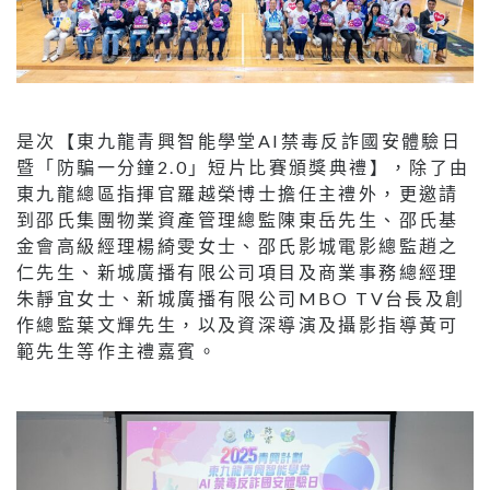
是次【東九龍青興智能學堂AI禁毒反詐國安體驗日
暨「防騙一分鐘2.0」短片比賽頒獎典禮】，除了由
東九龍總區指揮官羅越榮博士擔任主禮外，更邀請
到邵氏集團物業資產管理總監陳東岳先生、邵氏基
金會高級經理楊綺雯女士、邵氏影城電影總監趙之
仁先生、新城廣播有限公司項目及商業事務總經理
朱靜宜女士、新城廣播有限公司MBO TV台長及創
作總監葉文輝先生，以及資深導演及攝影指導黃可
範先生等作主禮嘉賓。