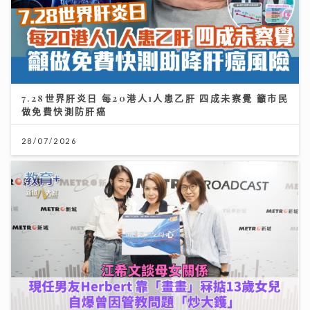
7.28世界肝炎日 每20港人1人患乙肝 四成未察覺 籲市民
做免費快測防肝癌
28/07/2026