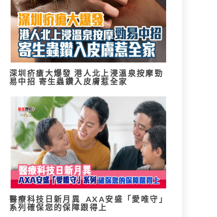
深圳疥瘡大爆發 港人北上浸溫泉按摩勁
易中招 寄生蟲鑽入皮膚惹全家
醫療科技日新月異 AXA安盛「愛唯守」
系列確保您的保障跟得上