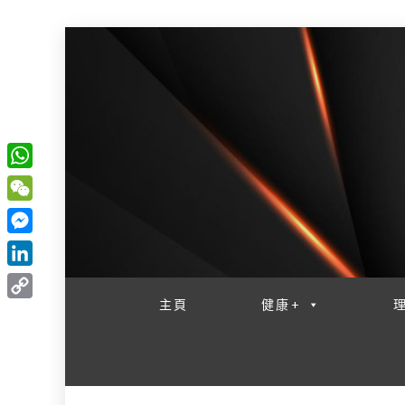
W
一網睇盡 八家大成
h
W
a
e
M
t
C
e
L
s
h
s
i
主頁
健康+
A
C
a
s
n
p
o
t
e
k
p
p
n
e
y
g
d