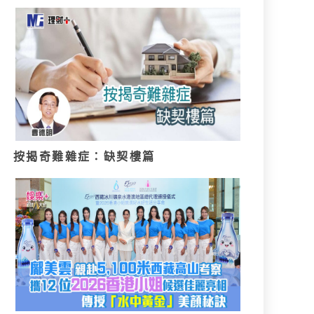
按揭奇難雜症：缺契樓篇