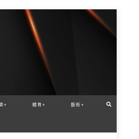
樂+
體育+
藝術+