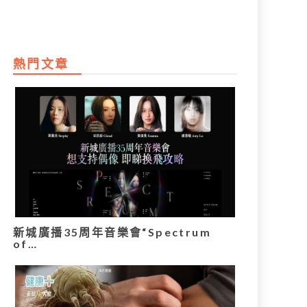
熱門文章
新城廣播35周年音樂會“Spectrum
of…