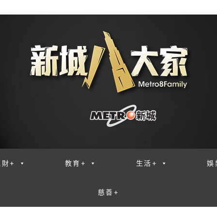
理財+
教育+
生活+
娛
慈善+