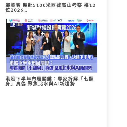
鄺美雲 親赴5100米西藏高山考察 攜12
位2026…
港股下半年布局關鍵：專家拆解「七翻
身」真偽 聚焦北水與AI新趨勢