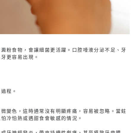
高澱粉食物，會讓細菌更活躍。口腔唾液分泌不足、牙
蛀牙更容易出現。
的過程。
輕微變色，這時通常沒有明顯疼痛，容易被忽略。當蛀
現怕冷怕熱或遇甜食會敏感的情況。
造成牙神經發炎，帶來持續性劇痛，甚至導致牙齒膿