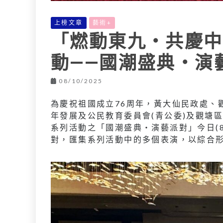
上榜文章
藝術+
「燃動東九‧共慶中
動——國潮盛典‧演
08/10/2025
為慶祝祖國成立76周年，黃大仙民政處、
年發展及公民教育委員會(青公委)及觀塘
系列活動之「國潮盛典‧演藝派對」今日(
對，匯集系列活動中的多個表演，以綜合