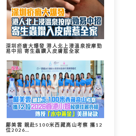
深圳疥瘡大爆發 港人北上浸溫泉按摩勁
易中招 寄生蟲鑽入皮膚惹全家
鄺美雲 親赴5100米西藏高山考察 攜12
位2026…