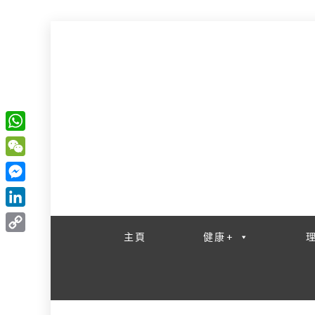
W
一網睇盡 八家大成
h
W
a
e
M
t
C
e
L
s
h
s
i
主頁
健康+
A
C
a
s
n
p
o
t
e
k
p
p
n
e
y
g
d