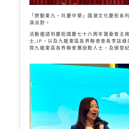
「燃動東九‧共慶中華」國潮文化慶祝系
演派對。
活動邀請到慶祝國慶七十六周年籌委會主席
士,JP，以及九龍東區各界聯會會長李誌峰
賀九龍東區各界聯會獲授勳人士，及頒發