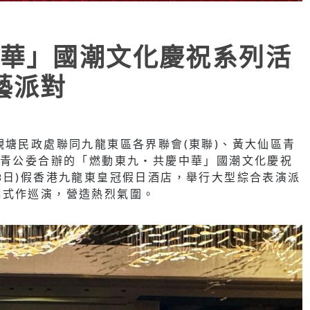
華」國潮文化慶祝系列活
藝派對
觀塘民政處聯同九龍東區各界聯會(東聯)、黃大仙區青
區青公委合辦的「燃動東九‧共慶中華」國潮文化慶祝
8日)假香港九龍東皇冠假日酒店，舉行大型綜合表演派
形式作巡演，營造熱烈氣圍。