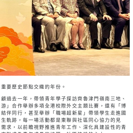
個重要歷史節點交織的年份。
回顧過去一年，帶領青年學子探訪齊魯津門嶺南三地、
上游」合作舉辦多項全港校際外交主題比賽，還有「博
生結伴同行，甚至舉辦「職場超新星」帶領學生走進國
人生軌跡，每一場活動都是東聯與社區同心協力的見
區需求，以前瞻視野推進青年工作、深化具建設性的青