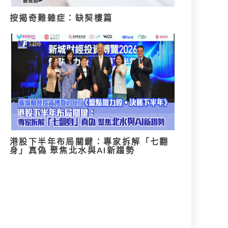
按揭奇難雜症：缺契樓篇
港股下半年布局關鍵：專家拆解「七翻
身」真偽 聚焦北水與AI新趨勢