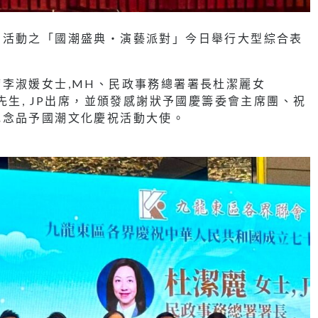
列活動之「國潮盛典‧演藝派對」今日舉行大型綜合表
李淑媛女士,MH、民政事務總署署長杜潔麗女
先生, JP出席，並頒發感謝狀予國慶籌委會主席團、祝
紀念品予國潮文化慶祝活動大使。