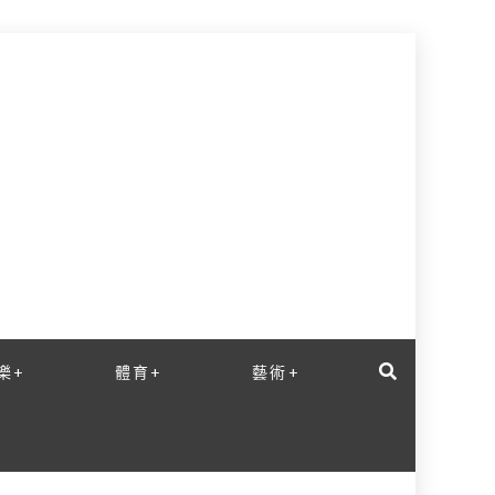
樂+
體育+
藝術+