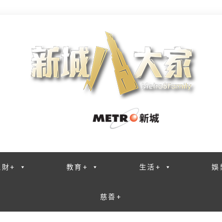
理財+
教育+
生活+
娛
慈善+