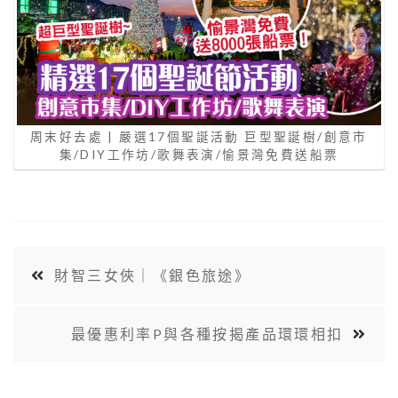
周末好去處 | 嚴選17個聖誕活動 巨型聖誕樹/創意市
集/DIY工作坊/歌舞表演/愉景灣免費送船票
財智三女俠｜《銀色旅途》
最優惠利率P與各種按揭產品環環相扣