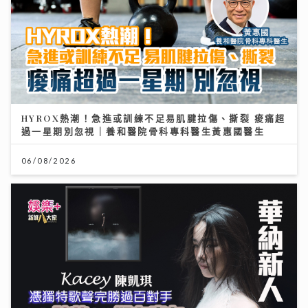
HYROX熱潮！急進或訓練不足易肌腱拉傷、撕裂 痠痛超
過一星期別忽視｜養和醫院骨科專科醫生黃惠國醫生
06/08/2026