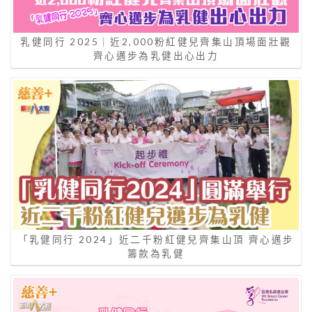
乳健同行 2025｜近2,000粉紅健兒齊集山頂場面壯觀
齊心邁步為乳健出心出力
「乳健同行 2024」近二千粉紅健兒齊集山頂 齊心邁步
籌款為乳健