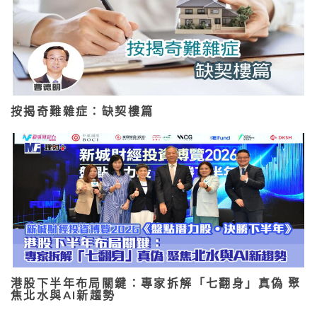
按揭奇難雜症：缺契樓篇
港股下半年布局關鍵：專家拆解「七翻身」真偽 聚
焦北水與AI新趨勢