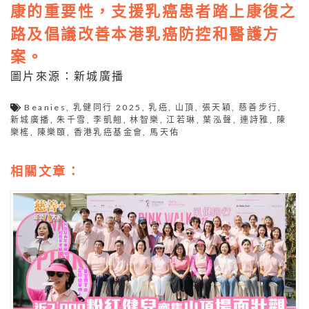
康的重要性，支援乳癌患者踏上康復之
路及倡議改善本港乳癌防控和醫護方
案。
圖片來源：新城廣播
Beanies
,
乳健同行 2025
,
乳癌
,
山頂
,
張天穎
,
慈善步行
,
新城廣播
,
朱千雪
,
李凱翹
,
林智樂
,
江若琳
,
葉泓聲
,
連詩雅
,
陳
樂榣
,
陳樂頤
,
香港乳癌基金會
,
馬天佑
相關文章：