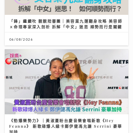
「鋒」繼續吹 靚靚陪審團 | 美容業九運翻身攻略 美容師
ｘ命理專家深入剖析 拆解「中女」迷思 順勢而行是關鍵
06/08/2026
《勁爆樂勢力》｜黃淑蔓盼台慶音樂會唱新歌《Hey
Feanna》 新歌碌爆人緣卡鄭伊健馮允謙 Serrini 豪華
加持