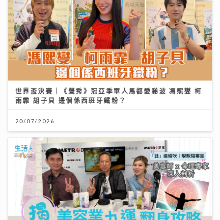
世界盃決賽｜《聲秀》冠亞季軍人馬都愛睇波 馮熙燮 柯
雨霏 胡子貝 邊個係西班牙鐵粉？
20/07/2026