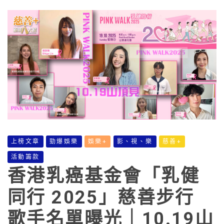
上榜文章
勁爆娛樂
娛樂+
影、視、樂
慈善+
活動籌款
香港乳癌基金會「乳健
同行 2025」慈善步行
歌手名單曝光｜10.19山