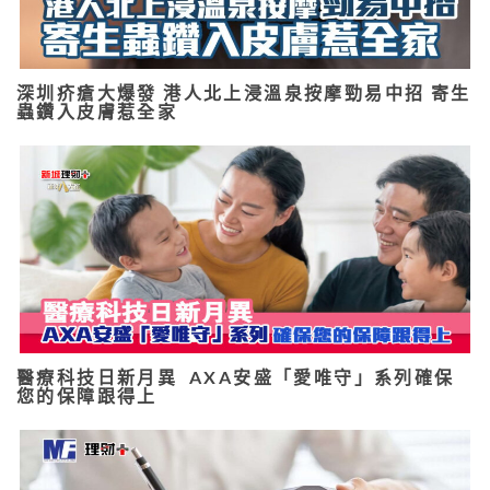
深圳疥瘡大爆發 港人北上浸溫泉按摩勁易中招 寄生
蟲鑽入皮膚惹全家
醫療科技日新月異 AXA安盛「愛唯守」系列確保
您的保障跟得上