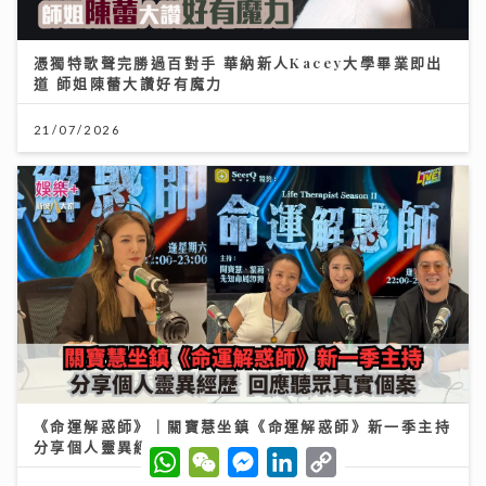
憑獨特歌聲完勝過百對手 華納新人Kacey大學畢業即出
道 師姐陳蕾大讚好有魔力
21/07/2026
《命運解惑師》｜關寶慧坐鎮《命運解惑師》新一季主持
分享個人靈異經歷 回應聽眾真實個案
W
W
M
L
C
h
e
e
i
o