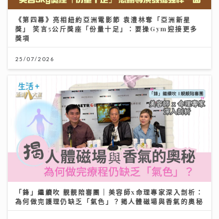
《第四幕》亮相紐約亞洲電影節 袁澧林奪「亞洲新星
獎」 笑言5公斤獎座「份量十足」：要操Gym迎接更多
獎項
25/07/2026
「鋒」繼續吹 靚靚陪審團 | 美容師x命理專家深入剖析：
為何做完護理仍缺乏「氣色」？揭人體磁場與香氣的奧秘