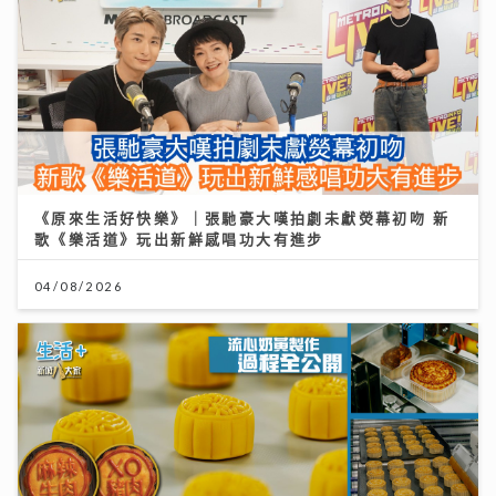
《原來生活好快樂》｜張馳豪大嘆拍劇未獻熒幕初吻 新
歌《樂活道》玩出新鮮感唱功大有進步
04/08/2026