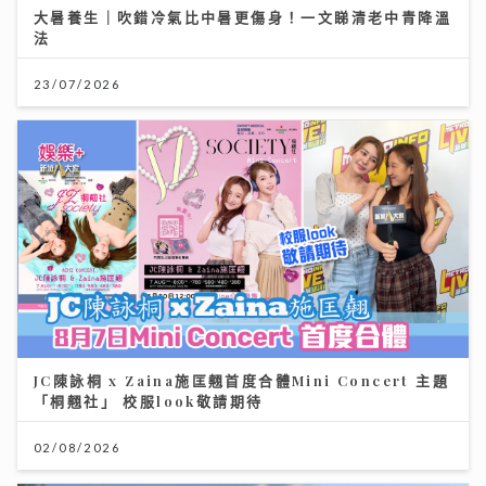
大暑養生｜吹錯冷氣比中暑更傷身！一文睇清老中青降溫
法
23/07/2026
JC陳詠桐 x Zaina施匡翹首度合體Mini Concert 主題
「桐翹社」 校服look敬請期待
02/08/2026