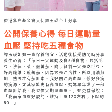
香港乳癌基金會大使譚玉瑛台上分享
公開保養心得 每日運動量
血壓 堅持吃五種食物
譚玉瑛姐姐一直保養得宜，活動後接受訪問時分享
養生心得：「每日一定運動及食5種食物，包括毛
豆、沙律、菜、煎蕃茄、肉；餐前一定先吃毛豆，
好高纖維；煎蕃茄，因為它是油溶性，所以用油煎
加上熟咗才有茄紅素。我好關注高血壓，係好多病
的病源，尤其家族史有高血壓，媽媽早年送了一部
血壓計給我，我習慣定期量血壓。」她更驕傲說：
「我而家血壓好靚的，維持上壓120左右；下壓約
80。」