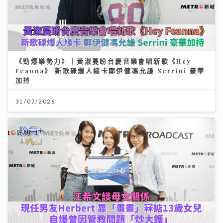
《勁爆樂勢力》｜黃淑蔓盼台慶音樂會唱新歌《Hey
Feanna》 新歌碌爆人緣卡鄭伊健馮允謙 Serrini 豪華
加持
31/07/2026