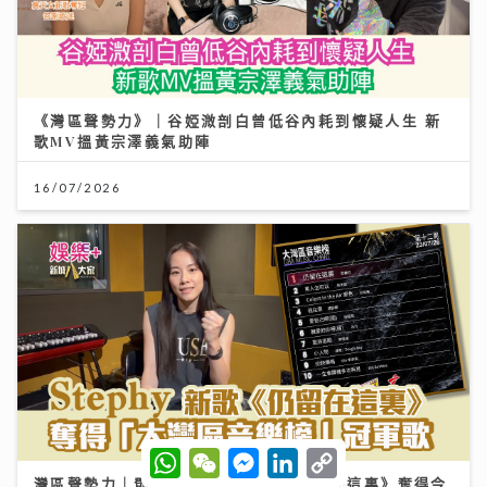
《灣區聲勢力》｜谷婭溦剖白曾低谷內耗到懷疑人生 新
歌MV搵黃宗澤義氣助陣
16/07/2026
W
W
M
L
C
h
e
e
i
o
灣區聲勢力｜鄧麗欣Stephy新歌《仍留在這裏》奪得今