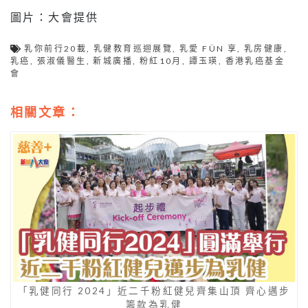
圖片：大會提供
乳你前行20載
,
乳健教育巡迴展覽
,
乳愛 FÜN 享
,
乳房健康
,
乳癌
,
張淑儀醫生
,
新城廣播
,
粉紅10月
,
譚玉瑛
,
香港乳癌基金
會
相關文章：
「乳健同行 2024」近二千粉紅健兒齊集山頂 齊心邁步
籌款為乳健