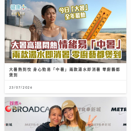
大暑熱到忟 身心勁易「中暑」兩款湯水即消暑 零廚藝都
煲到
23/07/2026