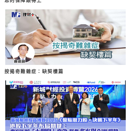
您的保障跟得上
按揭奇難雜症：缺契樓篇