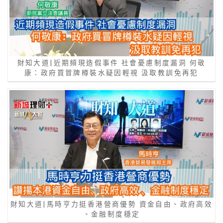
財知大道|近期頻現造假事件 社會憂慮制度漏洞 何敬
康：政府買冒牌樽裝水疑因輕視 汲取教訓免再犯
財知大道|馬時亨力挺香港營商優勢 資金自由、政府高效
、金融制度穩定