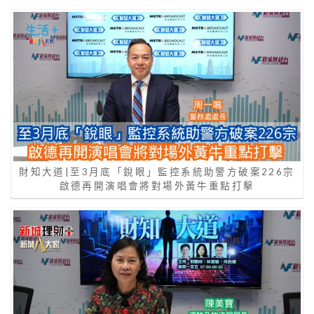
財知大道|至3月底「銳眼」監控系統助警方破案226宗
啟德再開演唱會將對場外黃牛重點打擊