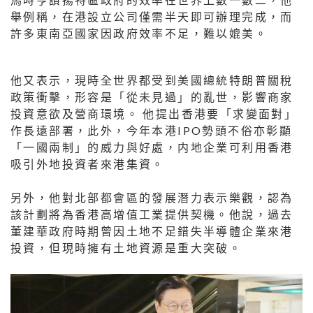
舉例稱，在港設立公司僅需半天即可辦理完成，而
許多東南亞國家因政府效率不足，難以媲美。
他又表示，現時全世界都受到美國總統特朗普關稅
政策衝擊，形容是「從未見過」的亂世，影響商家
投資意欲及營商環境。 他提出香港要「求變面對」
作長遠部署，此外，今年本港IPO勢頭不俗亦彰顯
「一國兩制」的威力與好處，内地企業可利用香港
吸引外地投資者來港集資。
另外，他對北部都會區的發展潛力表示樂觀，認為
該計劃將為香港高增值工業提供契機。他說，過去
董建華政府時期曾因土地不足錯失半導體企業來港
投資，但現時擁有土地資源是重大突破。