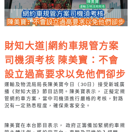
財知大道|網約車規管方案
司機須考核 陳美寶：不會
設立過高要求以免他們卻步
運輸及物流局局長陳美寶今日（30日）接受新城廣
播《財知大道》節目訪問。陳美寶表示， 正擬定規
管網約車方案，當中司機須進行嚴格的考核，對路
況有一定熟悉程度，確保乘客安全。
陳美寶在本台節目表示， 政府正籌備加緊網約車規