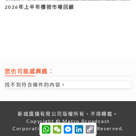
2026年上半年樓按市場回顧
您也可能感興趣：
找不到符合條件的內容。
新城廣播有限公司版權所有，不得轉載。
Copyright © Metro Broadcast
W
W
M
L
C
Corporation Limited. All right Reserved.
h
e
e
i
o