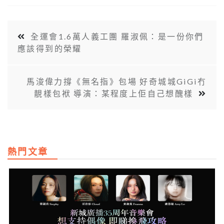
全運會1.6萬人義工團 羅淑佩：是一份你們
應該得到的榮耀
馬浚偉力撐《無名指》包場 好奇城城GiGi冇
靚樣包袱 導演：某程度上佢自己想醜樣
熱門文章