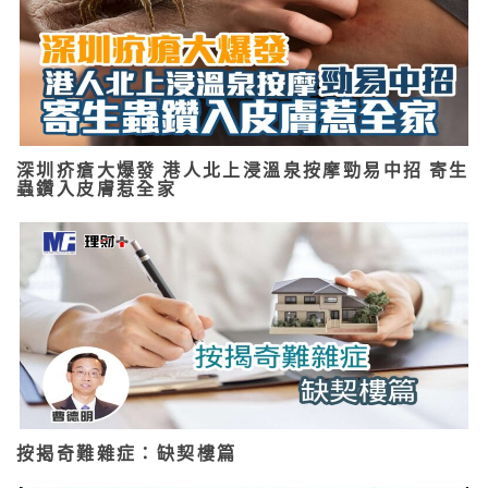
深圳疥瘡大爆發 港人北上浸溫泉按摩勁易中招 寄生
蟲鑽入皮膚惹全家
按揭奇難雜症：缺契樓篇