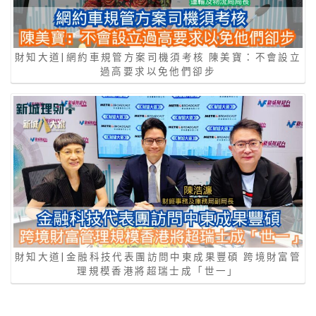
財知大道|網約車規管方案司機須考核 陳美寶：不會設立
過高要求以免他們卻步
財知大道|金融科技代表團訪問中東成果豐碩 跨境財富管
理規模香港將超瑞士成「世一」