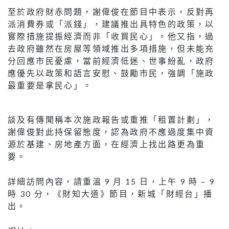
至於政府財赤問題，謝偉俊在節目中表示，反對再
派消費券或「派錢」，建議推出具特色的政策，以
實際措施提振經濟而非「收買民心」。他又指，過
去政府雖然在房屋等領域推出多項措施，但未能充
分回應市民憂慮，當前經濟低迷、世事紛亂，政府
應優先以政策和語言安慰、鼓勵市民，強調「施政
最重要是拿民心」。
談及有傳聞稱本次施政報告或重推「租置計劃」，
謝偉俊對此持保留態度，認為政府不應過度集中資
源於基建、房地產方面，在經濟上找出路更為重
要。
詳細訪問內容，請重溫 9 月 15 日，上午 9 時 – 9
時 30 分，《財知大道》節目，新城「財經台」播
出。