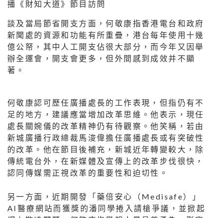
播《財知大道》節目訪問
談及當局節省開支方面，何敬康指香港電台和政府
新聞處的資源和功能有所重疊，港台每年使用十幾
億公帑，其中人工開支佔很大部分，而今年又因舉
辦全運會，開支會更多，但外間感到成效并不顯
著。
何敬康認可歷任廣播處長的工作表現，但指仍有不
足的地方，建議應當增加改革思維。他表示，現任
處長關婉儀的改革精神仍有待觀察。他笑稱，若由
新城廣播行政總裁馬浚偉擔任廣播處長或有突破性
的改革。他在節目後補充，新城近年轉變較大，除
傳統電台外，在新媒體及宣傳上的改革步伐很快，
認同傳媒需正視改革的重要性和迫切性。
另一方面，近期開發「藥倍安心（Medisafe）」
AI醫療網站而獲獎的潘同學捲入請槍爭議，並掀起