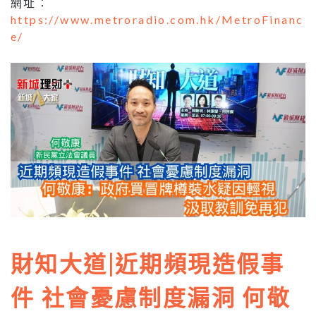
網址：
https://www.metroradio.com.hk/MetroFinanc
e/
財知大道|近期頻現造假事
件 社會憂慮制度漏洞 何敬