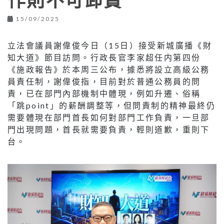
作則不可卸責
15/09/2025
立法會議員謝偉俊今日（15日）接受新城廣播《財
知大道》節目訪問。行政長官李家超任内第四份
《施政報告》於本周三公布，據悉將設立高級公務
員責任制，謝偉俊指，目前對於普通公務員的問
責，已在部門內部機制中體現，例如升遷、俗稱
「跳point」的薪酬調整等，但問責制的精神最終仍
需要體現在部門首長如何對部門工作負責，一旦部
門出現問題，首長就需要負責，輕則道歉，重則下
台。