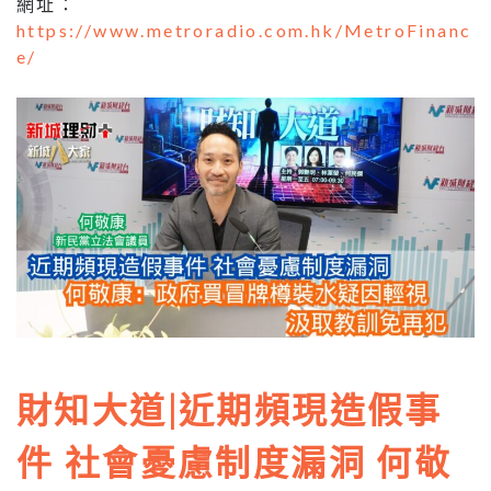
網址：
https://www.metroradio.com.hk/MetroFinanc
e/
財知大道|近期頻現造假事
件 社會憂慮制度漏洞 何敬