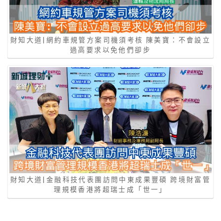
財知大道|網約車規管方案司機須考核 陳美寶：不會設立
過高要求以免他們卻步
財知大道|金融科技代表團訪問中東成果豐碩 跨境財富管
理規模香港將超瑞士成「世一」