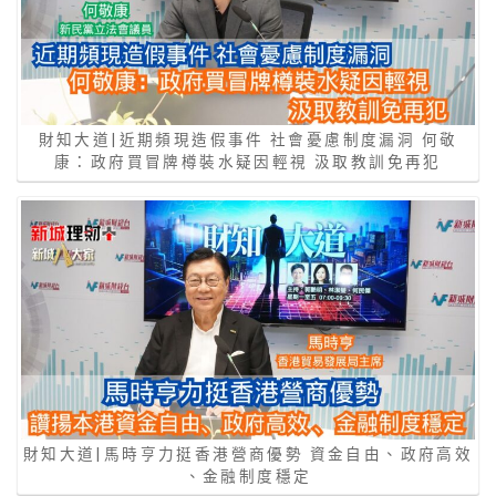
財知大道|近期頻現造假事件 社會憂慮制度漏洞 何敬
康：政府買冒牌樽裝水疑因輕視 汲取教訓免再犯
財知大道|馬時亨力挺香港營商優勢 資金自由、政府高效
、金融制度穩定