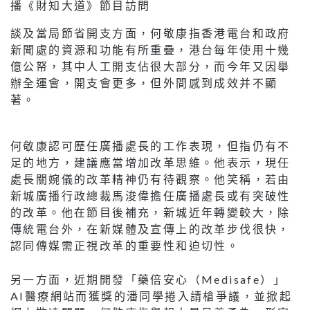
播《財知大道》節目訪問
談及當局節省開支方面，何敬康指香港電台和政府
新聞處的資源和功能有所重疊，港台每年使用十幾
億公帑，其中人工開支佔很大部分，而今年又因舉
辦全運會，開支會更多，但外間感到成效并不顯
著。
何敬康認可歷任廣播處長的工作表現，但指仍有不
足的地方，建議應當增加改革思維。他表示，現任
處長關婉儀的改革精神仍有待觀察。他笑稱，若由
新城廣播行政總裁馬浚偉擔任廣播處長或有突破性
的改革。他在節目後補充，新城近年轉變較大，除
傳統電台外，在新媒體及宣傳上的改革步伐很快，
認同傳媒需正視改革的重要性和迫切性。
另一方面，近期開發「藥倍安心（Medisafe）」
AI醫療網站而獲獎的潘同學捲入請槍爭議，並掀起