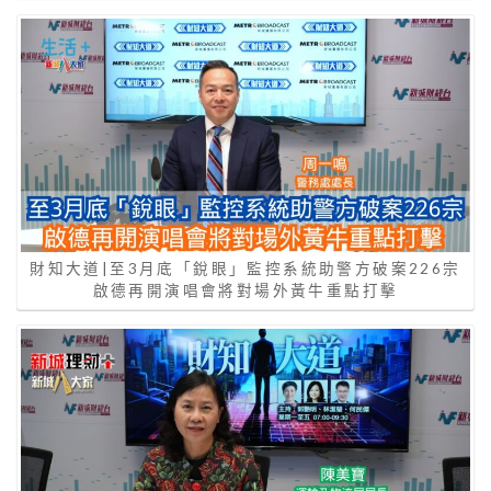
財知大道|至3月底「銳眼」監控系統助警方破案226宗
啟德再開演唱會將對場外黃牛重點打擊