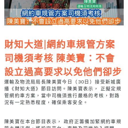
財知大道|網約車規管方案
司機須考核 陳美寶：不會
設立過高要求以免他們卻步
運輸及物流局局長陳美寶今日（30日）接受新城廣
播《財知大道》節目訪問。陳美寶表示， 正擬定規
管網約車方案，當中司機須進行嚴格的考核，對路
況有一定熟悉程度，確保乘客安全。
陳美寶在本台節目表示， 政府正籌備加緊網約車規