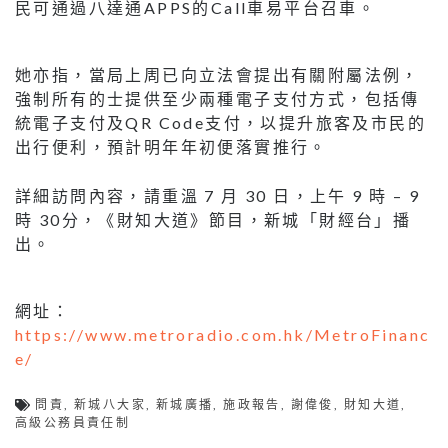
民可通過八達通APPS的Call車易平台召車。
她亦指，當局上周已向立法會提出有關附屬法例，
強制所有的士提供至少兩種電子支付方式，包括傳
統電子支付及QR Code支付，以提升旅客及市民的
出行便利，預計明年年初便落實推行。
詳細訪問內容，請重溫 7 月 30 日，上午 9 時 – 9
時 30分，《財知大道》節目，新城「財經台」播
出。
網址：
https://www.metroradio.com.hk/MetroFinanc
e/
問責
,
新城八大家
,
新城廣播
,
施政報告
,
謝偉俊
,
財知大道
,
高級公務員責任制