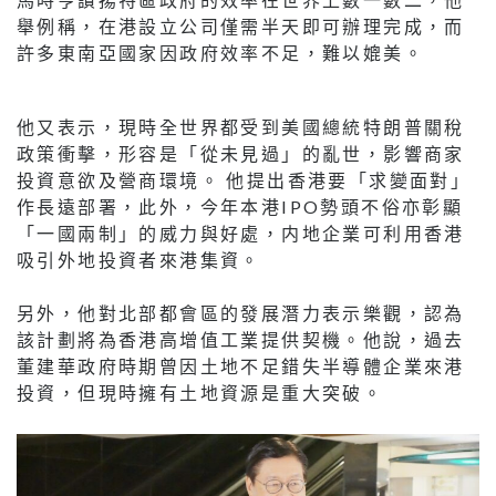
舉例稱，在港設立公司僅需半天即可辦理完成，而
許多東南亞國家因政府效率不足，難以媲美。
他又表示，現時全世界都受到美國總統特朗普關稅
政策衝擊，形容是「從未見過」的亂世，影響商家
投資意欲及營商環境。 他提出香港要「求變面對」
作長遠部署，此外，今年本港IPO勢頭不俗亦彰顯
「一國兩制」的威力與好處，内地企業可利用香港
吸引外地投資者來港集資。
另外，他對北部都會區的發展潛力表示樂觀，認為
該計劃將為香港高增值工業提供契機。他說，過去
董建華政府時期曾因土地不足錯失半導體企業來港
投資，但現時擁有土地資源是重大突破。