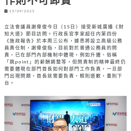
作則不可卸責
15/09/2025
立法會議員謝偉俊今日（15日）接受新城廣播《財
知大道》節目訪問。行政長官李家超任内第四份
《施政報告》於本周三公布，據悉將設立高級公務
員責任制，謝偉俊指，目前對於普通公務員的問
責，已在部門內部機制中體現，例如升遷、俗稱
「跳point」的薪酬調整等，但問責制的精神最終仍
需要體現在部門首長如何對部門工作負責，一旦部
門出現問題，首長就需要負責，輕則道歉，重則下
台。