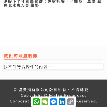
港股下半年布局關鍵：專家拆解「七翻身」真偽 聚
焦北水與AI新趨勢
您也可能感興趣：
找不到符合條件的內容。
新城廣播有限公司版權所有，不得轉載。
Copyright © Metro Broadcast
W
W
M
L
C
Corporation Limited. All right Reserved.
h
e
e
i
o