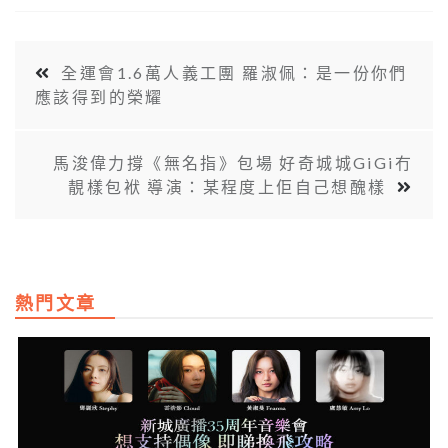
全運會1.6萬人義工團 羅淑佩：是一份你們
應該得到的榮耀
馬浚偉力撐《無名指》包場 好奇城城GiGi冇
靚樣包袱 導演：某程度上佢自己想醜樣
熱門文章