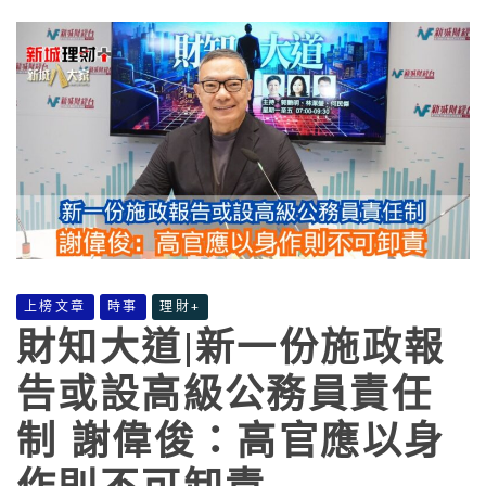
上榜文章
時事
理財+
財知大道|新一份施政報
告或設高級公務員責任
制 謝偉俊：高官應以身