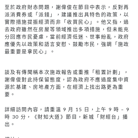
至於政府財赤問題，謝偉俊在節目中表示，反對再
派消費券或「派錢」，建議推出具特色的政策，以
實際措施提振經濟而非「收買民心」。他又指，過
去政府雖然在房屋等領域推出多項措施，但未能充
分回應市民憂慮，當前經濟低迷、世事紛亂，政府
應優先以政策和語言安慰、鼓勵市民，強調「施政
最重要是拿民心」。
談及有傳聞稱本次施政報告或重推「租置計劃」，
謝偉俊對此持保留態度，認為政府不應過度集中資
源於基建、房地產方面，在經濟上找出路更為重
要。
詳細訪問內容，請重溫 9 月 15 日，上午 9 時 – 9
時 30 分，《財知大道》節目，新城「財經台」播
出。