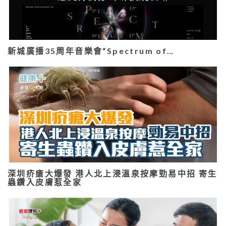
新城廣播35周年音樂會“Spectrum of…
深圳疥瘡大爆發 港人北上浸溫泉按摩勁易中招 寄生
蟲鑽入皮膚惹全家