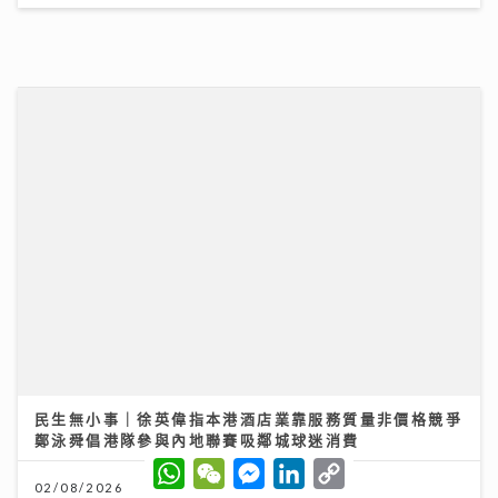
民生無小事｜徐英偉指本港酒店業靠服務質量非價格競爭
鄭泳舜倡港隊參與內地聯賽吸鄰城球迷消費
02/08/2026
W
W
M
L
C
h
e
e
i
o