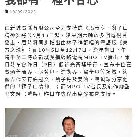
我都有一種不甘心
10/09/2025
由新城廣播有限公司全力支持的《馬時亨．獅子山
精神》將於9月13日起，逢星期六晚於多個電視台
播出，屆時將同步推出由林子祥翻唱的粵語版《東
方之珠》；而10月5日至12月7日，逢星期日下午一
時半至二時於新城廣播網絡電視MBO TV播出。節
目發布會昨日（9日）假新光黃埔舉行，宣布十位嘉
賓涵蓋商界、演藝界、運動界、醫學界等領域，演
藝界代表有許冠文、甄子丹及姜濤，與觀眾分享他
們的「獅子山精神」；而MBO TV台長及創作總監
葉文輝（啤梨）昨日亦專程出席發布會支持。