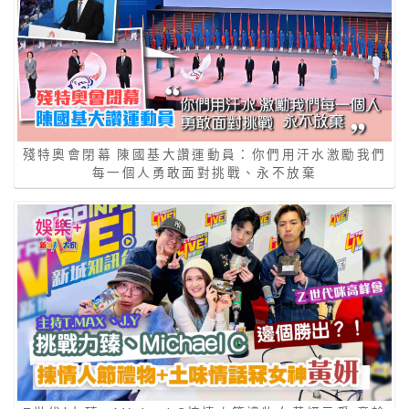
殘特奧會閉幕 陳國基大讚運動員：你們用汗水激勵我們
每一個人勇敢面對挑戰、永不放棄