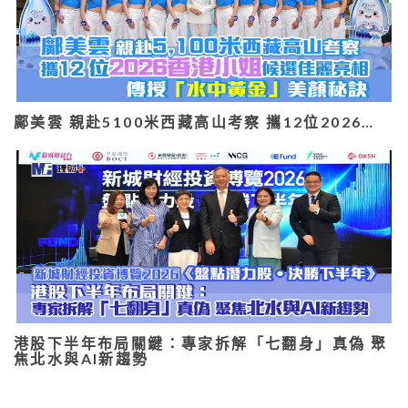
鄺美雲 親赴5100米西藏高山考察 攜12位2026…
港股下半年布局關鍵：專家拆解「七翻身」真偽 聚
焦北水與AI新趨勢