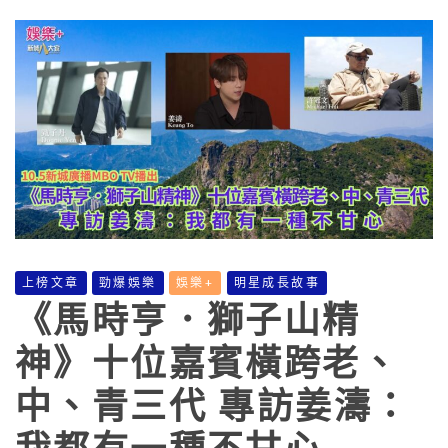
上榜文章
勁爆娛樂
娛樂+
明星成長故事
《馬時亨．獅子山精
神》十位嘉賓橫跨老、
中、青三代 專訪姜濤：