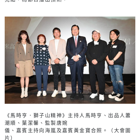
《馬時亨．獅子山精神》主持人馬時亨、出品人蕭
潮順、葉潔馨、監製唐婉
儀、嘉賓主持向海嵐及嘉賓黃金寶合照。（大會圖
片）