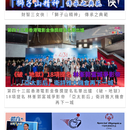
財智三女俠｜「獅子山精神」 傳承之典範
第四十三屆香港電影金像獎提名名單出爐 《破。地獄》
18項提名 林峯郭富城爭影帝 「亞太影后」衛詩雅大機會
再下一城