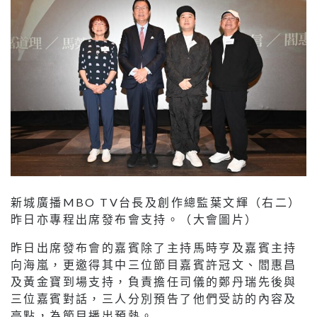
新城廣播MBO TV台長及創作總監葉文輝（右二）
昨日亦專程出席發布會支持。（大會圖片）
昨日出席發布會的嘉賓除了主持馬時亨及嘉賓主持
向海嵐，更邀得其中三位節目嘉賓許冠文、閻惠昌
及黃金寶到場支持，負責擔任司儀的鄭丹瑞先後與
三位嘉賓對話，三人分別預告了他們受訪的內容及
亮點，為節目播出預熱。