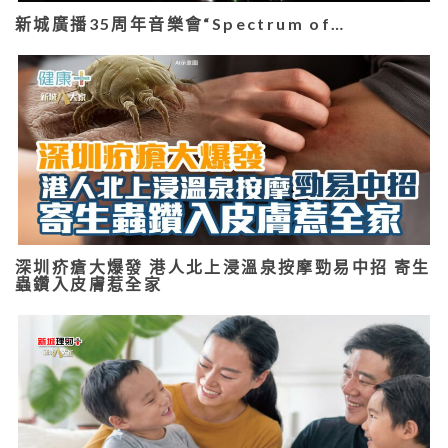
新城廣播35周年音樂會“Spectrum of…
深圳疥瘡大爆發 港人北上浸溫泉按摩勁易中招 寄生
蟲鑽入皮膚惹全家