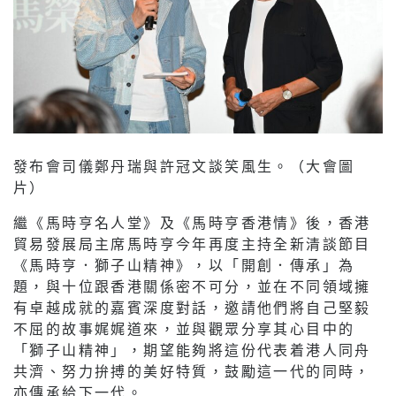
發布會司儀鄭丹瑞與許冠文談笑風生。（大會圖
片）
繼《馬時亨名人堂》及《馬時亨香港情》後，香港
貿易發展局主席馬時亨今年再度主持全新清談節目
《馬時亨．獅子山精神》，以「開創．傳承」為
題，與十位跟香港關係密不可分，並在不同領域擁
有卓越成就的嘉賓深度對話，邀請他們將自己堅毅
不屈的故事娓娓道來，並與觀眾分享其心目中的
「獅子山精神」，期望能夠將這份代表着港人同舟
共濟、努力拚搏的美好特質，鼓勵這一代的同時，
亦傳承給下一代。