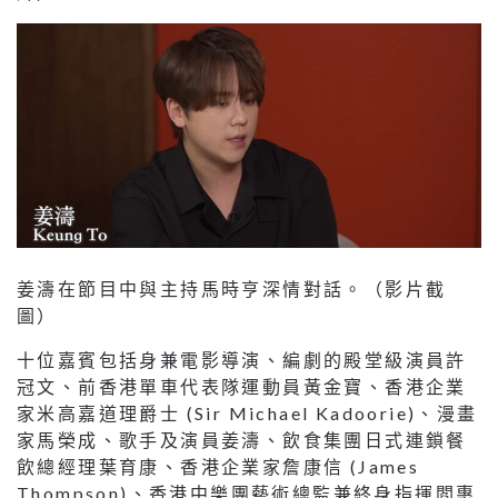
姜濤在節目中與主持馬時亨深情對話。（影片截
圖）
十位嘉賓包括身兼電影導演、編劇的殿堂級演員許
冠文、前香港單車代表隊運動員黃金寶、香港企業
家米高嘉道理爵士 (Sir Michael Kadoorie)、漫畫
家馬榮成、歌手及演員姜濤、飲食集團日式連鎖餐
飲總經理葉育康、香港企業家詹康信 (James
Thompson)、香港中樂團藝術總監兼終身指揮閻惠