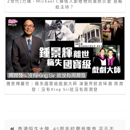
Z世代|力臻、Michael C揀情人節禮物向黃妍示愛 竟輸
給主持？
鍾景輝離世｜痛失國寶級戲劇大師 演藝界掀哀悼潮 周潤
發：沒有King Sir就沒有周潤發
香港恒生大學 45周年校慶音樂會 平凡不