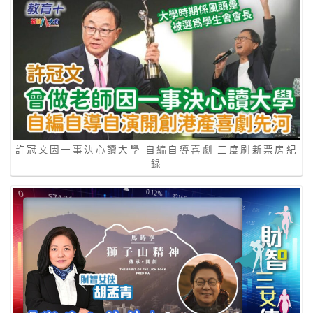
許冠文因一事決心讀大學 自編自導喜劇 三度刷新票房紀
錄