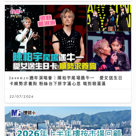
Jason20週年演唱會｜陳柏宇尾場遇牛一 愛女送生日
卡順勢求養狗 粉絲台下排字滿心思 唱到眼濕濕
22/07/2026