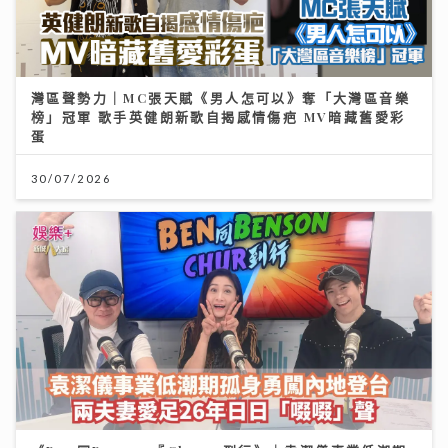
灣區聲勢力｜MC張天賦《男人怎可以》奪「大灣區音樂
榜」冠軍 歌手英健朗新歌自揭感情傷疤 MV暗藏舊愛彩
蛋
30/07/2026