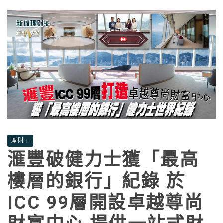
理財+
滙豐破健力士獲「最高
樓層的銀行」紀錄 於
ICC 99層開設卓越尊尚