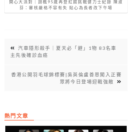
開心大派對｜胡楓95歲再登紅館挑戰健力士紀錄 陳淑
芬：審核嚴格不容有失 貼心為長者改下午場
汽車隱形殺手｜夏天必「避」1物 83名車
主先後確診血癌
香港公開羽毛球錦標賽|吳英倫盧善恩闖入正賽
眾將今日登場迎戰強敵
熱門文章