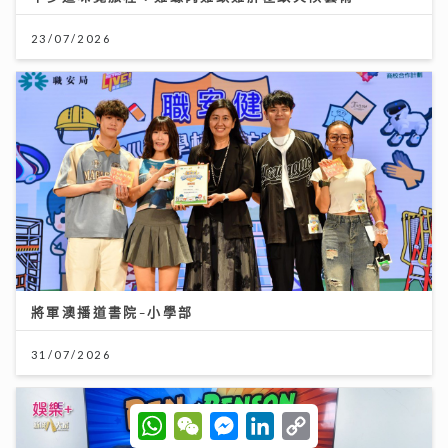
23/07/2026
將軍澳播道書院-小學部
31/07/2026
W
W
M
L
C
h
e
e
i
o