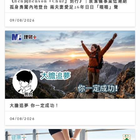
《Ben同Benson『Chur』到行》｜袁潔儀事業低潮期
孤身勇闖內地登台 兩夫妻愛足26年日日「啜啜」聲
09/08/2026
大膽追夢 你一定成功！
04/08/2026