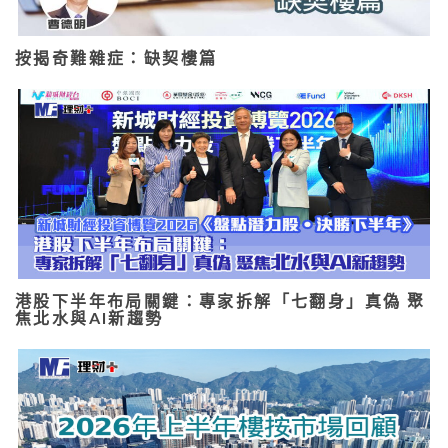
按揭奇難雜症：缺契樓篇
港股下半年布局關鍵：專家拆解「七翻身」真偽 聚
焦北水與AI新趨勢