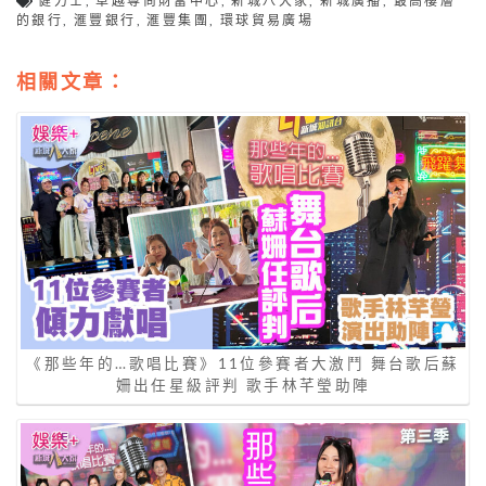
健力士
,
卓越尊尚財富中心
,
新城八大家
,
新城廣播
,
最高樓層
的銀行
,
滙豐銀行
,
滙豐集團
,
環球貿易廣場
相關文章：
《那些年的…歌唱比賽》11位參賽者大激鬥 舞台歌后蘇
姍出任星級評判 歌手林芊瑩助陣