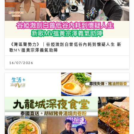
《灣區聲勢力》｜谷婭溦剖白曾低谷內耗到懷疑人生 新
歌MV搵黃宗澤義氣助陣
16/07/2026