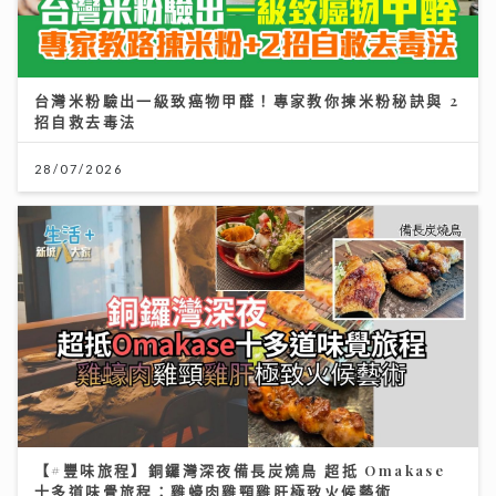
台灣米粉驗出一級致癌物甲醛！專家教你揀米粉秘訣與 2
招自救去毒法
28/07/2026
【#豐味旅程】銅鑼灣深夜備長炭燒鳥 超抵 Omakase
十多道味覺旅程：雞蠔肉雞頸雞肝極致火候藝術