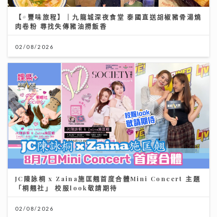
【#豐味旅程】｜九龍城深夜食堂 泰國直送胡椒豬骨湯燒
肉卷粉 尋找失傳豬油撈飯香
02/08/2026
JC陳詠桐 x Zaina施匡翹首度合體Mini Concert 主題
「桐翹社」 校服look敬請期待
02/08/2026