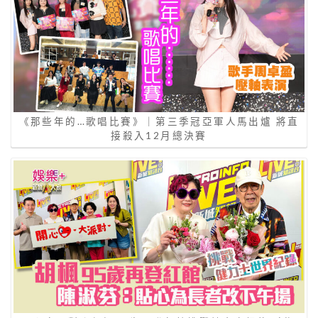
《那些年的…歌唱比賽》｜第三季冠亞軍人馬出爐 將直
接殺入12月總決賽