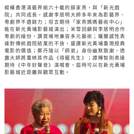
縱橫香港演藝界逾六十載的薛家燕，與「新光戲
院」共同成長，感謝李居明大師多年來為影藝界、
粵劇界不遺餘力；坦言期待「家燕媽媽藝術中心」
能在新光黃埔影藝城演出；米雪回顧與李居明合作
粵劇的緣份，讚賞場地兼容多元藝術；羅蘭感性表
達對傳統戲院結業的不捨，盛讚新光黃埔重現經典
電影的價值；鄭丹瑞以「師弟」身份幽默致謝，透
露大師將重映其作品《得寵先生》；譚輝智則表達
期待《中年好聲音》演唱會，屆時可以在新光黃埔
影藝城近距離與觀眾互動。