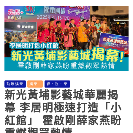
勁爆娛樂
娛樂+
影、視、樂
新光黃埔影藝城華麗揭
幕 李居明極速打造「小
紅館」 霍啟剛薛家燕盼