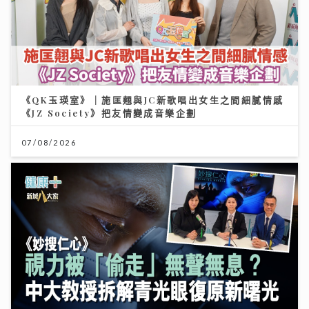
《QK玉瑛室》｜施匡翹與JC新歌唱出女生之間細膩情感
《JZ Society》把友情變成音樂企劃
07/08/2026