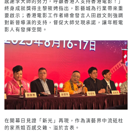
感謝李大師的努力，呼籲香港人支持香港電影！」
終身成就獎得主黎筱娉指出，影藝城為行業帶來重
要啟示；香港電影工作者總會發言人田啟文則強調
對新晉導演的支持，督促大師兌現承諾，讓年輕電
影人有發揮空間。
在開幕日見證「新光」再現，作為演藝界中流砥柱
的家燕姐百感交雜、溢於言表。