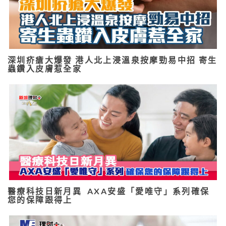
深圳疥瘡大爆發 港人北上浸溫泉按摩勁易中招 寄生
蟲鑽入皮膚惹全家
醫療科技日新月異 AXA安盛「愛唯守」系列確保
您的保障跟得上