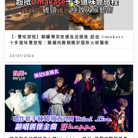
【#豐味旅程】銅鑼灣深夜備長炭燒鳥 超抵 Omakase
十多道味覺旅程：雞蠔肉雞頸雞肝極致火候藝術
23/07/2026