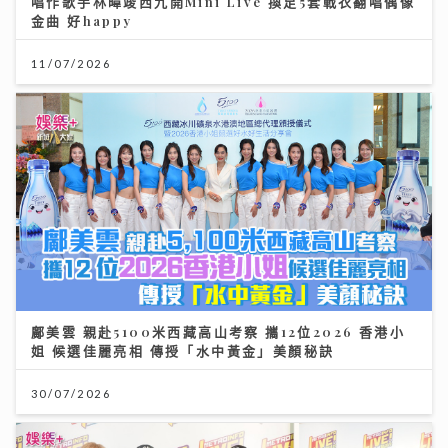
唱作歌手林暐竣西九開Mini Live 換足5套戰衣翻唱偶像
金曲 好happy
11/07/2026
鄺美雲 親赴5100米西藏高山考察 攜12位2026 香港小
姐 候選佳麗亮相 傳授「水中黃金」美顏秘訣
30/07/2026