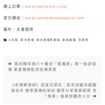
網上訂票：
www.swtheater.com
官方網站：
www.sunbeamwhampoa.com
圖片：大會提供
小紅館
,
新光黃埔
,
新光黃埔影藝城
,
新城廣播
,
李居明
張兆輝年過六十獲封「美魔男」靠一秘訣保
養 愛妻嚴格監控皮膚質素
《命運解惑師》談鬼月禁忌｜梁思浩籲勿圍觀
燒街衣 應尊重傳統習俗 聽眾分享靈異經歷 見
「鬼差」後鄰居離奇火災