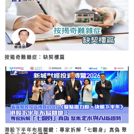
按揭奇難雜症：缺契樓篇
港股下半年布局關鍵：專家拆解「七翻身」真偽 聚