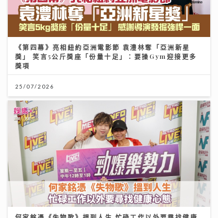
《第四幕》亮相紐約亞洲電影節 袁澧林奪「亞洲新星
獎」 笑言5公斤獎座「份量十足」：要操Gym迎接更多
獎項
25/07/2026
何家銘憑《失物歌》搵到人生 忙碌工作以外要尋找健康