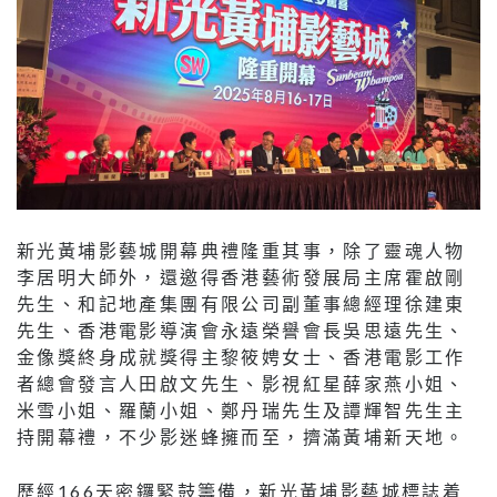
新光黃埔影藝城開幕典禮隆重其事，除了靈魂人物
李居明大師外，還邀得香港藝術發展局主席霍啟剛
先生、和記地產集團有限公司副董事總經理徐建東
先生、香港電影導演會永遠榮譽會長吳思遠先生、
金像獎終身成就獎得主黎筱娉女士、香港電影工作
者總會發言人田啟文先生、影視紅星薛家燕小姐、
米雪小姐、羅蘭小姐、鄭丹瑞先生及譚輝智先生主
持開幕禮，不少影迷蜂擁而至，擠滿黃埔新天地。
歷經166天密鑼緊鼓籌備，新光黃埔影藝城標誌着