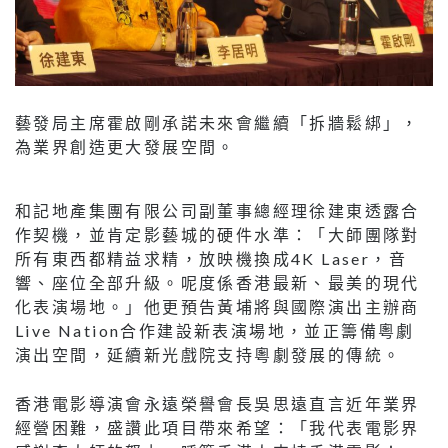
藝發局主席霍啟剛承諾未來會繼續「拆牆鬆綁」，
為業界創造更大發展空間。
和記地產集團有限公司副董事總經理徐建東透露合
作契機，並肯定影藝城的硬件水準：「大師團隊對
所有東西都精益求精，放映機換成4K Laser，音
響、座位全部升級。呢度係香港最新、最美的現代
化表演場地。」他更預告黃埔將與國際演出主辦商
Live Nation合作建設新表演場地，並正籌備粵劇
演出空間，延續新光戲院支持粵劇發展的傳統。
香港電影導演會永遠榮譽會長吳思遠直言近年業界
經營困難，盛讚此項目帶來希望：「我代表電影界