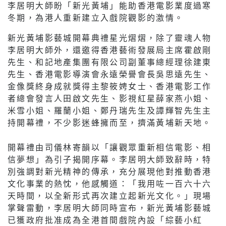
李居明大師盼「新光黃埔」能助香港電影業度過寒
冬期，為港人重新建立入戲院觀影的激情。
新光黃埔影藝城開幕典禮星光熠熠，除了靈魂人物
李居明大師外，還邀得香港藝術發展局主席霍啟剛
先生、和記地產集團有限公司副董事總經理徐建東
先生、香港電影導演會永遠榮譽會長吳思遠先生、
金像獎終身成就獎得主黎筱娉女士、香港電影工作
者總會發言人田啟文先生、影視紅星薛家燕小姐、
米雪小姐、羅蘭小姐、鄭丹瑞先生及譚輝智先生主
持開幕禮，不少影迷蜂擁而至，擠滿黃埔新天地。
開幕禮由司儀林寄韻以「讓觀眾重新相信電影、相
信夢想」為引子揭開序幕。李居明大師致辭時，特
別強調對新光精神的傳承，充分展現他對推動香港
文化事業的熱忱，他感觸道：「我用咗一百六十六
天時間，以全新形式再次建立起新光文化。」現場
掌聲雷動，李居明大師同時宣布，新光黃埔影藝城
已獲政府批准成為全港首間戲院內設「綜藝小紅