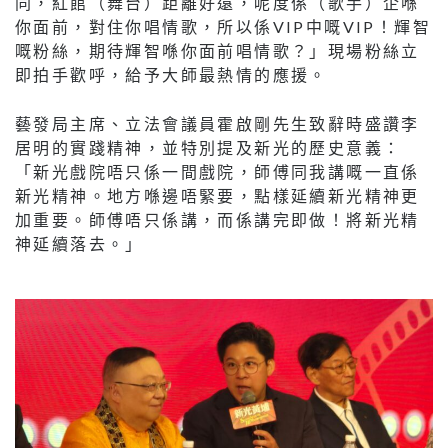
同，紅館（舞台）距離好遠，呢度係（歌手）企喺
你面前，對住你唱情歌，所以係VIP中嘅VIP！輝智
嘅粉絲，期待輝智喺你面前唱情歌？」現場粉絲立
即拍手歡呼，給予大師最熱情的應援。
藝發局主席、立法會議員霍啟剛先生致辭時盛讚李
居明的實踐精神，並特別提及新光的歷史意義：
「新光戲院唔只係一間戲院，師傅同我講嘅一直係
新光精神。地方喺邊唔緊要，點樣延續新光精神更
加重要。師傅唔只係講，而係講完即做！將新光精
神延續落去。」