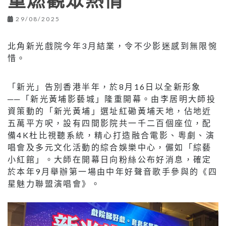
重燃觀眾熱情
29/08/2025
北角新光戲院今年3月結業，令不少影迷感到無限惋
惜。
「新光」告別香港半年，於8月16日以全新形象
──「新光黃埔影藝城」隆重開幕。由李居明大師投
資策動的「新光黃埔」選址紅磡黃埔天地，佔地近
五萬平方呎，設有四間影院共一千二百個座位，配
備4K杜比視聽系統，精心打造融合電影、粵劇、演
唱會及多元文化活動的綜合娛樂中心，儼如「綜藝
小紅館」。大師在開幕日向粉絲公布好消息，確定
於本年9月舉辦第一場由中年好聲音歌手參與的《四
星魅力聯盟演唱會》。