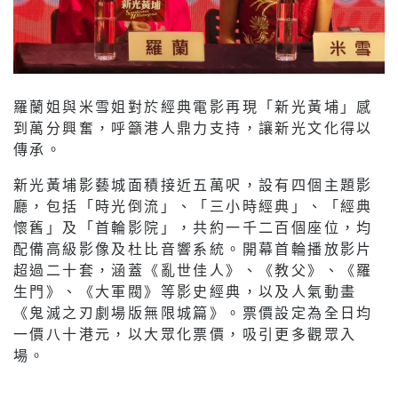
羅蘭姐與米雪姐對於經典電影再現「新光黃埔」感
到萬分興奮，呼籲港人鼎力支持，讓新光文化得以
傳承。
新光黃埔影藝城面積接近五萬呎，設有四個主題影
廳，包括「時光倒流」、「三小時經典」、「經典
懷舊」及「首輪影院」，共約一千二百個座位，均
配備高級影像及杜比音響系統。開幕首輪播放影片
超過二十套，涵蓋《亂世佳人》、《教父》、《羅
生門》、《大軍閥》等影史經典，以及人氣動畫
《鬼滅之刃劇場版無限城篇》。票價設定為全日均
一價八十港元，以大眾化票價，吸引更多觀眾入
場。