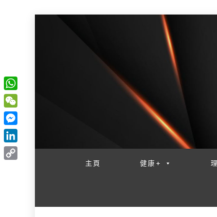
W
一網睇盡 八家大成
h
W
a
e
M
t
C
e
L
s
h
s
i
主頁
健康+
A
C
a
s
n
p
o
t
e
k
p
p
n
e
y
g
d