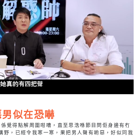
惡男似在恐嚇
淨係覺得點解周圍咁嘈，直至思浩喺節目問佢身邊有冇
語言講野，已經令我寒一寒，果把男人聲有啲惡，好似同我