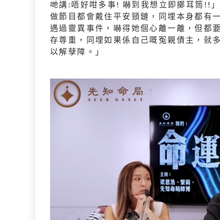
哋講:唔好咁多事! 嚇到我想立即擲耳筒!
做節目都會戴住平安頸鏈，同埋本身都有
遇過靈異事件，嚇得她個心離一離，但都
存尊重，同埋如果係自己嘅冤親債主，就
以解孽障。」