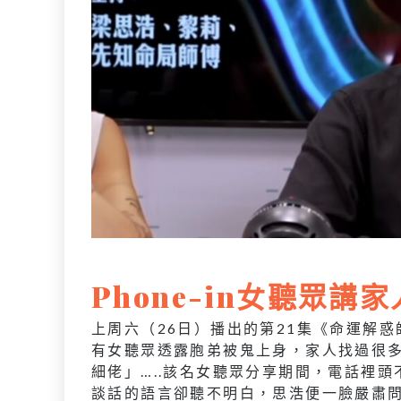
Phone-in女聽眾講
上周六（26日）播出的第21集《命運解
有女聽眾透露胞弟被鬼上身，家人找過很
細佬」…..該名女聽眾分享期間，電話裡
談話的語言卻聽不明白，思浩便一臉嚴肅