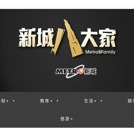
理財+
教育+
生活+
娛
慈善+