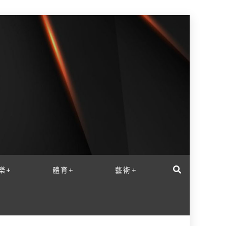
樂+
體育+
藝術+