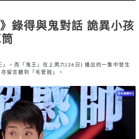
》錄得與鬼對話 詭異小孩
耳筒
」，而「鬼王」在上周六(26日) 播出的一集中發生
眾亦留言聽到「毛管戙」。