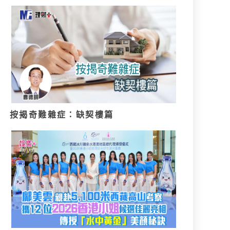
按揭奇難雜症：缺契樓篇