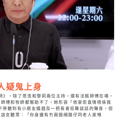
家人疑鬼上身
惑師》，除了思浩和黎莉兩位主持，還有法銘師傅在場，
多師傅和牧師都幫助不了，她形容「依家佢直情唔係我
頭不停聽到有小朋友嬉戲及一把長者低聲談話的聲音，但
問該女聽眾：「你身邊有冇兩個細路仔同老人家喺