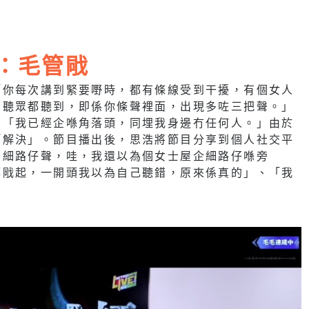
言：毛管戙
「你每次講到緊要嘢時，都有條線受到干擾，有個女人
多聽眾都聽到，即係你條聲裡面，出現多咗三把聲。」
：「我已經企喺角落頭，同埋我身邊冇任何人。」由於
「解決」。節目播出後，思浩將節目分享到個人社交平
景細路仔聲，哇，我還以為個女士屋企細路仔喺旁
都戙起，一開頭我以為自己聽錯，原來係真的」、「我
。