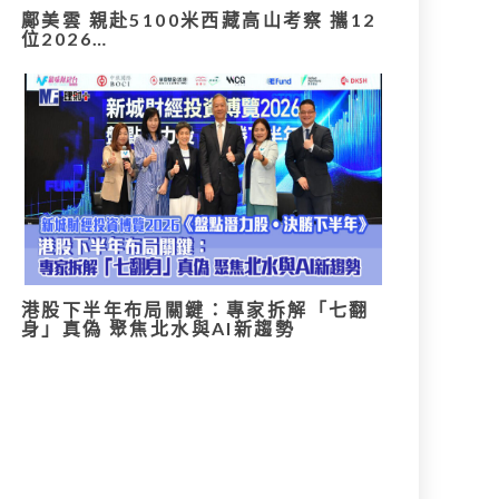
鄺美雲 親赴5100米西藏高山考察 攜12
位2026…
港股下半年布局關鍵：專家拆解「七翻
身」真偽 聚焦北水與AI新趨勢