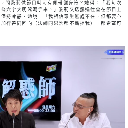
!」。問黎莉做節目時可有佩帶護身符？她稱：「⁠我每次
一條六字大明咒嘅手串。」黎莉又透露過往曾在節目上
要保持冷靜，她說：「我相信眾生無處不在，但都要心
多加行善同回向（法師同思浩都不斷提我），都希望可