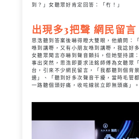
到？」女聽眾好肯定回答：「冇！」
出現多3把聲 網民留
思浩聽到答案後嚇得瞪大雙眼，他續問：
喺到講嘢，又有小朋友喺到講嘢，我諗好
女聽眾聞言亦嚇到聲音顫抖，但她堅持謂
事出突然，思浩即要求法銘師傅為女聽眾
台，引來不少網民留言，「我都聽到個背
邊」、「聽到好多次聲音干擾，當時毛管
一路聽個頭好痛，收咗線就立即無頭痛」