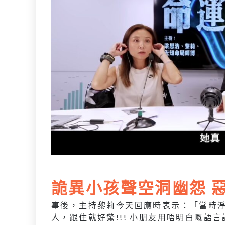
詭異小孩聲空洞幽怨 
事後，主持黎莉今天回應時表示：「當時
人，跟住就好驚!!! 小朋友用唔明白嘅