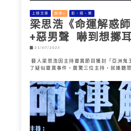
上榜文章
娛樂+
影、視、樂
梁思浩《命運解惑師
+惡男聲 嚇到想擲
31/07/2025
藝人梁思浩因主持靈異節目獲封「亞洲鬼王
了疑似靈異事件，震驚三位主持，就連聽