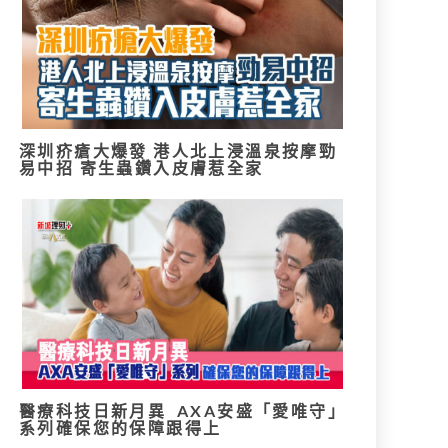
深圳疥瘡大爆發 港人北上浸溫泉按摩勁
易中招 寄生蟲鑽入皮膚惹全家
醫療科技日新月異 AXA安盛「愛唯守」
系列確保您的保障跟得上