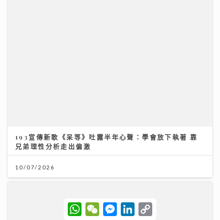
193宣傳新歌《呆等》吐露半年心聲：學會放下執著 靠
兄弟理性分析走出偏激
10/07/2026
W
W
M
L
C
h
e
e
i
o