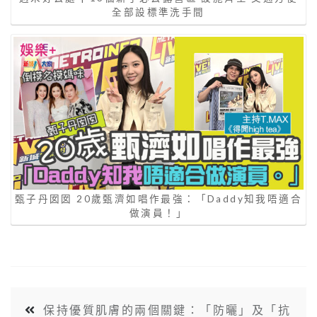
全部設標準洗手間
甄子丹囡囡 20歲甄濟如唱作最強：「Daddy知我唔適合
做演員！」
保持優質肌膚的兩個關鍵：「防曬」及「抗