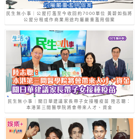
民生無小事｜公屋打濫至今收回約7000單位 黃碧如指將
公屋分租或作商業用途均屬嚴重濫用個案
民生無小事｜關日華建議家長帶子女接種疫苗 陸志聰：
本港第三間醫學院將會帶來人才、資金