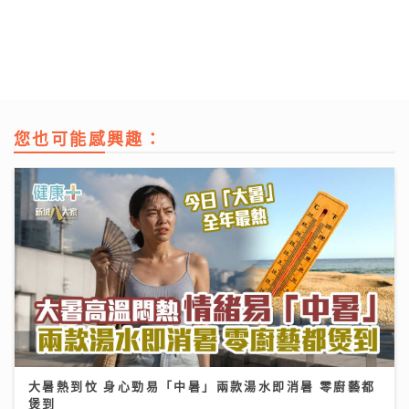
您也可能感興趣：
大暑熱到忟 身心勁易「中暑」兩款湯水即消暑 零廚藝都
煲到