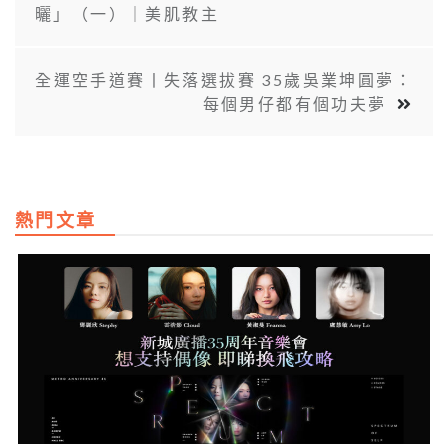
曬」（一）｜美肌教主
全運空手道賽丨失落選拔賽 35歲吳業坤圓夢：
每個男仔都有個功夫夢
熱門文章