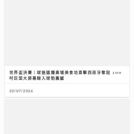
世界盃決賽｜球迷逼爆黃埔美食坊直擊西班牙奪冠 300
吋巨型大屏幕睇入球勁震撼
20/07/2026
《勁爆樂勢力》｜黃淑蔓盼台慶音樂會唱新歌《Hey
Feanna》 新歌碌爆人緣卡鄭伊健馮允謙 Serrini 豪華
加持