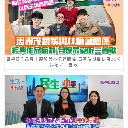
周禮茂作品展｜親解與林憶蓮關係 高產時期最快用35分
鐘填好一首歌