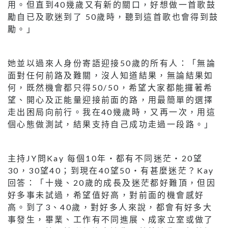
用。但直到40幾歲又有新的關口，好想做一首歌鼓
勵自已及歌迷到了 50歲時，聽到這首歌也會得到鼓
勵。」
她並以過來人身份寄語迎接50歲的所有人：「無論
面對任何前路及難關，沒人知道結果，無論結果如
何，既然機會都只得50/50，希望大家都能攞著希
望、開心及正能量迎接前面的路，用最簡單的選擇
走出困局向前行。我在40幾歲時，又再一次，用這
個心態做測試，結果支持自己成功走過一段路。」
主持JY問Kay 每個10年・都有不同迷茫・20望
30，30望40；到現在40望50・有甚麼迷茫？Kay
回答：「十幾、20歲的成長及迷茫都好難頂，但因
好多事未試過，希望值好高，對前面的機會感好
高。到了3、40歲，對好多人來說，都會有好多大
事發生，畢業、工作有不同進展、成家立室或做了