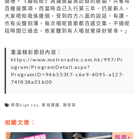
獎禮。《囍帖街》為攞獎最高記錄的歌曲，共奪得
百幾座獎項，而當時自己入行第三年，仍是新人，
大家唔知我係邊個，受到四方八面的說話，有讚，
也有尖酸刻薄，每次唱呢首歌都百感交集，不過呢
段時間已過去，依家聽到有人唱就覺得好榮幸。」
重溫精彩節目內容：
https://www.metroradio.com.hk/997/Pr
ogram/ProgramDetail.aspx?
ProgramID=94b553f7-c6e9-4095-a127-
74f838a01b00
得閒high tea
,
新城廣播
,
謝安琪
相關文章：