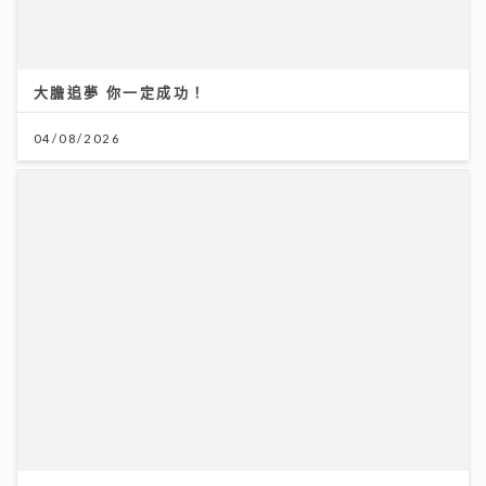
AXA安盛「智尊守慧」以保障與支援並行 引領跨境醫
療新標準
31/07/2026