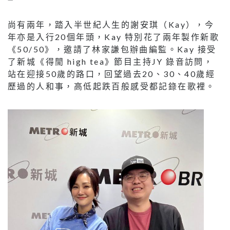
尚有兩年，踏入半世紀人生的謝安琪（Kay），今
年亦是入行20個年頭，Kay 特別花了兩年製作新歌
《50/50》，邀請了林家謙包辦曲編監。Kay 接受
了新城《得閒 high tea》節目主持JY 錄音訪問，
站在迎接50歲的路口，回望過去20、30、40歲經
歷過的人和事，高低起跌百般感受都記錄在歌裡。