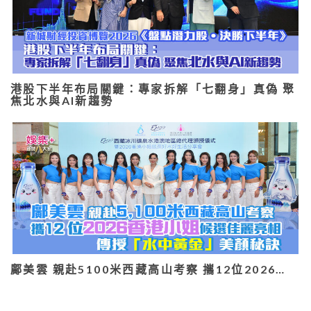
港股下半年布局關鍵：專家拆解「七翻身」真偽 聚
焦北水與AI新趨勢
鄺美雲 親赴5100米西藏高山考察 攜12位2026…