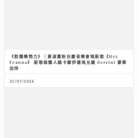
31/07/2026
《勁爆樂勢力》｜周吉佩廣州一日三場熱血Busking 新
歌放閃甜到入心太太竟說「唔好聽」
28/07/2026