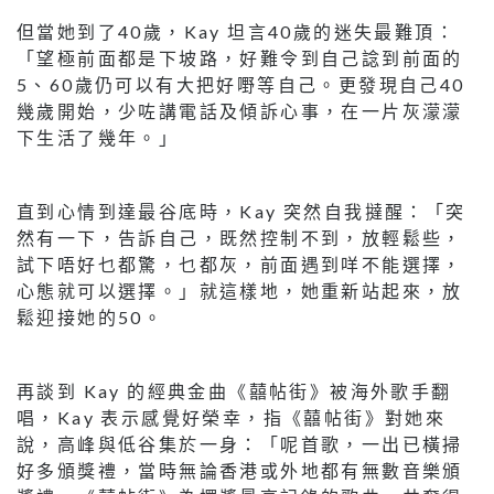
但當她到了40歲，Kay 坦言40歲的迷失最難頂：
「望極前面都是下坡路，好難令到自己諗到前面的
5、60歲仍可以有大把好嘢等自己。更發現自己40
幾歲開始，少咗講電話及傾訴心事，在一片灰濛濛
下生活了幾年。」
直到心情到達最谷底時，Kay 突然自我撻醒：「突
然有一下，告訴自己，既然控制不到，放輕鬆些，
試下唔好乜都驚，乜都灰，前面遇到咩不能選擇，
心態就可以選擇。」就這樣地，她重新站起來，放
鬆迎接她的50。
再談到 Kay 的經典金曲《囍帖街》被海外歌手翻
唱，Kay 表示感覺好榮幸，指《囍帖街》對她來
說，高峰與低谷集於一身：「呢首歌，一出已橫掃
好多頒獎禮，當時無論香港或外地都有無數音樂頒