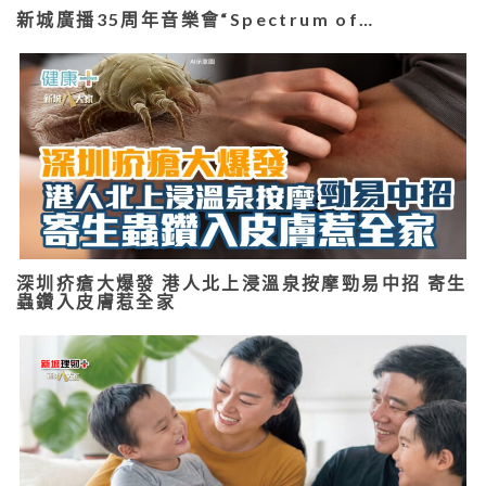
新城廣播35周年音樂會“Spectrum of…
深圳疥瘡大爆發 港人北上浸溫泉按摩勁易中招 寄生
蟲鑽入皮膚惹全家