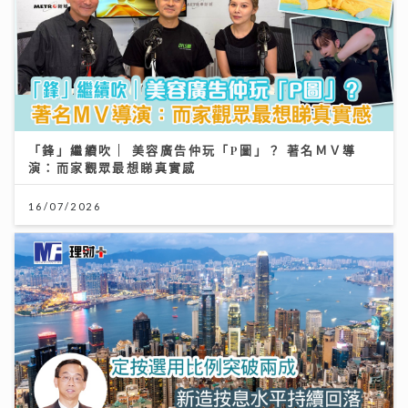
「鋒」繼續吹 | 美容廣告仲玩「P圖」？ 著名ＭＶ導
演：而家觀眾最想睇真實感
16/07/2026