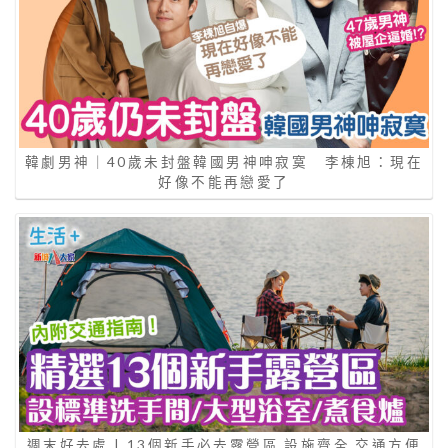
韓劇男神｜40歲未封盤韓國男神呻寂寞 李棟旭：現在
好像不能再戀愛了
週末好去處 | 13個新手必去露營區 設施齊全 交通方便