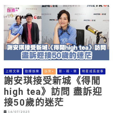
上榜文章
勁爆娛樂
娛樂+
影、視、樂
明星成長故事
謝安琪接受新城《得閒
high tea》訪問 盡訴迎
接50歲的迷茫
16/07/2025