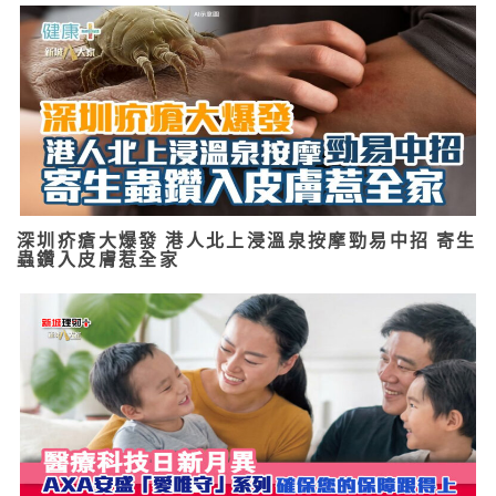
深圳疥瘡大爆發 港人北上浸溫泉按摩勁易中招 寄生
蟲鑽入皮膚惹全家