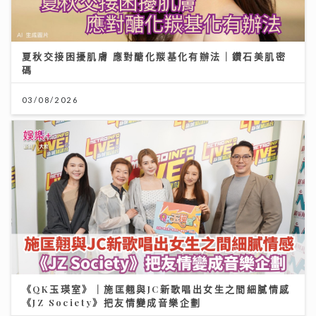
夏秋交接困擾肌膚 應對醣化羰基化有辦法｜鑽石美肌密
碼
03/08/2026
《QK玉瑛室》｜施匡翹與JC新歌唱出女生之間細膩情感
《JZ Society》把友情變成音樂企劃