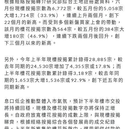
根據經絡按揭轉介研究部綜合土地註冊處資料，六
月份現樓按揭宗數為6,772宗，較五月份的5,058宗
大增1,714宗（33.9%），連續上升兩個月，創下
22個月的新高。而受到多個新盤買家上會的帶動，
該月的樓花按揭宗數為564宗，較五月份的384宗大
增180宗（46.9%），連續下跌兩個月後回升，創
下三個月以來的新高。
另外，今年上半年現樓按揭累計錄得28,885宗，較
去年同期的24,530宗增加了4,355宗或17.8%；而
上半年樓花按揭宗數累計錄得3,189宗，較去年同
期的1,653宗大增1,536宗或92.9%，創下近五年的
同期新高。
息口低企推動整體入市氣氛，預計下半年樓市交投
將持續回穩，現樓及樓花按揭數字亦將保持正增
長。自政府放寬樓花按揭的成數上限，與現樓按揭
睇齊，根據經絡按揭綜合各個發展商的成交紀錄
冊，上半年新推售的樓花新盤中，選用即供付款的