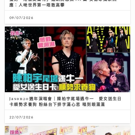
應：人哋世界第一唔敢高攀
09/07/2026
Jason20週年演唱會｜陳柏宇尾場遇牛一 愛女送生日
卡順勢求養狗 粉絲台下排字滿心思 唱到眼濕濕
22/07/2026