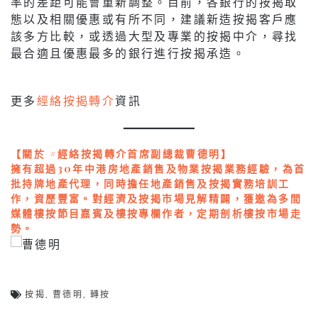
率的差距可能會重新調整。目前，各銀行的按揭取
態以及相關優惠或有所不同，建議新造按揭客戶應
該多方比較，或透過大型及專業的按揭中介，尋找
最合適且優惠最多的銀行進行按揭承造。
更多
經絡按揭轉介
資訊
【關於 #經絡按揭轉介首席副總裁曹德明】
擁有超過30年中港房地產銷售及物業按揭業務經驗，為首
批持牌地產代理，同時擔任地產銷售及按揭實務培訓工
作，資歷豐富。對經濟及按揭市場見解精闢，獲邀為多間
媒體樓按節目嘉賓及樓按專欄作者，定期剖析樓按市場走
勢。
按揭
,
曹德明
,
轉按