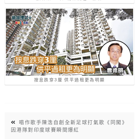
按息跌穿3厘 供平過租更為明顯
唱作歌手陳浩自創全新足球打氣歌《同闖》
因港隊對印度球賽瞬間爆紅