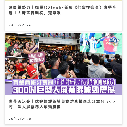
灣區聲勢力｜鄧麗欣Stephy新歌《仍留在這裏》奪得今
週「大灣區音樂榜」冠軍歌
23/07/2026
世界盃決賽｜球迷逼爆黃埔美食坊直擊西班牙奪冠 300
吋巨型大屏幕睇入球勁震撼
20/07/2026