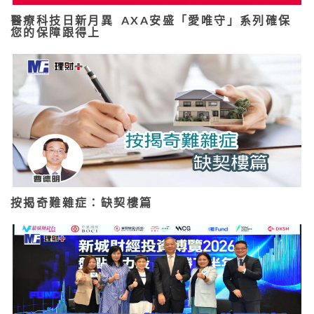
醫療科技日新月異 AXA安盛「愛唯守」系列確保
您的保障跟得上
按揭奇難雜症：缺契樓篇