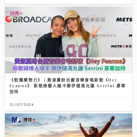
《勁爆樂勢力》｜黃淑蔓盼台慶音樂會唱新歌《Hey
Feanna》 新歌碌爆人緣卡鄭伊健馮允謙 Serrini 豪華
加持
31/07/2026