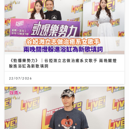
《勁爆樂勢力》｜谷婭溦立志做治癒系女歌手 兩晚關燈
躲進浴缸為新歌填詞
22/07/2026