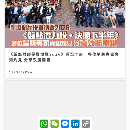
《新城財經投資博覽2026》盛況空前 多位星級專家真
知灼見 分享致勝關鍵
11/07/2026
W
W
M
L
C
h
e
e
i
o