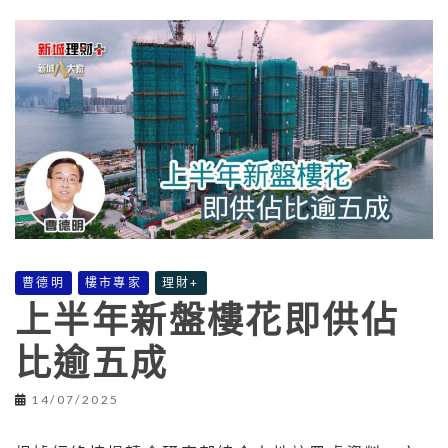
曹德明
樓市專家
理財+
上半年新盤樓花即供佔
比逾五成
14/07/2025