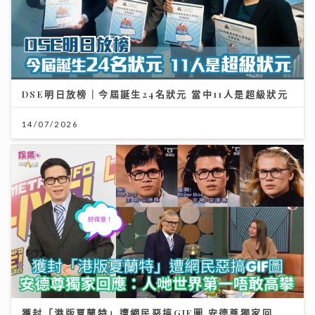
DSE明日放榜｜今屆誕生24名狀元 當中11人是超級狀元
14/07/2026
獲封「港版夏蘭特」遭網民惡搞GIF圖 安德尊獨家回