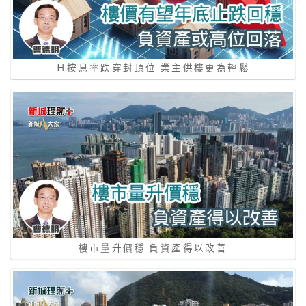
Ｈ按息率跌穿封頂位 業主供樓更為輕鬆
樓市量升價穩 負資產得以改善