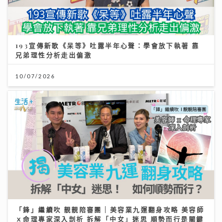
193宣傳新歌《呆等》吐露半年心聲：學會放下執著 靠
兄弟理性分析走出偏激
10/07/2026
「鋒」繼續吹 靚靚陪審團 | 美容業九運翻身攻略 美容師
ｘ命理專家深入剖析 拆解「中女」迷思 順勢而行是關鍵