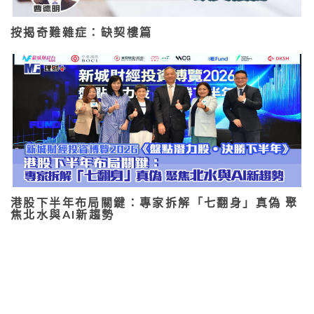
按揭奇難雜症：缺契樓篇
港股下半年布局關鍵：專家拆解「七翻身」真偽 聚
焦北水與AI新趨勢