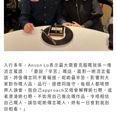
入行多年，Anson Lo表示最大需要克服嘅就係一堆
流言蜚語 : 「要說『辛苦』嘅話，面對一啲流言蜚
語，誇張傳言同不實報道，呢啲最辛苦，影響到大
家對你嘅人品、品行、道德同操守，每個人都唔想
畀人誤會，我自己approach又唔會解釋啲乜嘢，或
者澄清啲乜嘢，不如用自己推出嘅作品，令唔相信
自己嘅人、誤信呢啲傳言嘅人，終有一日會對我刮
目相看。」