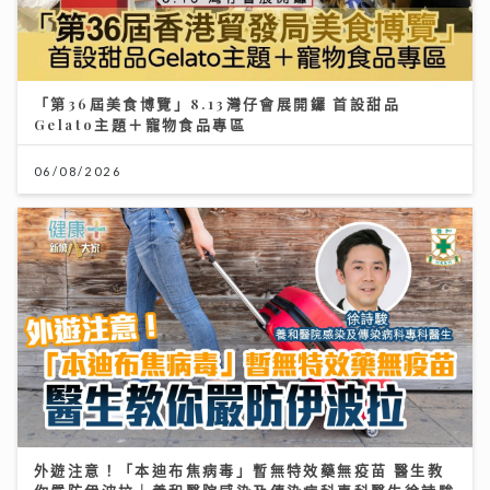
「第36屆美食博覽」8.13灣仔會展開鑼 首設甜品
Gelato主題＋寵物食品專區
06/08/2026
外遊注意！「本迪布焦病毒」暫無特效藥無疫苗 醫生教