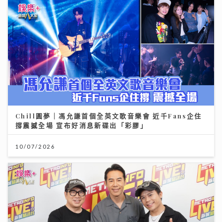
Chill圓夢｜馮允謙首個全英文歌音樂會 近千Fans企住
撐震撼全場 宣布好消息新碟出「彩膠」
10/07/2026