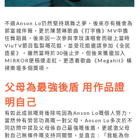
不過Anson Lo仍然堅持跳舞之夢，後來亦有機會為
郭富城伴舞，更於陳慧琳歌曲《打字機》MV中擔
任舞蹈員，後來因一次參與李玟演唱會而碰上當時
ViuTV節目監製嘅花姐，並受花姐邀請參加《全民
造星》，雖然當時於30強止步，但後來獲邀加入
MIRROR便極速走紅，更憑着歌曲《Megahit》橫
掃樂壇多個獎項。
父母為最強後盾 用作品證
明自己
有如此成就嘅背後除咗因為Anson Lo嘅個人努力，
當然仲有勞苦功高嘅一對父母，Anson Lo多次於不
同訪問中提及父母係自己最強嘅後盾，更感激父母
對自己無條件嘅支持同關懷，並直言 : 「我能為你