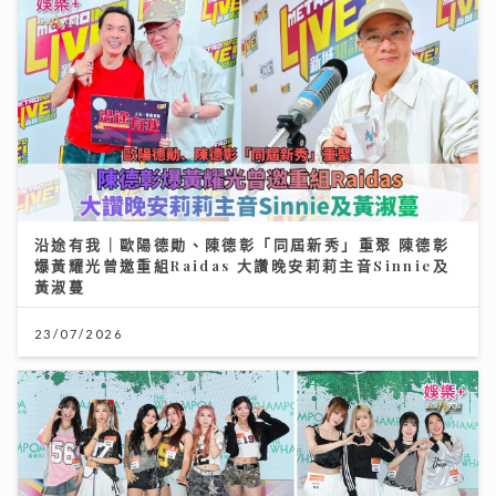
沿途有我｜歐陽德勛、陳德彰「同屆新秀」重聚 陳德彰
爆黃耀光曾邀重組Raidas 大讚晚安莉莉主音Sinnie及
黃淑蔓
23/07/2026