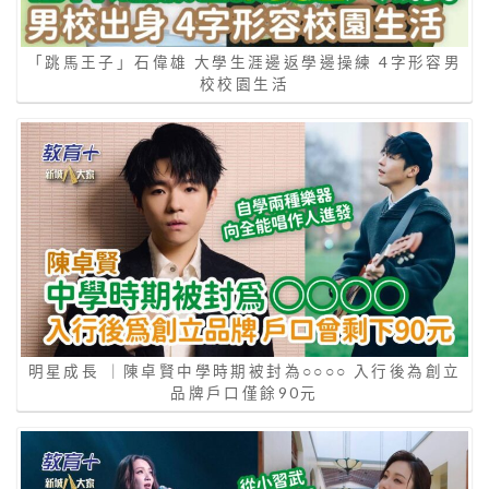
「跳馬王子」石偉雄 大學生涯邊返學邊操練 4字形容男
校校園生活
明星成長 ｜陳卓賢中學時期被封為○○○○ 入行後為創立
品牌戶口僅餘90元