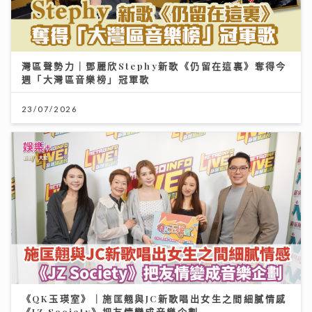
灣區聲勢力｜鄧麗欣Stephy新歌《仍留在這裏》奪得今
週「大灣區音樂榜」冠軍歌
23/07/2026
《QK玉瑛室》｜施匡翹與JC新歌唱出女生之間細膩情感
《JZ Society》把友情變成音樂企劃