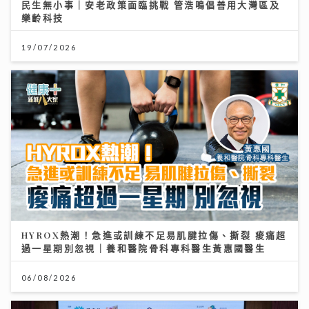
民生無小事｜安老政策面臨挑戰 管浩鳴倡善用大灣區及
樂齡科技
19/07/2026
HYROX熱潮！急進或訓練不足易肌腱拉傷、撕裂 痠痛超
過一星期別忽視｜養和醫院骨科專科醫生黃惠國醫生
06/08/2026