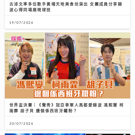
古淖文率多位歌手黃埔天地美食坊演出 女團成員分享睇
波心得同場展現球技
19/07/2026
世界盃決賽｜《聲秀》冠亞季軍人馬都愛睇波 馮熙燮 柯
雨霏 胡子貝 邊個係西班牙鐵粉？
20/07/2026