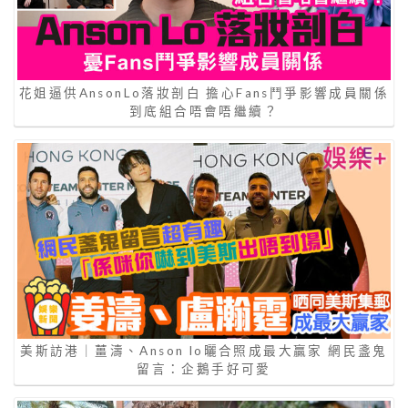
花姐逼供AnsonLo落妝剖白 擔心Fans鬥爭影響成員關係
到底組合唔會唔繼續？
美斯訪港｜薑濤、Anson lo曬合照成最大贏家 網民盞鬼
留言：企鵝手好可愛