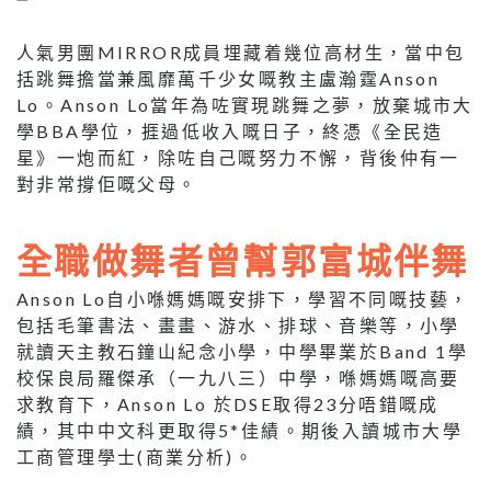
人氣男團MIRROR成員埋藏着幾位高材生，當中包
括跳舞擔當兼風靡萬千少女嘅教主盧瀚霆Anson
Lo。Anson Lo當年為咗實現跳舞之夢，放棄城市大
學BBA學位，捱過低收入嘅日子，終憑《全民造
星》一炮而紅，除咗自己嘅努力不懈，背後仲有一
對非常撐佢嘅父母。
全職做舞者曾幫郭富城伴舞
Anson Lo自小喺媽媽嘅安排下，學習不同嘅技藝，
包括毛筆書法、畫畫、游水、排球、音樂等，小學
就讀天主教石鐘山紀念小學，中學畢業於Band 1學
校保良局羅傑承（一九八三）中學，喺媽媽嘅高要
求教育下，Anson Lo 於DSE取得23分唔錯嘅成
績，其中中文科更取得5*佳績。期後入讀城市大學
工商管理學士(商業分析)。