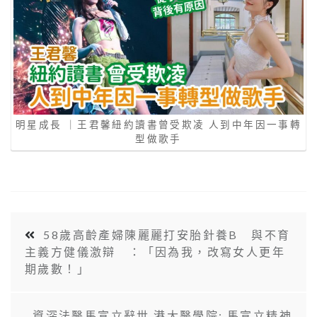
明星成長 ｜王君馨紐約讀書曾受欺凌 人到中年因一事轉
型做歌手
58歲高齡產婦陳麗麗打安胎針養B 與不育
主義方健儀激辯 ：「因為我，改寫女人更年
期歲數！」
資深法醫馬宣立辭世 港大醫學院: 馬宣立精神