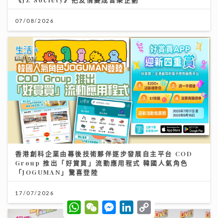
07/08/2026
香港創科企業由幕後技術夥伴逐步發展自主平台 COD
Group 推出「好賞買」流動應用程式 韓國人氣角色
「JOGUMAN」驚喜登陸
17/07/2026
W
W
M
L
C
h
e
e
i
o