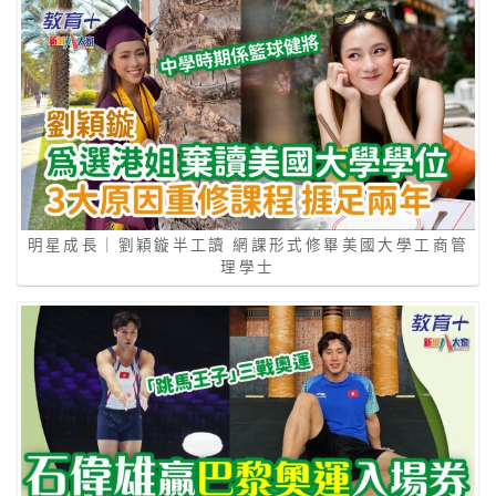
明星成長｜劉穎鏇半工讀 網課形式修畢美國大學工商管
理學士