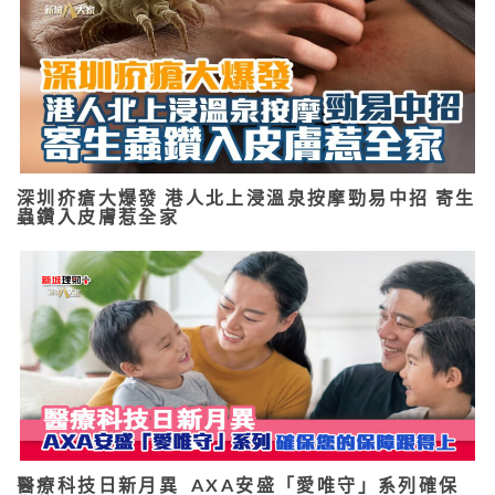
深圳疥瘡大爆發 港人北上浸溫泉按摩勁易中招 寄生
蟲鑽入皮膚惹全家
醫療科技日新月異 AXA安盛「愛唯守」系列確保