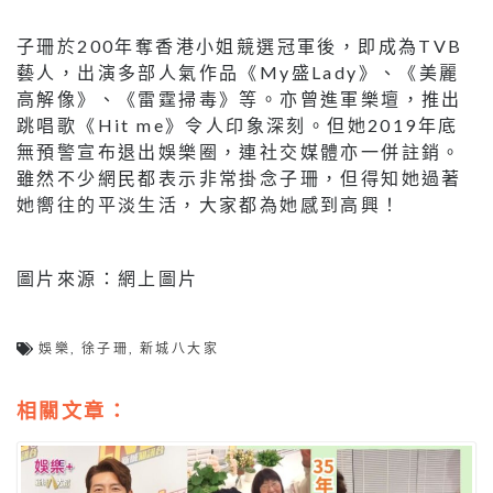
子珊於200年奪香港小姐競選冠軍後，即成為TVB
藝人，出演多部人氣作品《My盛Lady》、《美麗
高解像》、《雷霆掃毒》等。亦曾進軍樂壇，推出
跳唱歌《Hit me》令人印象深刻。但她2019年底
無預警宣布退出娛樂圈，連社交媒體亦一併註銷。
雖然不少網民都表示非常掛念子珊，但得知她過著
她嚮往的平淡生活，大家都為她感到高興！
圖片來源：網上圖片
娛樂
,
徐子珊
,
新城八大家
相關文章：