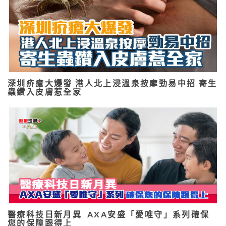
深圳疥瘡大爆發 港人北上浸溫泉按摩勁易中招 寄生
蟲鑽入皮膚惹全家
醫療科技日新月異 AXA安盛「愛唯守」系列確保
您的保障跟得上