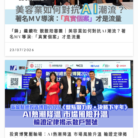
「鋒」繼續吹 靚靚陪審團 | 美容業如何對抗AI潮流？著
名MV導演:「真實個案」才是流量
23/07/2026
投資博覽壓軸場：AI熱潮降溫 市場風險升溫 輪證定律揭