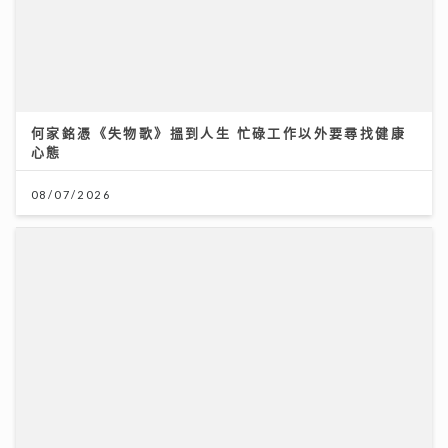
何家銘憑《失物歌》搵到人生 忙碌工作以外要尋找健康
心態
08/07/2026
CY陳宗澤真情演繹新歌《顧客永遠是對的》 自爆拍MV
唱到眼濕濕 坦承屬INFP性格：只能在自己感興趣範圍做
E人