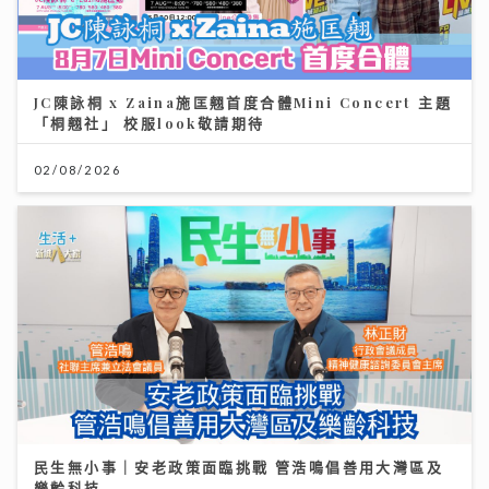
JC陳詠桐 x Zaina施匡翹首度合體Mini Concert 主題
「桐翹社」 校服look敬請期待
02/08/2026
民生無小事｜安老政策面臨挑戰 管浩鳴倡善用大灣區及
樂齡科技