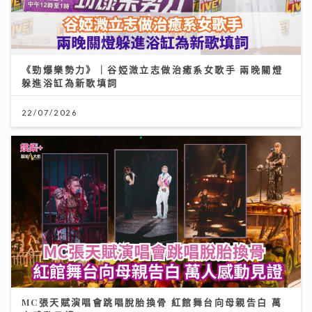
《勁爆樂勢力》｜谷婭溦立志做治癒系女歌手 兩晚關燈
躲進浴缸為新歌填詞
22/07/2026
MC張天賦演唱會跳唱脫胎換骨 紅館舞台向母親告白 萬