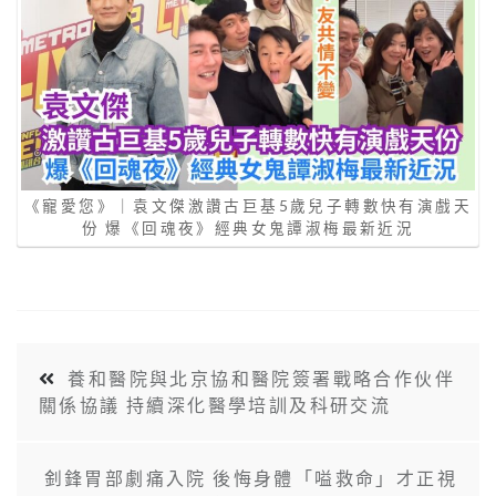
《寵愛您》｜袁文傑激讚古巨基5歲兒子轉數快有演戲天
份 爆《回魂夜》經典女鬼譚淑梅最新近況
養和醫院與北京協和醫院簽署戰略合作伙伴
關係協議 持續深化醫學培訓及科研交流
釗鋒胃部劇痛入院 後悔身體「嗌救命」才正視