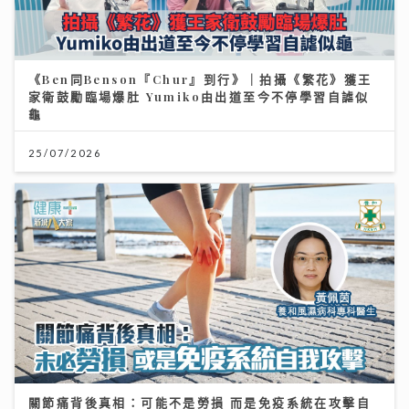
《Ben同Benson『Chur』到行》｜拍攝《繁花》獲王
家衛鼓勵臨場爆肚 Yumiko由出道至今不停學習自謔似
龜
25/07/2026
關節痛背後真相：可能不是勞損 而是免疫系統在攻擊自