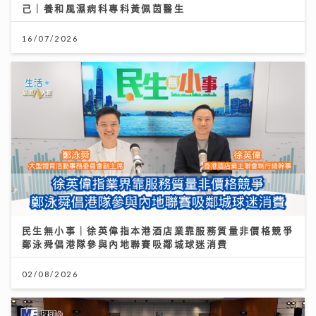
己｜養和風濕病科專科黃佩茵醫生
16/07/2026
民生無小事｜徐英偉指本港酒店業靠服務質量非價格競爭
鄭泳舜倡港隊參與內地聯賽吸鄰城球迷消費
02/08/2026