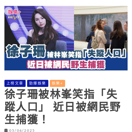
上榜文章
勁爆娛樂
娛樂+
徐子珊被林峯笑指「失
蹤人口」 近日被網民野
生捕獲！
05/06/2025