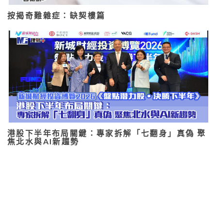
按揭奇難雜症：缺契樓篇
港股下半年布局關鍵：專家拆解「七翻身」真偽 聚
焦北水與AI新趨勢