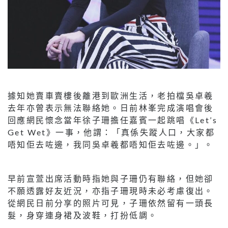
據知她賣車賣樓後離港到歐洲生活，老拍檔吳卓羲
去年亦曾表示無法聯絡她。日前林峯完成演唱會後
回應網民懷念當年徐子珊擔任嘉賓一起跳唱《Let’s
Get Wet》一事，他謂：「真係失蹤人口，大家都
唔知佢去咗邊，我同吳卓羲都唔知佢去咗邊。」。
早前宣萱出席活動時指她與子珊仍有聯絡，但她卻
不願透露好友近況，亦指子珊現時未必考慮復出。
從網民日前分享的照片可見，子珊依然留有一頭長
髮，身穿連身裙及波鞋，打扮低調。