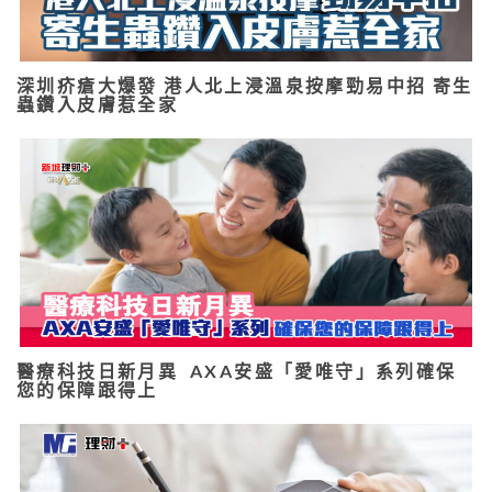
深圳疥瘡大爆發 港人北上浸溫泉按摩勁易中招 寄生
蟲鑽入皮膚惹全家
醫療科技日新月異 AXA安盛「愛唯守」系列確保
您的保障跟得上