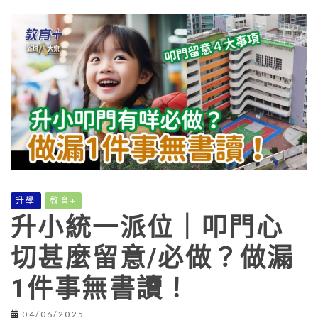
升學
教育+
升小統一派位｜叩門心
切甚麼留意/必做？做漏
1件事無書讀！
04/06/2025