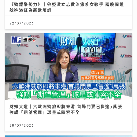
《勁爆樂勢力》｜谷婭溦立志做治癒系女歌手 兩晚關燈
躲進浴缸為新歌填詞
22/07/2026
財知大道｜六歐洲勁旅即將來港 首場門票已售逾3萬張
強調「期望管理」球星或陣容不全
28/07/2026