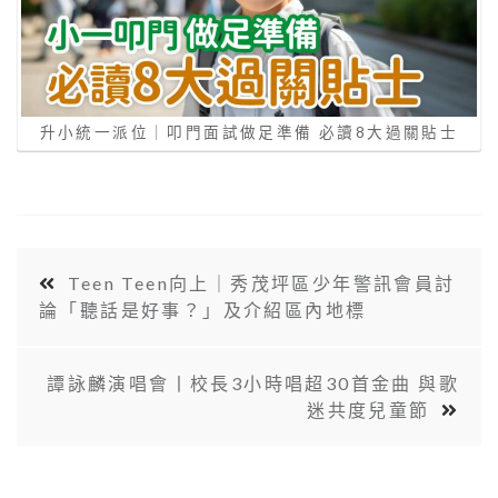
升小統一派位｜叩門面試做足準備 必讀8大過關貼士
Teen Teen向上｜秀茂坪區少年警訊會員討
論「聽話是好事？」及介紹區內地標
譚詠麟演唱會丨校長3小時唱超30首金曲 與歌
迷共度兒童節