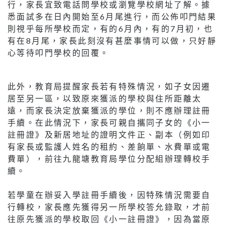
行，家長宜致電話問學校或瀏覽學校網址了解。據
悉面試多在日內開始至6月尾進行，而公佈叩門結果
則視乎每所學校而定，有的6月內，有的7月初，也
有在8月尾，家長此刻沒有甚麼事情可以做，只好靜
心等待叩門學校的回覆。
此外，教育局提醒家長若有特殊情況，如子女因遷
居至另一區，以致原來獲派的學校與住所距離太
遠，而家長決定放棄獲派的學位，則不應辦理註冊
手續。在此情況下，家長可親自攜同子女的《小一
註冊證》及新居地址的證明文件正、副本（例如印
有家長或監護人姓名的租約、差餉單、水費單或電
費單），前往九龍塘教育局學位分配組辦理轉校手
續。
若學童在辦妥入學註冊手續後，因特殊情況需要自
行轉校，家長應先獲得另一所學校答允錄取，才前
往原先獲派的學校取回《小一註冊證》，因為當原