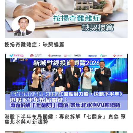
按揭奇難雜症：缺契樓篇
港股下半年布局關鍵：專家拆解「七翻身」真偽 聚
焦北水與AI新趨勢