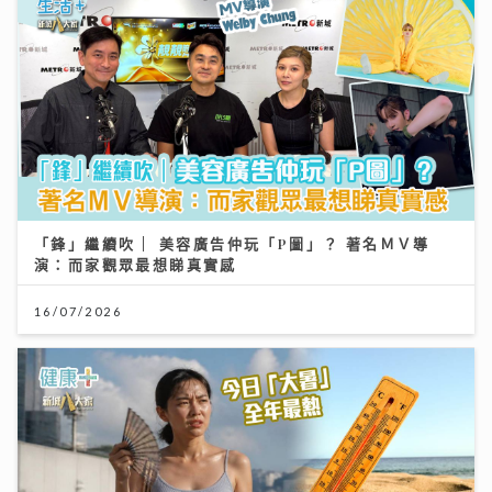
「鋒」繼續吹 | 美容廣告仲玩「P圖」？ 著名ＭＶ導
演：而家觀眾最想睇真實感
16/07/2026