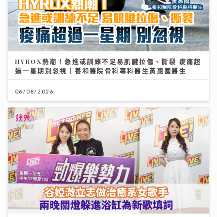
HYROX熱潮！急進或訓練不足易肌腱拉傷、撕裂 痠痛超
過一星期別忽視｜養和醫院骨科專科醫生黃惠國醫生
06/08/2026