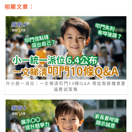
相關文章：
升小統一派位｜一文睇清叩門10條Q&A 增加取錄機會要
識應試策略