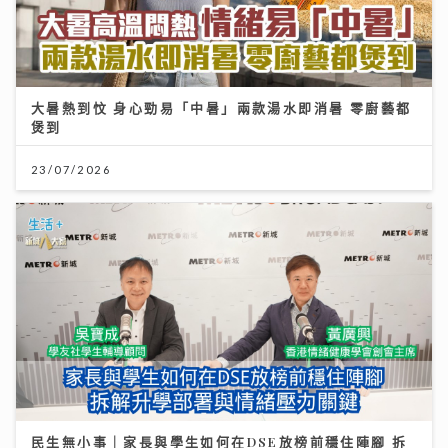
大暑熱到忟 身心勁易「中暑」兩款湯水即消暑 零廚藝都
煲到
23/07/2026
民生無小事｜家長與學生如何在DSE放榜前穩住陣腳 拆