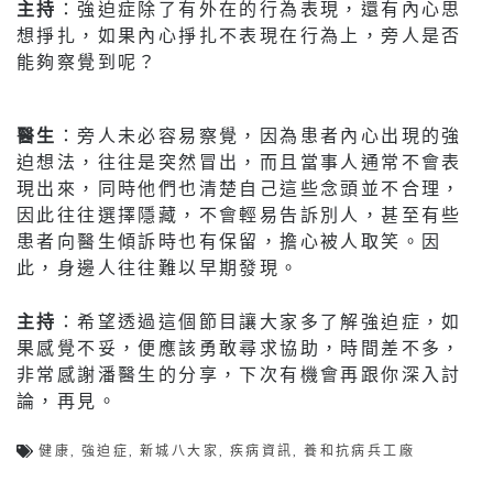
主持
：強迫症除了有外在的行為表現，還有內心思
想掙扎，如果內心掙扎不表現在行為上，旁人是否
能夠察覺到呢？
醫生
：旁人未必容易察覺，因為患者內心出現的強
迫想法，往往是突然冒出，而且當事人通常不會表
現出來，同時他們也清楚自己這些念頭並不合理，
因此往往選擇隱藏，不會輕易告訴別人，甚至有些
患者向醫生傾訴時也有保留，擔心被人取笑。因
此，身邊人往往難以早期發現。
主持
：希望透過這個節目讓大家多了解強迫症，如
果感覺不妥，便應該勇敢尋求協助，時間差不多，
非常感謝潘醫生的分享，下次有機會再跟你深入討
論，再見。
健康
,
強迫症
,
新城八大家
,
疾病資訊
,
養和抗病兵工廠