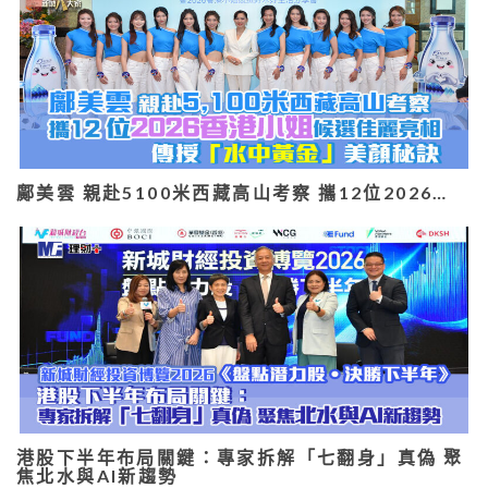
鄺美雲 親赴5100米西藏高山考察 攜12位2026…
港股下半年布局關鍵：專家拆解「七翻身」真偽 聚
焦北水與AI新趨勢