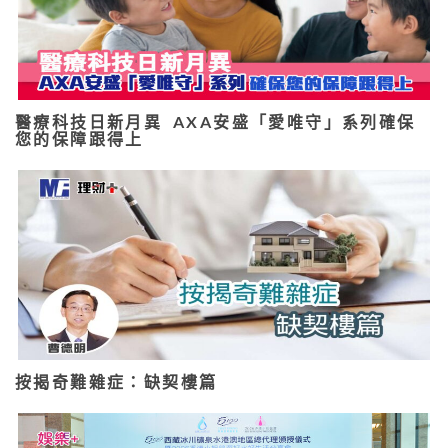
醫療科技日新月異 AXA安盛「愛唯守」系列確保
您的保障跟得上
按揭奇難雜症：缺契樓篇