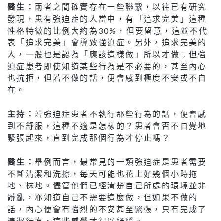
醫生：
兩者之間確實存在一些聯繫，以往已有研究
發現，患有強迫症的人當中，有「追求完美」這種
性格特徵的比例大約為30%，但要留意，這並不代
表「追求完美」會導致強迫症。另外，追求完美的
人，一般也是認為「應該這樣做」所以才做；但強
迫症患者即使知道某些行為是不必要的，甚至內心
也抗拒，但若不做的話，便會感到極度不安或不自
在。
主持：
若強迫症患者不執行那些行為的話，便會感
到不舒服，這種不適是怎樣的？患者會否不自覺地
緊張起來，直到完成那個行為才停止嗎？
醫生：
舉例而言，最常見的一類強迫症是患者需要
不斷清潔和洗擦，每天可能也花上好幾個小時拖
地、抹地。儘管他們已經清楚自己所處的環境並非
髒亂，亦知道自己不需要這麼做，但如果不做的
話，內心便會有強烈的不安甚至緊張，只有完成了
清潔行為，這些感覺才得以紓緩。