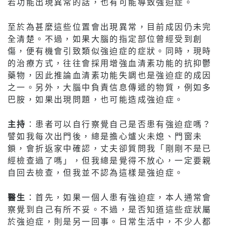
若功能出現異常的話，也有可能導致強迫症。
至於為甚麼這些位置會出現異常，目前成因仍未完
全清楚。不過，如果大腦的指定部位曾經受到創
傷，便有機會引致類似強迫症的症狀。同時，現時
的治療方式，往往會採用增強血清素功能的抗抑鬱
藥物，因此推論血清素功能失調也是強迫症的成因
之一。另外，大腦中負責信息傳遞的物質，例如多
巴胺，如果出現問題，也可能造成強迫症。
主持
：患者可以自行察覺自己是否患有強迫症嗎？
譬如我每次出門後，總是擔心爐火未熄、門窗未
鎖，會折返家中確認，丈夫卻質問我「剛剛不是已
經檢查過了嗎」，但我總是覺得不放心，一定要親
自回去檢查，但我並不認為這樣是強迫症。
醫生
：首先，如果一個人患有強迫症，本人通常會
察覺到自己有所不妥。不過，是否知道這些症狀屬
於強迫症，則是另一回事。日常生活中，不少人都