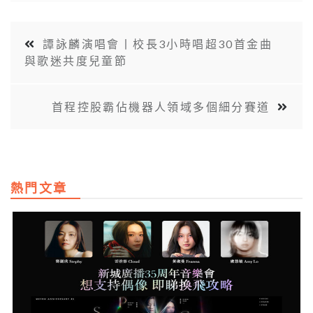
譚詠麟演唱會丨校長3小時唱超30首金曲
與歌迷共度兒童節
首程控股霸佔機器人領域多個細分賽道
熱門文章