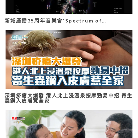
新城廣播35周年音樂會“Spectrum of…
深圳疥瘡大爆發 港人北上浸溫泉按摩勁易中招 寄生
蟲鑽入皮膚惹全家