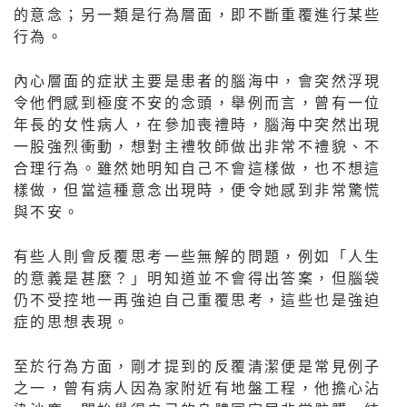
的意念；另一類是行為層面，即不斷重覆進行某些
行為。
內心層面的症狀主要是患者的腦海中，會突然浮現
令他們感到極度不安的念頭，舉例而言，曾有一位
年長的女性病人，在參加喪禮時，腦海中突然出現
一股強烈衝動，想對主禮牧師做出非常不禮貌、不
合理行為。雖然她明知自己不會這樣做，也不想這
樣做，但當這種意念出現時，便令她感到非常驚慌
與不安。
有些人則會反覆思考一些無解的問題，例如「人生
的意義是甚麼？」明知道並不會得出答案，但腦袋
仍不受控地一再強迫自己重覆思考，這些也是強迫
症的思想表現。
至於行為方面，剛才提到的反覆清潔便是常見例子
之一，曾有病人因為家附近有地盤工程，他擔心沾