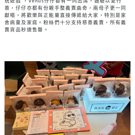
玩遊戲 ，Venus仔仔都有一同出席，體驗以愛行
善，仔仔亦都有份親手整義賣曲奇，兩母子更一同
獻唱，將歡樂與正能量直接傳遞給大家，特別是家
舍病童及家庭。粉絲們十分支持慈善義賣，所有義
賣貨品秒速售罄。