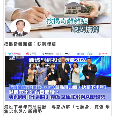
按揭奇難雜症：缺契樓篇
港股下半年布局關鍵：專家拆解「七翻身」真偽 聚
焦北水與AI新趨勢