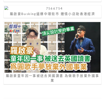
羅啟豪Busking逼爆中環街市 鍾情小店助香港經濟
羅啟豪童年因一事被送去英國讀書 為做歌手放棄外國事
業