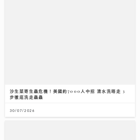
沙生菜寄生蟲危機！美國約7000人中招 清水洗唔走 3
步徹底洗走蟲蟲
30/07/2026