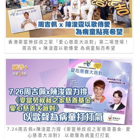
香港麥當勞叔叔之家「愛心慈善大派對」第二場登場！
周吉佩 x 陳浚霆以歌傳愛 為病童點亮希望
7.26周吉佩x陳浚霆力撐《麥當勞叔叔之家慈善基金- 愛
心慈善大派對》 以歌聲為病童打打氣