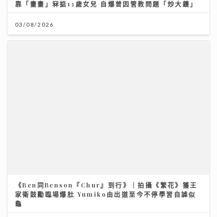
靠「畫畫」冧掂13歲女兒 自爆曾因管教問題「炒大鑊」
03/08/2026
《Ben同Benson『Chur』到行》｜拍攝《繁花》獲王
家衛鼓勵臨場爆肚 Yumiko由出道至今不停學習自謔似
龜