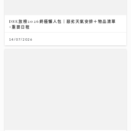
DSE放榜2026終極懶人包｜惡劣天氣安排＋物品清單
+重要日程
14/07/2026
《寵愛您》｜葉巧琳親揭變身100%貓奴歷程 瞓覺被咬
頭髮無奈要戴頭套
08/07/2026