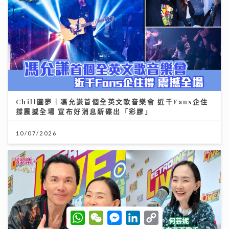
Chill圓夢｜馮允謙首個全英文歌音樂會 近千Fans企住
撐震撼全場 宣布好消息新碟出「彩膠」
10/07/2026
W
W
M
L
C
h
e
e
i
o