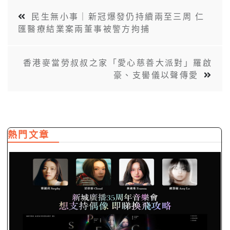
民生無小事｜新冠爆發仍持續兩至三周 仁
匯醫療結業案兩董事被警方拘捕
香港麥當勞叔叔之家「愛心慈善大派對」羅啟
豪、支嚳儀以聲傳愛
熱門文章