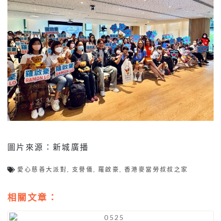
圖片來源：新城廣播
愛心慈善大派對
,
支譽儀
,
羅啟豪
,
香港麥當勞叔叔之家
相關文章：