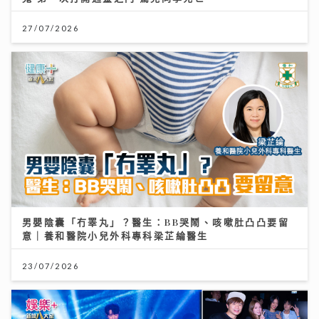
27/07/2026
男嬰陰囊「冇睪丸」？醫生：BB哭鬧、咳嗽肚凸凸要留
意｜養和醫院小兒外科專科梁芷綸醫生
23/07/2026