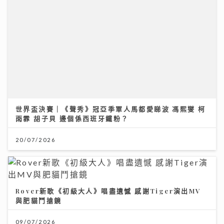
世界盃決賽｜《聲秀》冠亞季軍人馬都愛睇波 馮熙燮 柯
雨霏 胡子貝 邊個係西班牙鐵粉？
20/07/2026
Rover新歌《初級大人》唱盡遺憾 感謝Tiger演出MV
與肥貓鬥搶鏡
09/07/2026