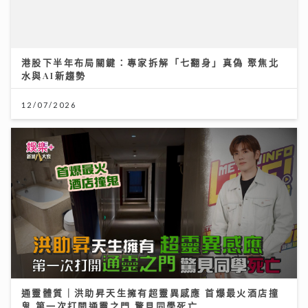
港股下半年布局關鍵：專家拆解「七翻身」真偽 聚焦北
水與AI新趨勢
12/07/2026
通靈體質｜洪助昇天生擁有超靈異感應 首爆最火酒店撞
鬼 第一次打開通靈之門 驚見同學死亡