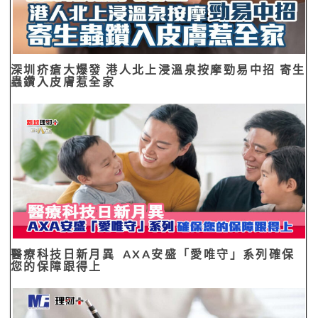
深圳疥瘡大爆發 港人北上浸溫泉按摩勁易中招 寄生
蟲鑽入皮膚惹全家
醫療科技日新月異 AXA安盛「愛唯守」系列確保
您的保障跟得上