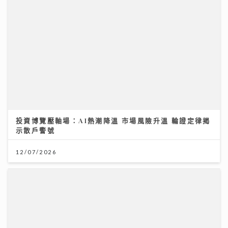
投資博覽壓軸場：AI熱潮降溫 市場風險升溫 輪證定律揭
示散戶警號
12/07/2026