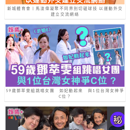
新城體育會丨馬浚偉凝聚不同界別切磋球技 以運動外交
建立交流網絡
59歲鄧萃雯組跳唱女團 如妃動起來 與1位台灣女神爭
C位？