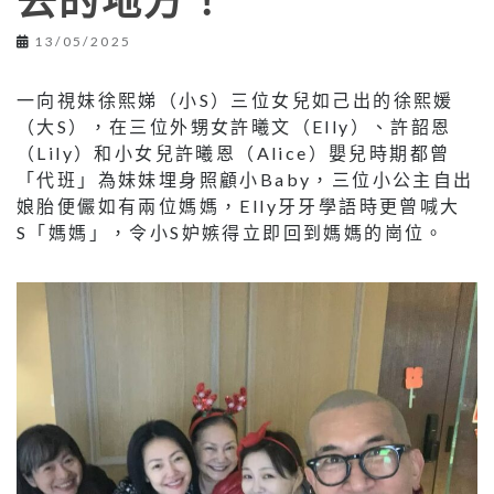
去的地方！
13/05/2025
一向視妹徐熙娣（小S）三位女兒如己出的徐熙媛
（大S），在三位外甥女許曦文（Elly）、許韶恩
（Lily）和小女兒許曦恩（Alice）嬰兒時期都曾
「代班」為妹妹埋身照顧小Baby，三位小公主自出
娘胎便儼如有兩位媽媽，Elly牙牙學語時更曾喊大
S「媽媽」，令小S妒嫉得立即回到媽媽的崗位。