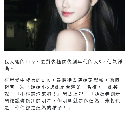
長大後的Lily，氣質像極偶像劇年代的大S，仙氣滿
滿。
在母愛中成長的Lily，最期待去姨媽家聚餐，她憶
起有一次，媽媽小S誇她是台灣第一名模，「她笑
說：『小林志玲來啦！』您馬上說：『姨媽看到新
聞都說妳像別的明星，但明明就是像姨媽！米穀也
是！你們都是姨媽的孩子！』