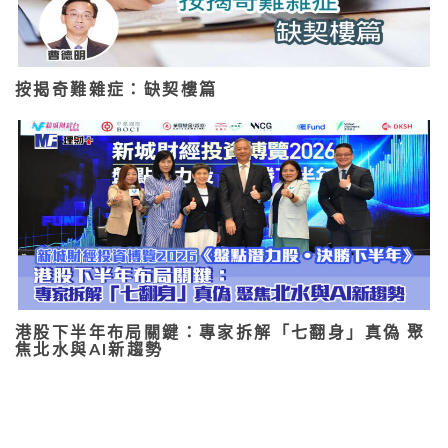
按揭奇難雜症：缺契樓篇
港股下半年布局關鍵：專家拆解「七翻身」真偽 聚
焦北水與AI新趨勢