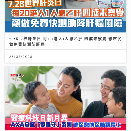
7.28世界肝炎日 每20港人1人患乙肝 四成未察覺 籲市民
做免費快測防肝癌
28/07/2026