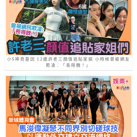
小S神奇基因 12歲許老三顏值追貼家姐 小時候曾被網友
欺凌：「長得醜！」