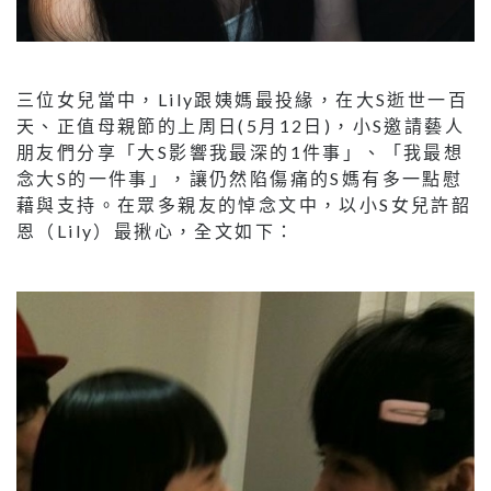
三位女兒當中，Lily跟姨媽最投緣，在大S逝世一百
天、正值母親節的上周日(5月12日)，小S邀請藝人
朋友們分享「大S影響我最深的1件事」、「我最想
念大S的一件事」，讓仍然陷傷痛的S媽有多一點慰
藉與支持。在眾多親友的悼念文中，以小S女兒許韶
恩（Lily）最揪心，全文如下：