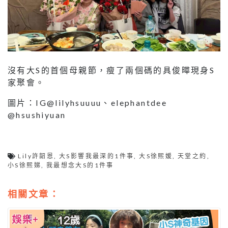
沒有大S的首個母親節，瘦了兩個碼的具俊曄現身S
家聚會。
圖片：IG@lilyhsuuuu、elephantdee
@hsushiyuan
Lily許韶恩
,
大S影響我最深的1件事
,
大S徐熙媛
,
天堂之約
,
小S徐熙娣
,
我最想念大S的1件事
相關文章：