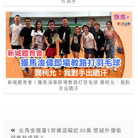
片高手
新城體育會丨獲馬浚偉即場教路打羽毛球 龔柯允：我對
手出晒汗
北角金龍臺1菲傭盜竊近30萬 懷疑外傭偷
錢應點處理？