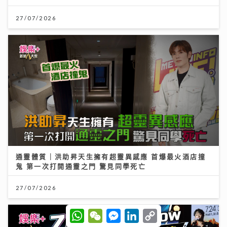
27/07/2026
通靈體質｜洪助昇天生擁有超靈異感應 首爆最火酒店撞
鬼 第一次打開通靈之門 驚見同學死亡
27/07/2026
W
W
M
L
C
h
e
e
i
o