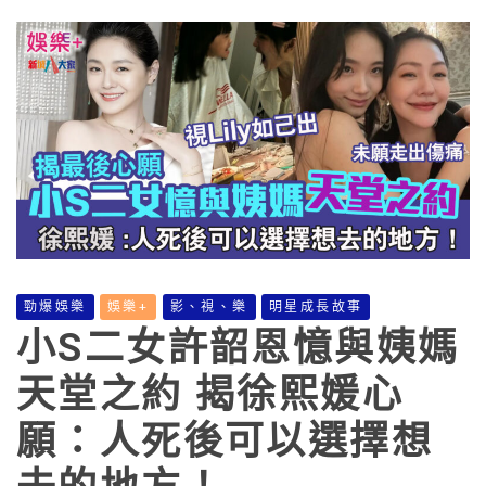
勁爆娛樂
娛樂+
影、視、樂
明星成長故事
小S二女許韶恩憶與姨媽
天堂之約 揭徐熙媛心
願：人死後可以選擇想