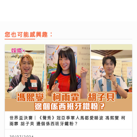
您也可能感興趣：
世界盃決賽｜《聲秀》冠亞季軍人馬都愛睇波 馮熙燮 柯
雨霏 胡子貝 邊個係西班牙鐵粉？
20/07/2026