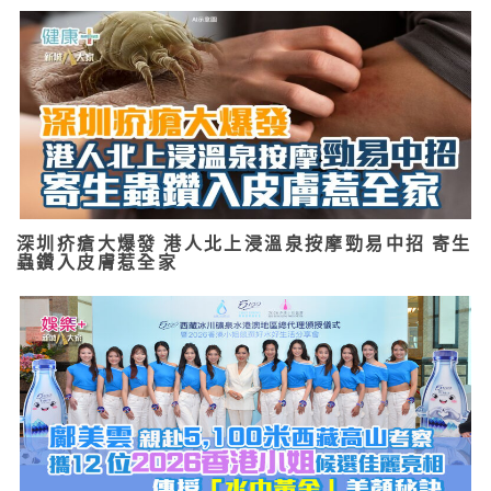
深圳疥瘡大爆發 港人北上浸溫泉按摩勁易中招 寄生
蟲鑽入皮膚惹全家