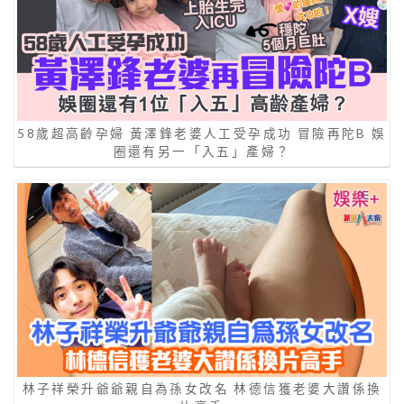
58歲超高齡孕婦 黃澤鋒老婆人工受孕成功 冒險再陀B 娛
圈還有另一「入五」產婦？
林子祥榮升爺爺親自為孫女改名 林德信獲老婆大讚係換