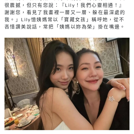
很震撼，但只有您說：『Lily！我們心靈相通！』
謝謝您，看見了我畫裡一層又一層、躲在最深處的
我。」Lily憶姨媽常以「寶藏女孩」稱呼她，從不
吝惜讚美說話，常把「姨媽以妳為榮」掛在嘴邊。