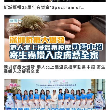
新城廣播35周年音樂會“Spectrum of…
深圳疥瘡大爆發 港人北上浸溫泉按摩勁易中招 寄生
蟲鑽入皮膚惹全家