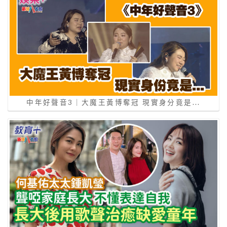
中年好聲音3｜大魔王黃博奪冠 現實身分竟是...