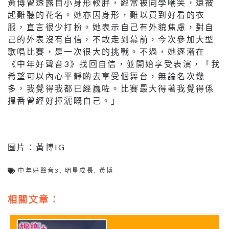
黃博曾透露自小身形較胖，經常被同學嘲笑，還被
起難聽的花名。她亦因身形，難以買到好看的衣
服，直言很少打扮。她表示自己有外貌焦慮，對自
己的外表沒有自信，不敢走到幕前，今次參加大型
歌唱比賽，是一次很大的挑戰。不過，她逐漸在
《中年好聲音3》找回自信，並開始享受表演，「我
希望可以內心平靜啲去享受個舞台，無論名次幾
多，我覺得我都已經贏咗。比賽最大得著我覺得係
搵番曾經好揮灑嘅自己。」
圖片：黃博IG
中年好聲音3
,
明星成長
,
黃博
相關文章：