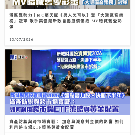
灣區聲勢力｜MC張天賦《男人怎可以》奪「大灣區音樂
榜」冠軍 歌手英健朗新歌自揭感情傷疤 MV暗藏舊愛彩
蛋
30/07/2026
資產防禦與跨市場實戰： 加息與減息對金價的影響 如何
利用跨市場ETF策略與黃金配置