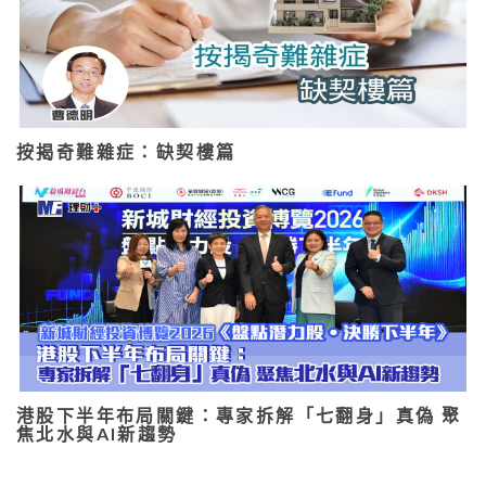
按揭奇難雜症：缺契樓篇
港股下半年布局關鍵：專家拆解「七翻身」真偽 聚
焦北水與AI新趨勢