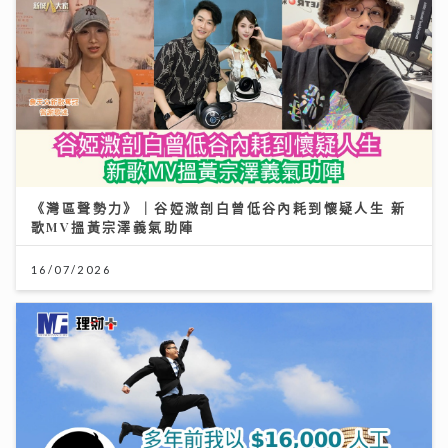
《灣區聲勢力》｜谷婭溦剖白曾低谷內耗到懷疑人生 新
歌MV搵黃宗澤義氣助陣
16/07/2026