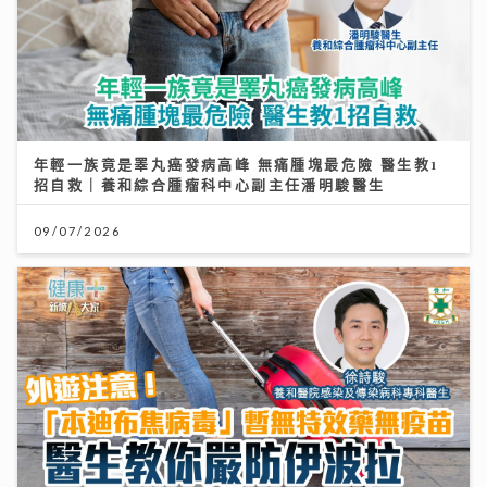
年輕一族竟是睪丸癌發病高峰 無痛腫塊最危險 醫生教1
招自救｜養和綜合腫瘤科中心副主任潘明駿醫生
09/07/2026