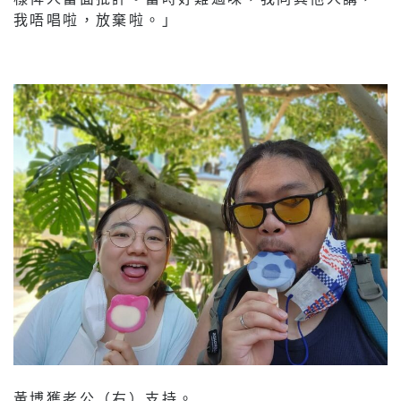
我唔唱啦，放棄啦。」
黃博獲老公（右）支持。