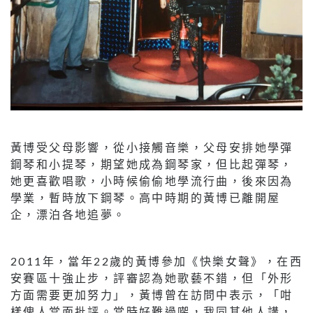
黃博受父母影響，從小接觸音樂，父母安排她學彈
鋼琴和小提琴，期望她成為鋼琴家，但比起彈琴，
她更喜歡唱歌，小時候偷偷地學流行曲，後來因為
學業，暫時放下鋼琴。高中時期的黃博已離開屋
企，漂泊各地追夢。
2011年，當年22歲的黃博參加《快樂女聲》，在西
安賽區十強止步，評審認為她歌藝不錯，但「外形
方面需要更加努力」，黃博曾在訪問中表示，「咁
樣俾人當面批評。當時好難過㗎，我同其他人講，