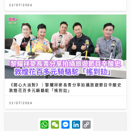
12/07/2026
《開心大派對》｜黎耀祥麥長青分享拍攝旅遊節目辛酸史
敦煌花百多元騎駱駝「搖到攰」
11/07/2026
W
W
M
L
C
h
e
e
i
o