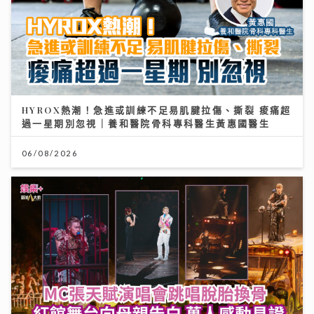
HYROX熱潮！急進或訓練不足易肌腱拉傷、撕裂 痠痛超
過一星期別忽視｜養和醫院骨科專科醫生黃惠國醫生
06/08/2026