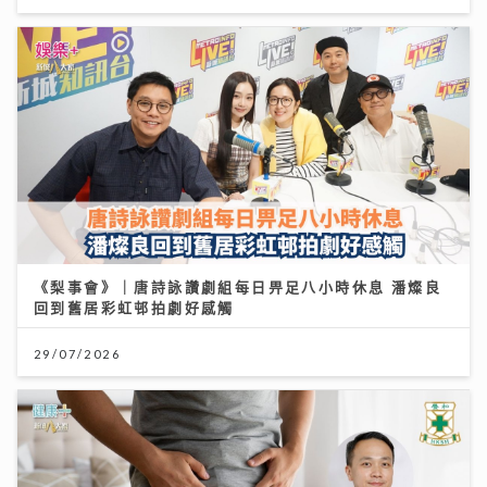
《梨事會》｜唐詩詠讚劇組每日畀足八小時休息 潘燦良
回到舊居彩虹邨拍劇好感觸
29/07/2026