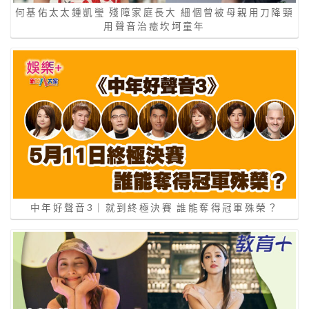
何基佑太太鍾凱瑩 殘障家庭長大 細個曾被母親用刀降頸
用聲音治癒坎坷童年
中年好聲音3｜就到終極決賽 誰能奪得冠軍殊榮？