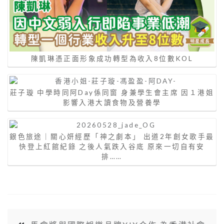
陳凱琳憑正面形象成功轉型為收入8位數KOL
莊子璇 中學時同阿Day係同窗 身兼學生會主席 因１港姐
影響入港大讀食物及營養學
銀色旅途｜關心妍經歷「神之劇本」 出道2年創女歌手最
快登上紅館紀錄 之後人氣跌入谷底 原來一切自有安
排……