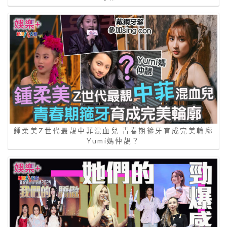
鍾柔美Z世代最靚中菲混血兒 青春期箍牙育成完美輪廓
Yumi媽仲靚？