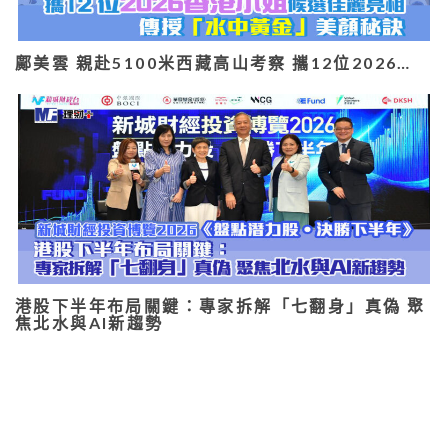
鄺美雲 親赴5100米西藏高山考察 攜12位2026…
港股下半年布局關鍵：專家拆解「七翻身」真偽 聚
焦北水與AI新趨勢