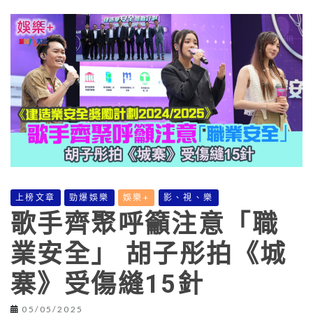
上榜文章
勁爆娛樂
娛樂+
影、視、樂
歌手齊聚呼籲注意「職
業安全」 胡子彤拍《城
寨》受傷縫15針
05/05/2025