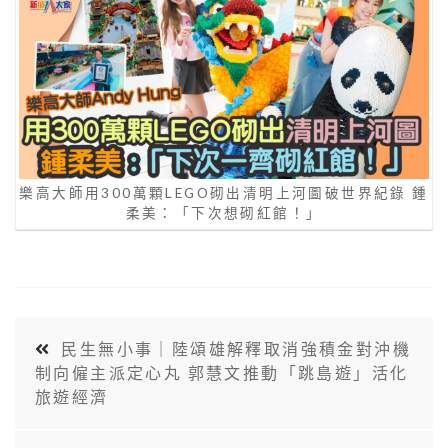
樂高大師用300萬顆LEGO砌出清明上河圖破世界紀錄 鍾
柔美：「下次想砌紅館！」
民生無小事｜陸頌雄解釋取消強積金對沖機
制向僱主派定心丸 郭慧文推動「跳島遊」活化
旅遊經濟