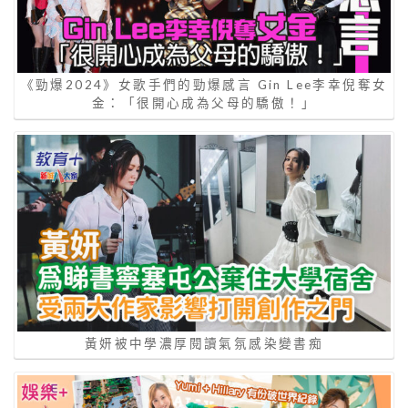
《勁爆2024》女歌手們的勁爆感言 Gin Lee李幸倪奪女
金：「很開心成為父母的驕傲！」
黃妍被中學濃厚閱讀氣氛感染變書痴