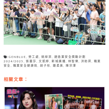
GENBLUE
,
勞工處
,
姚焯菲
,
建造業安全獎勵計劃
2024/2025
,
張蔓莎
,
文凱婷
,
新城廣播
,
林智樂
,
洪助昇
,
職業
安全
,
職業安全健康局
,
胡子彤
,
鍾柔美
,
陳宗澤
相關文章：