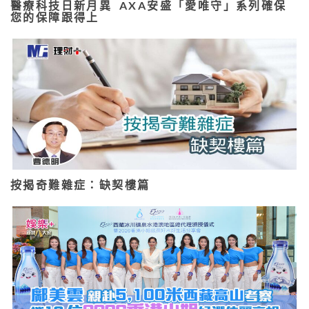
醫療科技日新月異 AXA安盛「愛唯守」系列確保
您的保障跟得上
按揭奇難雜症：缺契樓篇