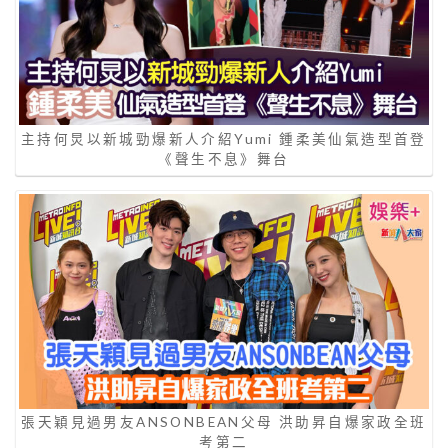
主持何炅以新城勁爆新人介紹Yumi 鍾柔美仙氣造型首登
《聲生不息》舞台
張天穎見過男友ANSONBEAN父母 洪助昇自爆家政全班
考第二