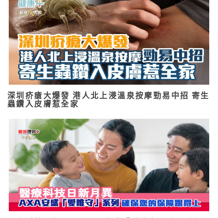
深圳疥瘡大爆發 港人北上浸溫泉按摩勁易中招 寄生
蟲鑽入皮膚惹全家