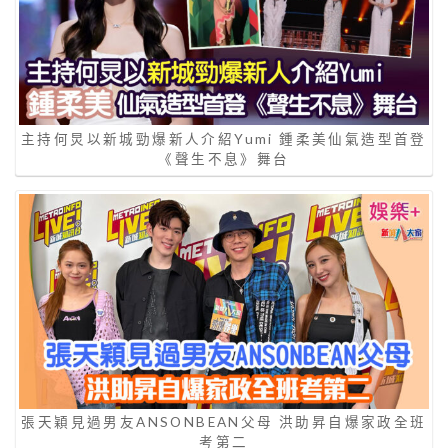
主持何炅以新城勁爆新人介紹Yumi 鍾柔美仙氣造型首登
《聲生不息》舞台
張天穎見過男友ANSONBEAN父母 洪助昇自爆家政全班
考第二