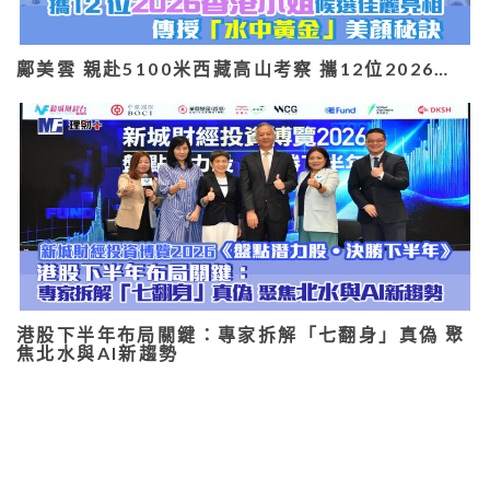
鄺美雲 親赴5100米西藏高山考察 攜12位2026…
港股下半年布局關鍵：專家拆解「七翻身」真偽 聚
焦北水與AI新趨勢