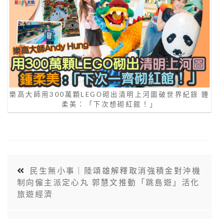
樂高大師用300萬顆LEGO砌出清明上河圖破世界紀錄 鍾
柔美：「下次想砌紅館！」
民生無小事｜陸頌雄解釋取消強積金對沖機
制向僱主派定心丸 郭慧文推動「跳島遊」活化
旅遊經濟