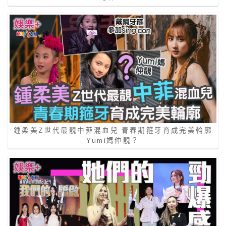
鍾柔美Z世代最靚中菲混血兒 青春期箍牙育成完美輪廓
Yumi媽仲靚？