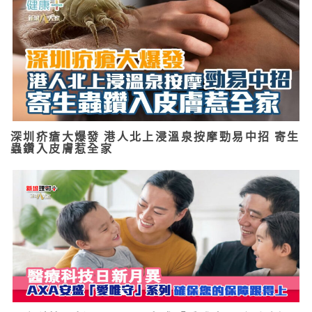
深圳疥瘡大爆發 港人北上浸溫泉按摩勁易中招 寄生
蟲鑽入皮膚惹全家