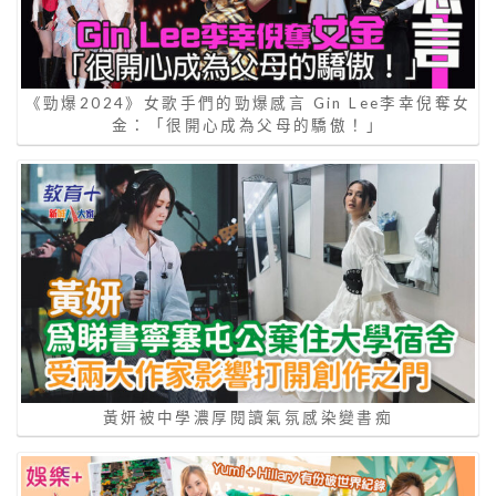
《勁爆2024》女歌手們的勁爆感言 Gin Lee李幸倪奪女
金：「很開心成為父母的驕傲！」
黃妍被中學濃厚閱讀氣氛感染變書痴