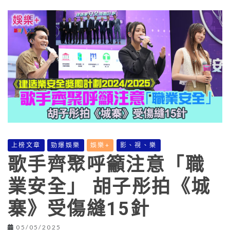
上榜文章
勁爆娛樂
娛樂+
影、視、樂
歌手齊聚呼籲注意「職
業安全」 胡子彤拍《城
寨》受傷縫15針
05/05/2025