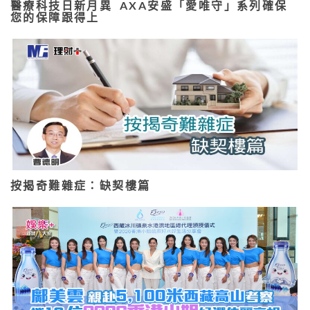
醫療科技日新月異 AXA安盛「愛唯守」系列確保
您的保障跟得上
按揭奇難雜症：缺契樓篇