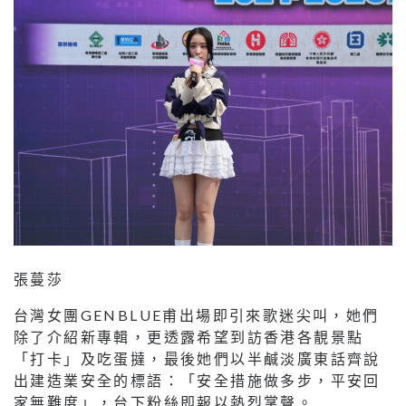
張蔓莎
台灣女團GENBLUE甫出場即引來歌迷尖叫，她們
除了介紹新專輯，更透露希望到訪香港各靚景點
「打卡」及吃蛋撻，最後她們以半鹹淡廣東話齊說
出建造業安全的標語：「安全措施做多步，平安回
家無難度」，台下粉絲即報以熱烈掌聲。