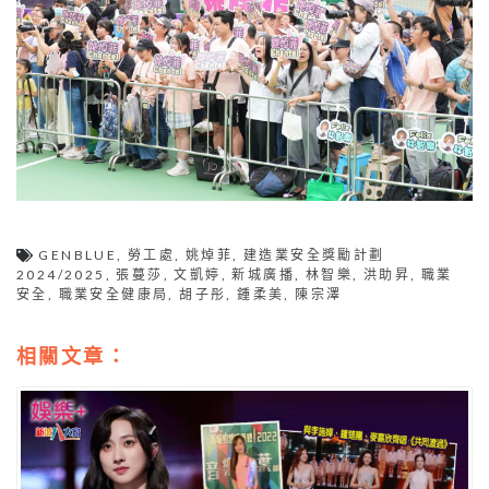
GENBLUE
,
勞工處
,
姚焯菲
,
建造業安全獎勵計劃
2024/2025
,
張蔓莎
,
文凱婷
,
新城廣播
,
林智樂
,
洪助昇
,
職業
安全
,
職業安全健康局
,
胡子彤
,
鍾柔美
,
陳宗澤
相關文章：