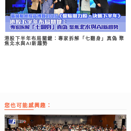
港股下半年布局關鍵：專家拆解「七翻身」真偽 聚
焦北水與AI新趨勢
您也可能感興趣：