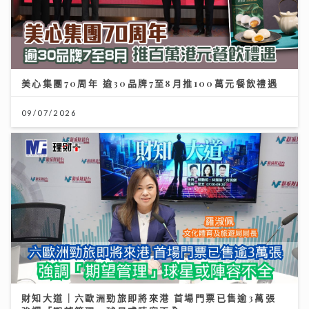
美心集團70周年 逾30品牌7至8月推100萬元餐飲禮遇
09/07/2026
財知大道｜六歐洲勁旅即將來港 首場門票已售逾3萬張