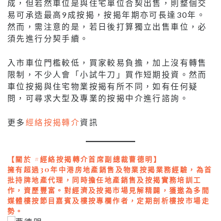
成，但若然車位是與住宅單位合契出售，則整個交
易可承造最高9成按揭，按揭年期亦可長達30年。
然而，需注意的是，若日後打算獨立出售車位，必
須先進行分契手續。
入市車位門檻較低，買家較易負擔，加上沒有轉售
限制，不少人會「小試牛刀」買作短期投資。然而
車位按揭與住宅物業按揭有所不同，如有任何疑
問，可尋求大型及專業的按揭中介進行諮詢。
更多
經絡按揭轉介
資訊
【關於 #經絡按揭轉介首席副總裁曹德明】
擁有超過30年中港房地產銷售及物業按揭業務經驗，為首
批持牌地產代理，同時擔任地產銷售及按揭實務培訓工
作，資歷豐富。對經濟及按揭市場見解精闢，獲邀為多間
媒體樓按節目嘉賓及樓按專欄作者，定期剖析樓按市場走
勢。