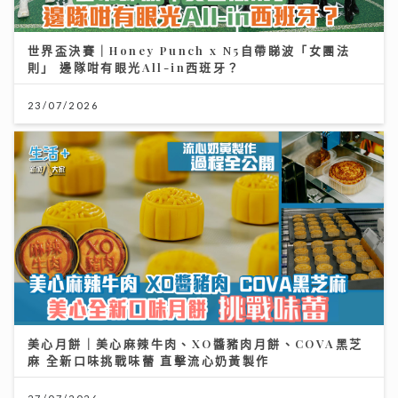
世界盃決賽｜Honey Punch x N5自帶睇波「女團法
則」 邊隊咁有眼光All-in西班牙？
23/07/2026
美心月餅｜美心麻辣牛肉、XO醬豬肉月餅、COVA黑芝
麻 全新口味挑戰味蕾 直擊流心奶黃製作