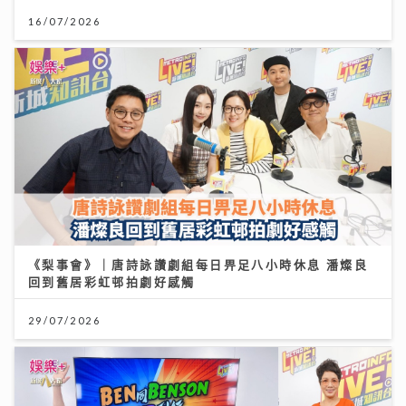
16/07/2026
《梨事會》｜唐詩詠讚劇組每日畀足八小時休息 潘燦良
回到舊居彩虹邨拍劇好感觸
29/07/2026