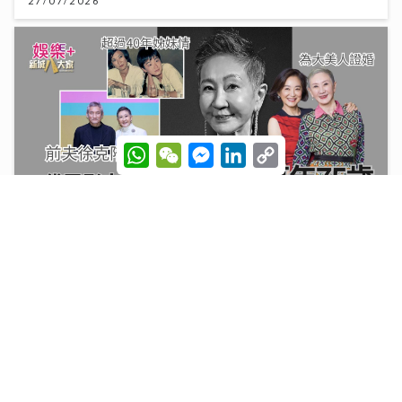
27/07/2026
W
W
M
L
C
h
e
e
i
o
a
C
s
n
p
t
h
s
k
y
s
a
e
e
L
A
t
n
d
i
p
g
I
n
一代電影人施南生病逝享年75歲 前夫徐克陪到最後
p
e
n
k
林青霞痛別半生閨蜜：不捨還是得放手
r
14/07/2026