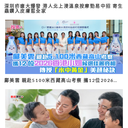
深圳疥瘡大爆發 港人北上浸溫泉按摩勁易中招 寄生
蟲鑽入皮膚惹全家
鄺美雲 親赴5100米西藏高山考察 攜12位2026…