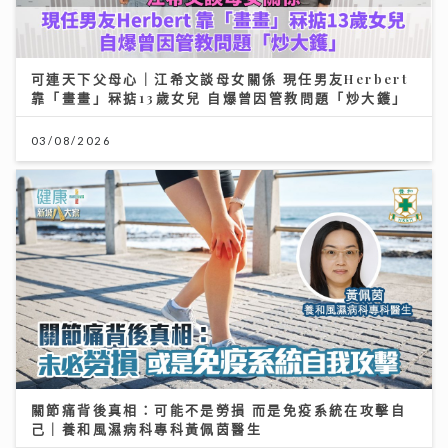
可連天下父母心｜江希文談母女關係 現任男友Herbert
靠「畫畫」冧掂13歲女兒 自爆曾因管教問題「炒大鑊」
03/08/2026
關節痛背後真相：可能不是勞損 而是免疫系統在攻擊自
己｜養和風濕病科專科黃佩茵醫生