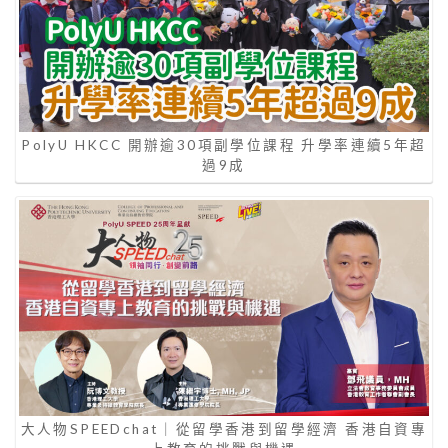
PolyU HKCC 開辦逾30項副學位課程 升學率連續5年超
過9成
大人物SPEEDchat｜從留學香港到留學經濟 香港自資專