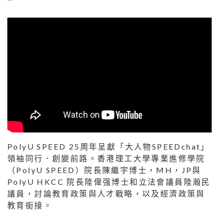
PolyU SPEED 25周年呈獻「大人物SPEEDchat」
領袖同行．創變前路。香港理工大學專業進修學院
（PolyU SPEED）院長陳繼宇博士，MH，JP與
PolyU HKCC 院長陸偉强博士和立法會議員陸瀚民
議員，討論教育政策與人才戰略，以及經濟政策與
教育銜接。