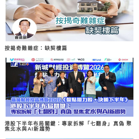
按揭奇難雜症：缺契樓篇
港股下半年布局關鍵：專家拆解「七翻身」真偽 聚
焦北水與AI新趨勢