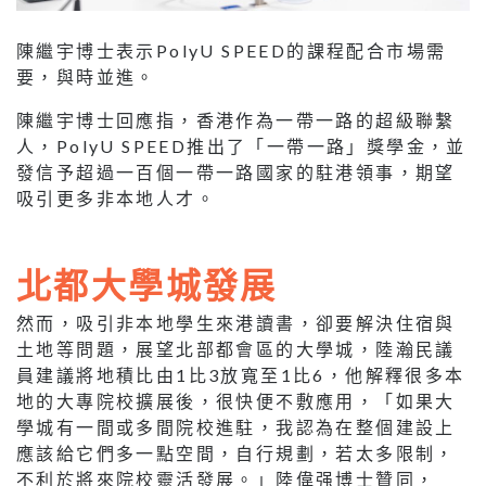
陳繼宇博士表示PolyU SPEED的課程配合市場需
要，與時並進。
陳繼宇博士回應指，香港作為一帶一路的超級聯繫
人，PolyU SPEED推出了「一帶一路」獎學金，並
發信予超過一百個一帶一路國家的駐港領事，期望
吸引更多非本地人才。
北都大學城發展
然而，吸引非本地學生來港讀書，卻要解決住宿與
土地等問題，展望北部都會區的大學城，陸瀚民議
員建議將地積比由1比3放寬至1比6，他解釋很多本
地的大專院校擴展後，很快便不敷應用，「如果大
學城有一間或多間院校進駐，我認為在整個建設上
應該給它們多一點空間，自行規劃，若太多限制，
不利於將來院校靈活發展。」陸偉强博士贊同，