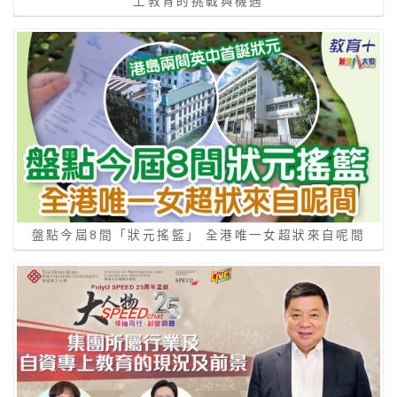
上教育的挑戰與機遇
盤點今屆8間「狀元搖籃」 全港唯一女超狀來自呢間