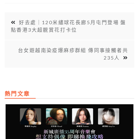
好去處｜120米繡球花長廊5月屯門登場 盤
點香港3大超靚賞花打卡位
台女遊越南染疫爆麻疹群組 傳同事接觸者共
235人
熱門文章