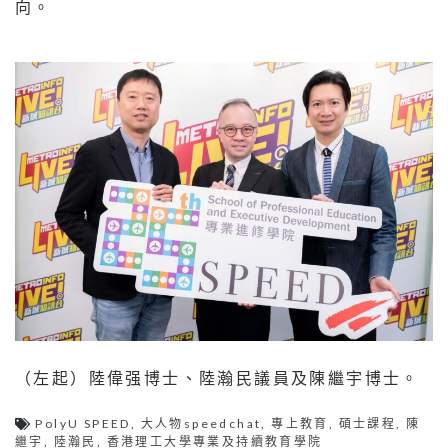
向。
（左起）陸偉强博士、陸瀚民議員及陳繼宇博士。
PolyU SPEED
,
大人物speedchat
,
專上教育
,
碩士課程
,
陳
繼宇
,
陸瀚民
,
香港理工大學專業及持續教育學院