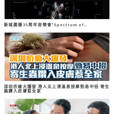
新城廣播35周年音樂會“Spectrum of…
深圳疥瘡大爆發 港人北上浸溫泉按摩勁易中招 寄生
蟲鑽入皮膚惹全家