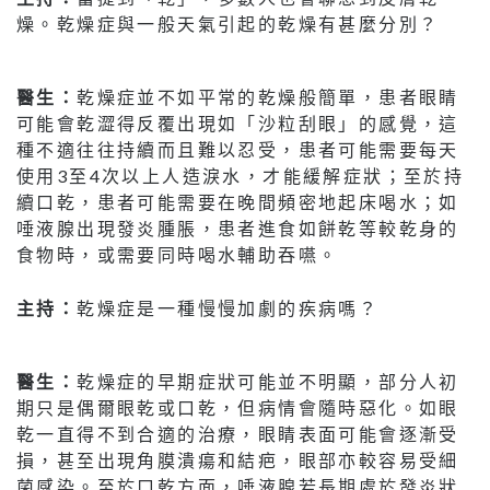
燥。乾燥症與一般天氣引起的乾燥有甚麼分別？
醫生：
乾燥症並不如平常的乾燥般簡單，患者眼睛
可能會乾澀得反覆出現如「沙粒刮眼」的感覺，這
種不適往往持續而且難以忍受，患者可能需要每天
使用3至4次以上人造淚水，才能緩解症狀；至於持
續口乾，患者可能需要在晚間頻密地起床喝水；如
唾液腺出現發炎腫脹，患者進食如餅乾等較乾身的
食物時，或需要同時喝水輔助吞嚥。
主持：
乾燥症是一種慢慢加劇的疾病嗎？
醫生：
乾燥症的早期症狀可能並不明顯，部分人初
期只是偶爾眼乾或口乾，但病情會隨時惡化。如眼
乾一直得不到合適的治療，眼睛表面可能會逐漸受
損，甚至出現角膜潰瘍和結疤，眼部亦較容易受細
菌感染。至於口乾方面，唾液腺若長期處於發炎狀