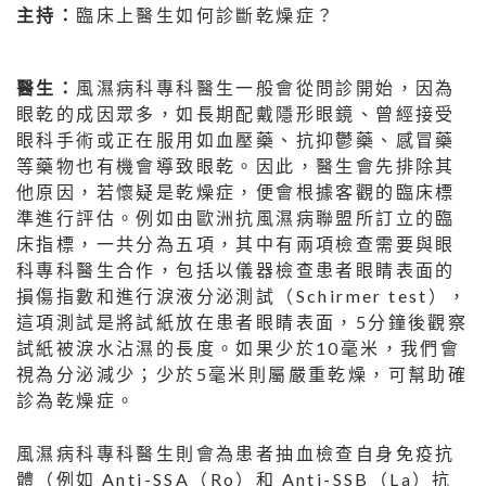
主持：
臨床上醫生如何診斷乾燥症？
醫生：
風濕病科專科醫生一般會從問診開始，因為
眼乾的成因眾多，如長期配戴隱形眼鏡、曾經接受
眼科手術或正在服用如血壓藥、抗抑鬱藥、感冒藥
等藥物也有機會導致眼乾。因此，醫生會先排除其
他原因，若懷疑是乾燥症，便會根據客觀的臨床標
準進行評估。例如由歐洲抗風濕病聯盟所訂立的臨
床指標，一共分為五項，其中有兩項檢查需要與眼
科專科醫生合作，包括以儀器檢查患者眼睛表面的
損傷指數和進行淚液分泌測試（Schirmer test），
這項測試是將試紙放在患者眼睛表面，5分鐘後觀察
試紙被淚水沾濕的長度。如果少於10毫米，我們會
視為分泌減少；少於5毫米則屬嚴重乾燥，可幫助確
診為乾燥症。
風濕病科專科醫生則會為患者抽血檢查自身免疫抗
體（例如 Anti-SSA（Ro）和 Anti-SSB（La）抗