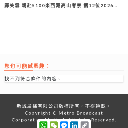
鄺美雲 親赴5100米西藏高山考察 攜12位2026…
您也可能感興趣：
找不到符合條件的內容。
新城廣播有限公司版權所有，不得轉載。
Copyright © Metro Broadcast
Corporation Limited. All right Reserved.
W
W
M
L
C