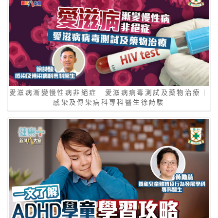
愛滋病漸變慢性病非絕症 愛滋病病毒測試及藥物治療｜
感染及傳染病科專科醫生徐詩駿