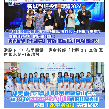
港股下半年布局關鍵：專家拆解「七翻身」真偽 聚
焦北水與AI新趨勢