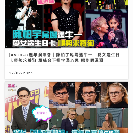
Jason20週年演唱會｜陳柏宇尾場遇牛一 愛女送生日
卡順勢求養狗 粉絲台下排字滿心思 唱到眼濕濕
22/07/2026