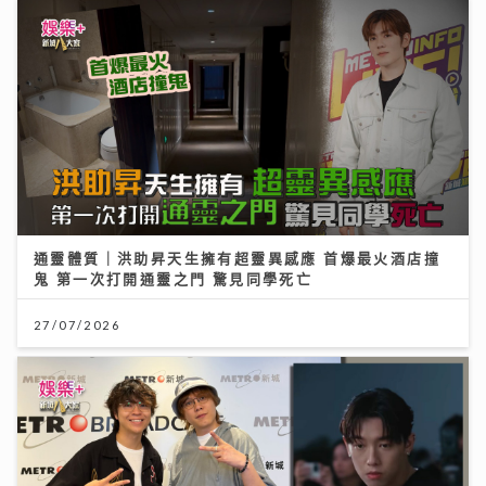
通靈體質｜洪助昇天生擁有超靈異感應 首爆最火酒店撞
鬼 第一次打開通靈之門 驚見同學死亡
27/07/2026