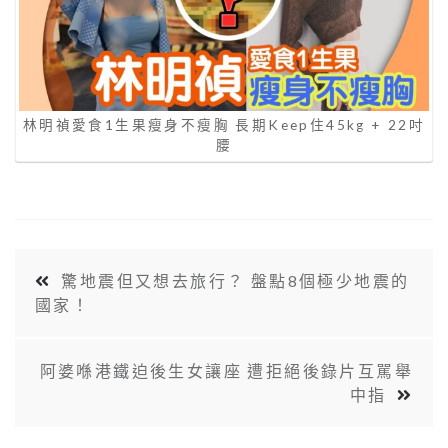
林明禎愛食1生果瘦身不瘦胸 長期Keep住45kg + 22吋
腰
驚地震但又想去旅行？ 盤點8個極少地震的
國家！
阿婆喺港鐵迫後生女讓座 遭拒絕後錄片互駡舉
中指