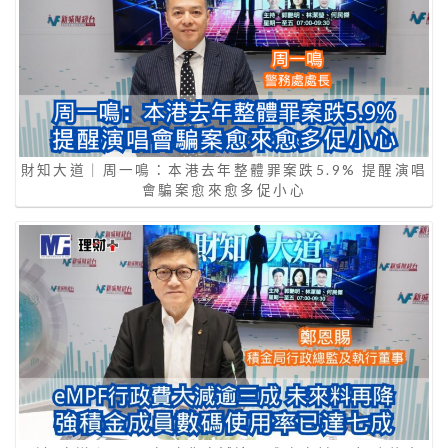
財知大道｜周一鳴：本港去年整體罪案跌5.9% 提醒演唱
會騙案愈來愈多促小心