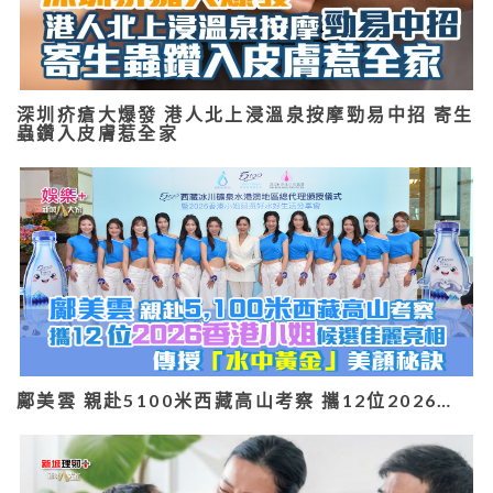
深圳疥瘡大爆發 港人北上浸溫泉按摩勁易中招 寄生
蟲鑽入皮膚惹全家
鄺美雲 親赴5100米西藏高山考察 攜12位2026…