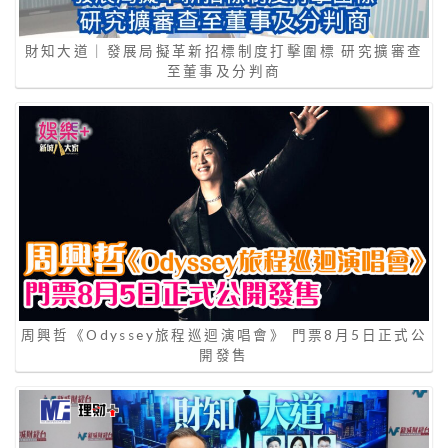
財知大道｜發展局擬革新招標制度打擊圍標 研究擴審查
至董事及分判商
周興哲《Odyssey旅程巡迴演唱會》 門票8月5日正式公
開發售