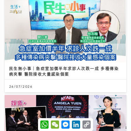
民生無小事｜急症室加價半年求診人次跌一成 多種傳染
病夾擊 醫院接收大量感染個案
26/07/2026
W
W
M
L
C
h
e
e
i
o