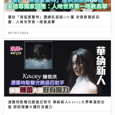
獲封「港版夏蘭特」遭網民惡搞GIF圖 安德尊獨家回
應：人哋世界第一唔敢高攀
09/07/2026
憑獨特歌聲完勝過百對手 華納新人Kacey大學畢業即出
道 師姐陳蕾大讚好有魔力