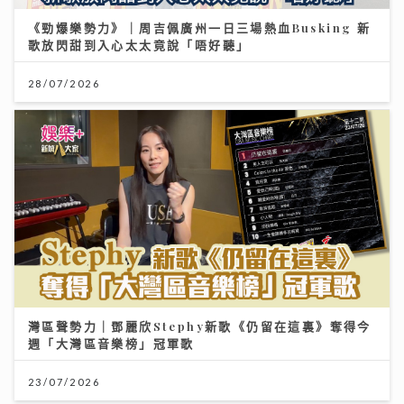
《勁爆樂勢力》｜周吉佩廣州一日三場熱血Busking 新
歌放閃甜到入心太太竟說「唔好聽」
28/07/2026
灣區聲勢力｜鄧麗欣Stephy新歌《仍留在這裏》奪得今
週「大灣區音樂榜」冠軍歌
23/07/2026