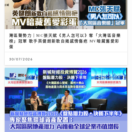
灣區聲勢力｜MC張天賦《男人怎可以》奪「大灣區音樂
榜」冠軍 歌手英健朗新歌自揭感情傷疤 MV暗藏舊愛彩
蛋
30/07/2026