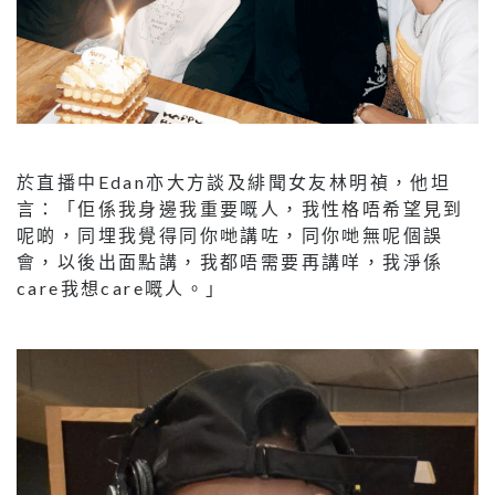
於直播中Edan亦大方談及緋聞女友林明禎，他坦
言：「佢係我身邊我重要嘅人，我性格唔希望見到
呢啲，同埋我覺得同你哋講咗，同你哋無呢個誤
會，以後出面點講，我都唔需要再講咩，我淨係
care我想care嘅人。」