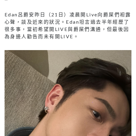
Edan呂爵安昨日（21日）凌晨開Live向爵屎們袒露
心聲，談及近來的狀況。Edan坦言過去半年經歷了
很多事，當初希望開LIVE與爵屎們溝通，但最後因
為身邊人勸告而未有開LIVE。