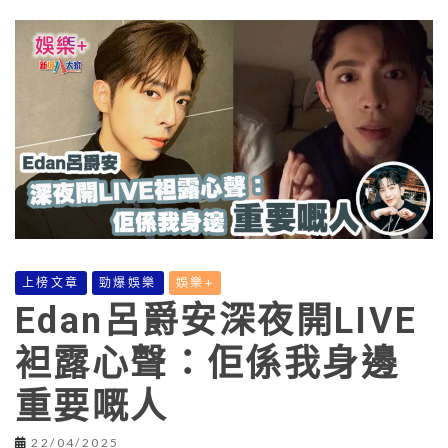
上榜文章
勁爆娛樂
娛樂+
Edan呂爵安深夜開LIVE
袒露心聲：佢係我身邊
重要嘅人
22/04/2025