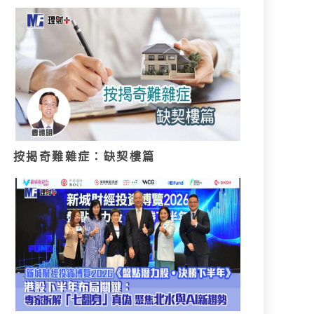
按揭奇難雜症：缺契樓篇