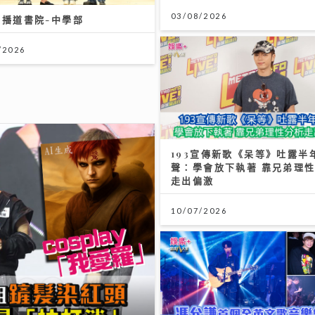
03/08/2026
盃決賽｜《聲秀》冠亞季軍人馬
波 馮熙燮 柯雨霏 胡子貝 邊
西班牙鐵粉？
/2026
193宣傳新歌《呆等》吐露半
聲：學會放下執著 靠兄弟理
走出偏激
10/07/2026