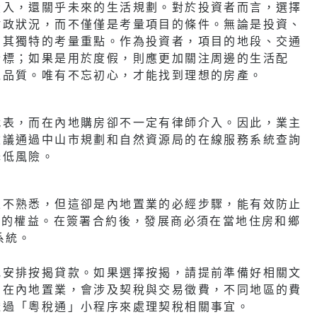
投入，還關乎未來的生活規劃。對於投資者而言，選擇
財政狀況，而不僅僅是考量項目的條件。無論是投資、
有其獨特的考量重點。作為投資者，項目的地段、交通
指標；如果是用於度假，則應更加關注周邊的生活配
境品質。唯有不忘初心，才能找到理想的房產。
代表，而在內地購房卻不一定有律師介入。因此，業主
建議通過中山市規劃和自然資源局的在線服務系統查詢
降低風險。
並不熟悉，但這卻是內地置業的必經步驟，能有效防止
者的權益。在簽署合約後，發展商必須在當地住房和鄉
系統。
或安排按揭貸款。如果選擇按揭，請提前準備好相關文
。在內地置業，會涉及契稅與交易徵費，不同地區的費
透過「粵稅通」小程序來處理契稅相關事宜。