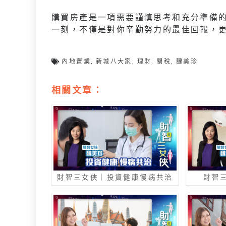
購買房產是一項需要謹慎思考和充分準備
一刻，不僅是對你辛勤努力的最佳回報，
內地置業
,
新城八大家
,
理財
,
關稅
,
魏美珍
相關文章：
財智三女俠｜投資健康慢病共治
財智