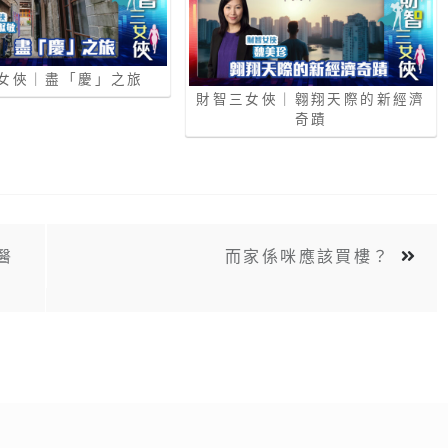
女俠｜盡「慶」之旅
財智三女俠｜翱翔天際的新經濟
奇蹟
醫
而家係咪應該買樓？