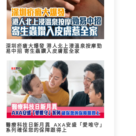
深圳疥瘡大爆發 港人北上浸溫泉按摩勁
易中招 寄生蟲鑽入皮膚惹全家
醫療科技日新月異 AXA安盛「愛唯守」
系列確保您的保障跟得上