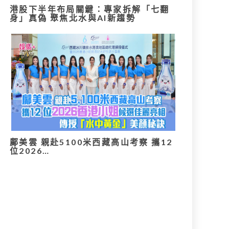
港股下半年布局關鍵：專家拆解「七翻
身」真偽 聚焦北水與AI新趨勢
鄺美雲 親赴5100米西藏高山考察 攜12
位2026…