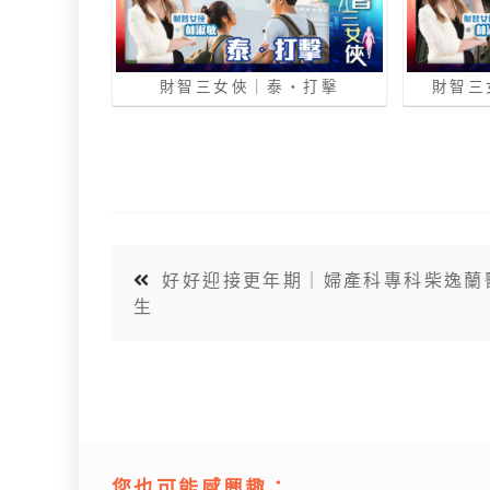
財智三女俠｜泰‧打擊
財智三
好好迎接更年期｜婦產科專科柴逸蘭
生
您也可能感興趣：