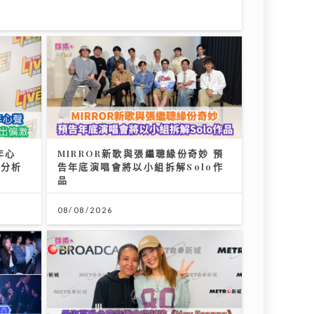
年心
MIRROR新歌與張繼聰緣份奇妙 預
性分析
告年底演唱會將以小組拆解Solo作
品
08/08/2026