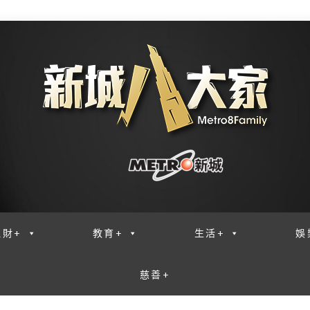
理財+
教育+
生活+
娛
慈善+