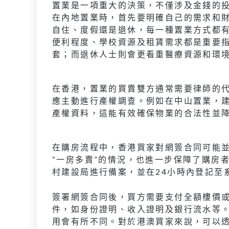
置業是一項重大的決策，不僅涉及金錢的
在內地置業時，首先要明確自己的需求和
自住、度假還是退休，每一種置業方式都
便利程度、學校資源及租賃需求都是重要
套；而退休人士則會更看重醫療資源和環
在香港，置業的買賣雙方通常需要律師的
應主動進行產權調查。例如在中山置業，
產權資料，這能有效確保物業的合法性並
在購房流程中，香港買家對網簽合同可能
“一房多賣”的情況，也進一步保障了購房
村建設局進行備案，並在24小時內登記至
簽署網簽合同後，買方需要支付全額樓價
件，如身份證明、收入證明及銀行流水等
用會有所不同。對於港澳買家來說，可以