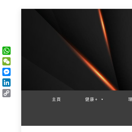
W
一網睇盡 八家大成
h
W
a
e
M
t
C
e
L
s
h
s
i
主頁
健康+
A
C
a
s
n
p
o
t
e
k
p
p
n
e
y
g
d