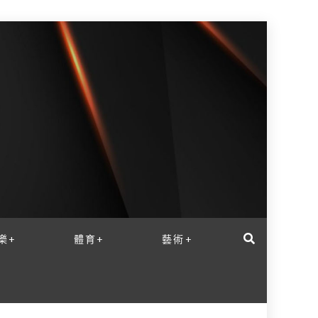
樂+
體育+
藝術+