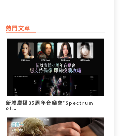
熱門文章
新城廣播35周年音樂會“Spectrum
of…