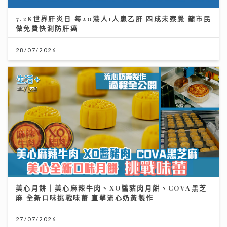
7.28世界肝炎日 每20港人1人患乙肝 四成未察覺 籲市民
做免費快測防肝癌
28/07/2026
美心月餅｜美心麻辣牛肉、XO醬豬肉月餅、COVA黑芝
麻 全新口味挑戰味蕾 直擊流心奶黃製作
27/07/2026