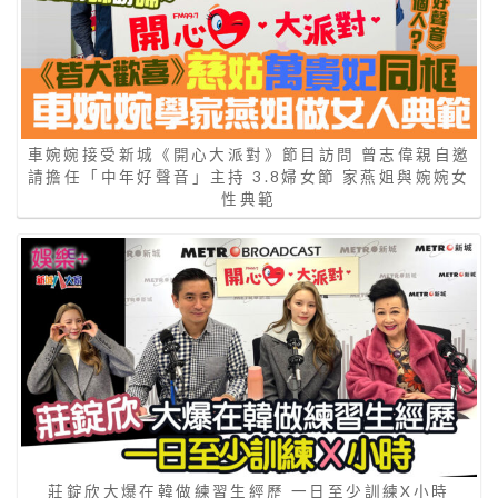
車婉婉接受新城《開心大派對》節目訪問 曾志偉親自邀
請擔任「中年好聲音」主持 3.8婦女節 家燕姐與婉婉女
性典範
莊錠欣大爆在韓做練習生經歷 一日至少訓練X小時