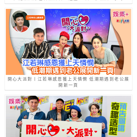
開心大派對丨江若琳感恩獲上天憐憫 低潮期遇到老公展
開新一頁