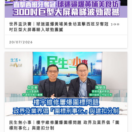
世界盃決賽｜球迷逼爆黃埔美食坊直擊西班牙奪冠 300
吋巨型大屏幕睇入球勁震撼
20/07/2026
民生無小事｜樓宇維修屢爆圍標問題 政界及業界倡「圍
標刑事化」與建扣分制