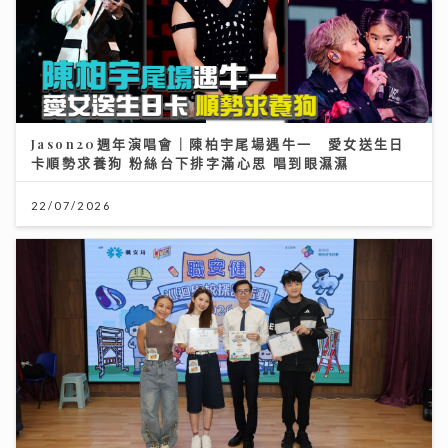
Jason20週年演唱會｜陳柏宇尾場遇牛一 愛女送生日
卡順勢求養狗 粉絲台下排字滿心思 唱到眼濕濕
22/07/2026