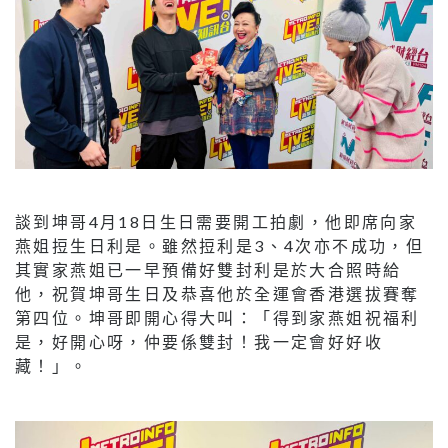
談到坤哥4月18日生日需要開工拍劇，他即席向家
燕姐𢭃生日利是。雖然𢭃利是3、4次亦不成功，但
其實家燕姐已一早預備好雙封利是於大合照時給
他，祝賀坤哥生日及恭喜他於全運會香港選拔賽奪
第四位。坤哥即開心得大叫：「得到家燕姐祝福利
是，好開心呀，仲要係雙封！我一定會好好收
藏！」。