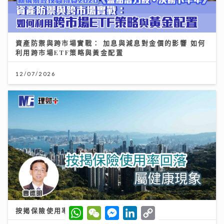
資產防禦與跨市場實戰： 加息與減息對金價的影響 如何
利用跨市場ETF策略與黃金配置
12/07/2026
W
W
M
L
C
按揭保險使用率回落屬健康現象
h
e
e
i
o