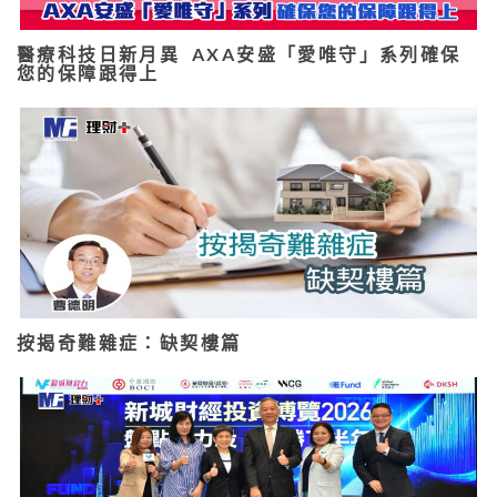
醫療科技日新月異 AXA安盛「愛唯守」系列確保
您的保障跟得上
按揭奇難雜症：缺契樓篇