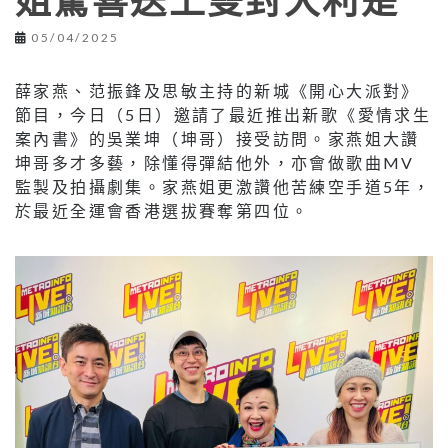
姐驚喜送上雙封大利是
05/04/2025
薛家燕、范振鋒及思敏主持的新城《開心大派對》
節目，今日（5日）邀請了最近推出新歌《愛情求生
案內書》的吳業坤（坤哥）接受訪問。家燕姐大讚
坤哥多才多藝，除懂得彈結他外，亦會做歌曲MV
監製及拍攝劇集。家燕姐更激讚他苦練空手道5年，
於最近全運會香港選拔賽奪第四位。