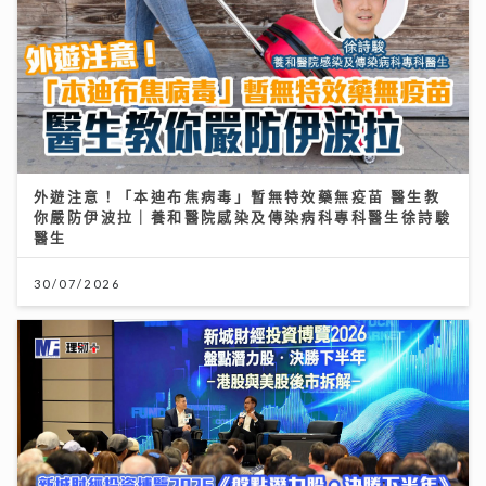
外遊注意！「本迪布焦病毒」暫無特效藥無疫苗 醫生教
你嚴防伊波拉｜養和醫院感染及傳染病科專科醫生徐詩駿
醫生
30/07/2026