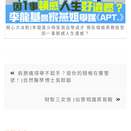
開心大派對|李龍基少時家貧自學成才 預告個唱奇趣造型
因一事頓感人生遺憾？
肩膀痛得舉不起手？是你的頸椎在響警
號！|自然醫學博士吳錞銦
財智三女俠 |似曾相識貿易戰