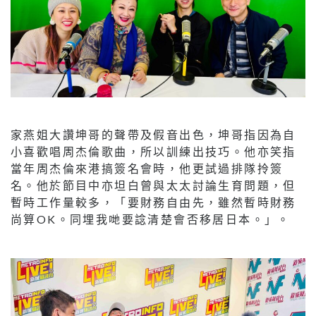
家燕姐大讚坤哥的聲帶及假音出色，坤哥指因為自
小喜歡唱周杰倫歌曲，所以訓練出技巧。他亦笑指
當年周杰倫來港搞簽名會時，他更試過排隊拎簽
名。他於節目中亦坦白曾與太太討論生育問題，但
暫時工作量較多，「要財務自由先，雖然暫時財務
尚算OK。同埋我哋要諗清楚會否移居日本。」。