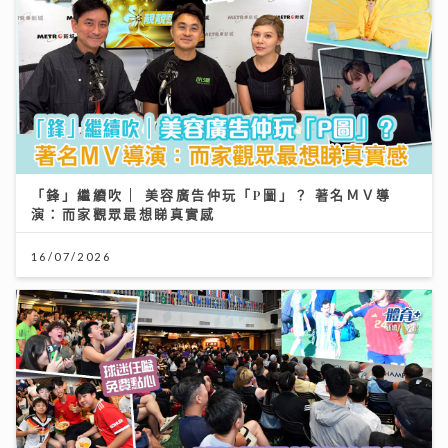
「鋒」繼續吹 | 美容廣告仲玩「P圖」？ 著名ＭＶ導
演：而家觀眾最想睇真實感
16/07/2026