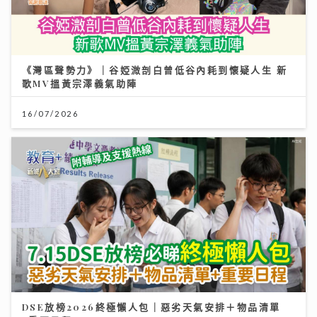
《灣區聲勢力》｜谷婭溦剖白曾低谷內耗到懷疑人生 新
歌MV搵黃宗澤義氣助陣
16/07/2026
DSE放榜2026終極懶人包｜惡劣天氣安排＋物品清單