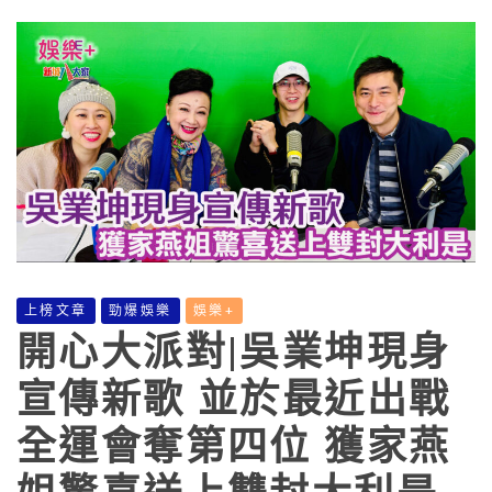
上榜文章
勁爆娛樂
娛樂+
開心大派對|吳業坤現身
宣傳新歌 並於最近出戰
全運會奪第四位 獲家燕