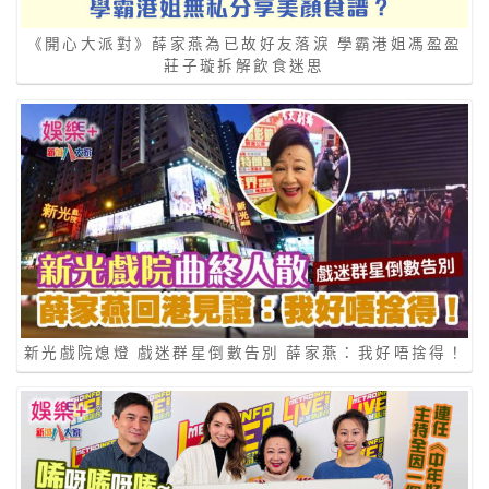
《開心大派對》薛家燕為已故好友落淚 學霸港姐馮盈盈
莊子璇拆解飲食迷思
新光戲院熄燈 戲迷群星倒數告別 薛家燕：我好唔捨得！