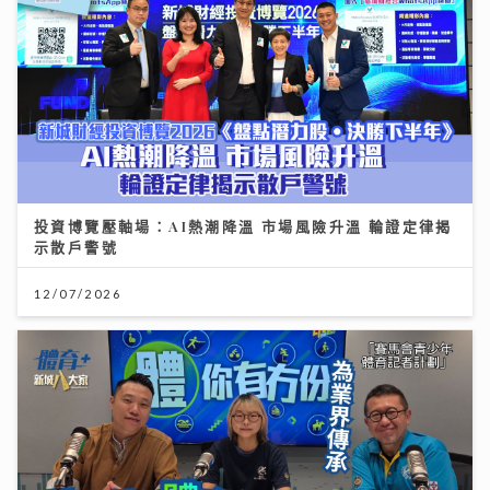
投資博覽壓軸場：AI熱潮降溫 市場風險升溫 輪證定律揭
示散戶警號
12/07/2026