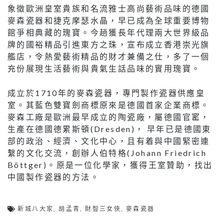
象徵歐洲皇室貴族和名流雅士高尚藝術品味的德國
麥森瓷器和捷克摩瑟水晶，早已成為全球重要博物
館爭相典藏的瑰寶。今趟獲長年代理兩大世界級品
牌的國裕精品引進東方之珠，宣布成立香港崇光旗
艦店，令熱愛藝術精品的財才兼備之仕，多了一個
充份展現生活藝術與貴氣生話品味的實用瑰寶。
成立於1710年的麥森瓷器，專門製作瓷器供應皇
室。其藍色雙寶劍商標原來是德國首家企業商標。
麥森工廠是歐洲最早成立的陶瓷廠，屬德國官窰，
生產在德國德累斯頓(Dresden)， 早年已是德國東
部的政治、經濟、文化中心，且有着與中國緊密連
繫的文化交流，創辦人伯特格(Johann Friedrich
Böttger)。原是一位化學家，獲得王室贊助，找出
中國製作瓷器的方法。
新城八大家
,
胡孟青
,
財智三女俠
,
麥森瓷器