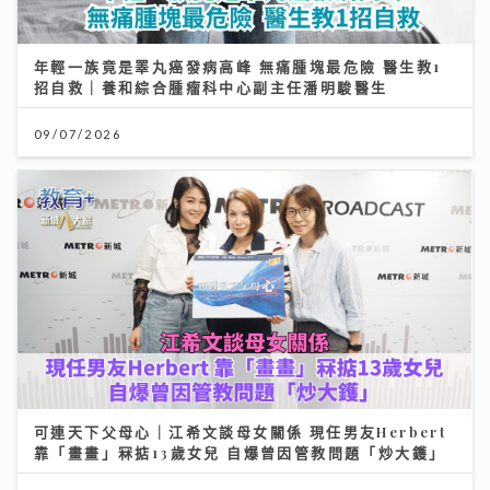
年輕一族竟是睪丸癌發病高峰 無痛腫塊最危險 醫生教1
招自救｜養和綜合腫瘤科中心副主任潘明駿醫生
09/07/2026
可連天下父母心｜江希文談母女關係 現任男友Herbert
靠「畫畫」冧掂13歲女兒 自爆曾因管教問題「炒大鑊」