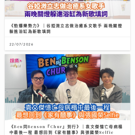
《勁爆樂勢力》｜谷婭溦立志做治癒系女歌手 兩晚關燈
躲進浴缸為新歌填詞
22/07/2026
《Ben同Benson『Chur』到行》｜袁文傑憶亡母病榻
中最後一程 最想回到《家有囍事》與張國榮Selfie