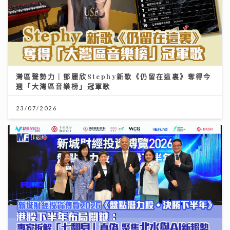
灣區聲勢力｜鄧麗欣Stephy新歌《仍留在這裏》奪得今
週「大灣區音樂榜」冠軍歌
23/07/2026