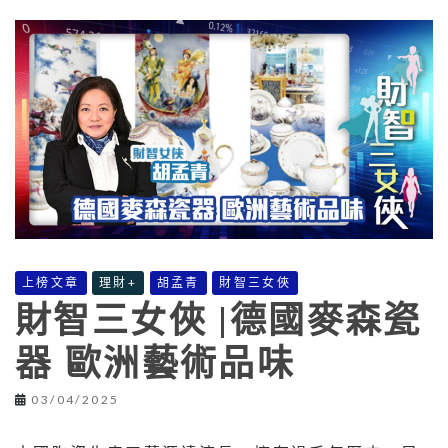
上榜文章
理財+
胡孟青
財智三女俠
財智三女俠 |德國麥森瓷
器 歐洲藝術品味
03/04/2025