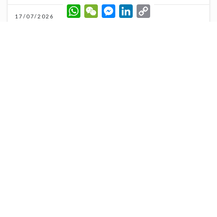
W
W
M
L
C
h
e
e
i
o
17/07/2026
a
C
s
n
p
t
h
s
k
y
s
a
e
e
L
A
t
n
d
i
p
g
I
n
p
e
n
k
r
《新城財經投資博覽2026》盛況空前 多位星級專家真
知灼見 分享致勝關鍵
11/07/2026