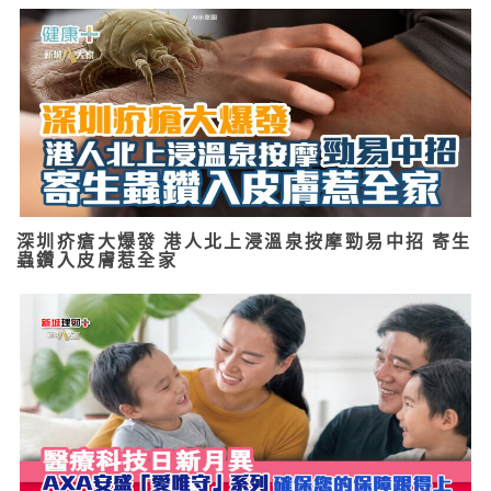
深圳疥瘡大爆發 港人北上浸溫泉按摩勁易中招 寄生
蟲鑽入皮膚惹全家