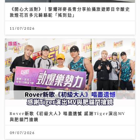
《開心大派對》｜黎耀祥麥長青分享拍攝旅遊節目辛酸史
敦煌花百多元騎駱駝「搖到攰」
11/07/2026
Rover新歌《初級大人》唱盡遺憾 感謝Tiger演出MV
與肥貓鬥搶鏡
09/07/2026