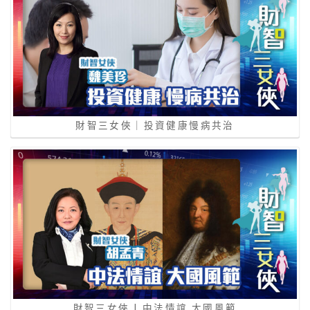
財智三女俠｜投資健康慢病共治
財智三女俠 | 中法情誼 大國風範