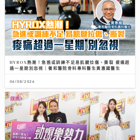
HYROX熱潮！急進或訓練不足易肌腱拉傷、撕裂 痠痛超
過一星期別忽視｜養和醫院骨科專科醫生黃惠國醫生
06/08/2026