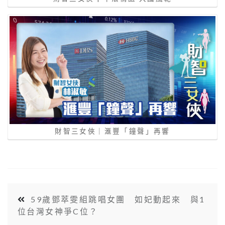
財智三女俠｜滙豐「鐘聲」再響
59歲鄧萃雯組跳唱女團 如妃動起來 與1
位台灣女神爭C位？