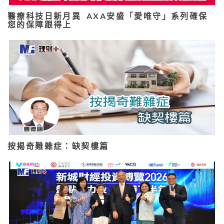
醫療科技日新月異 AXA安盛「愛唯守」系列確保
您的保障跟得上
按揭奇難雜症：缺契樓篇