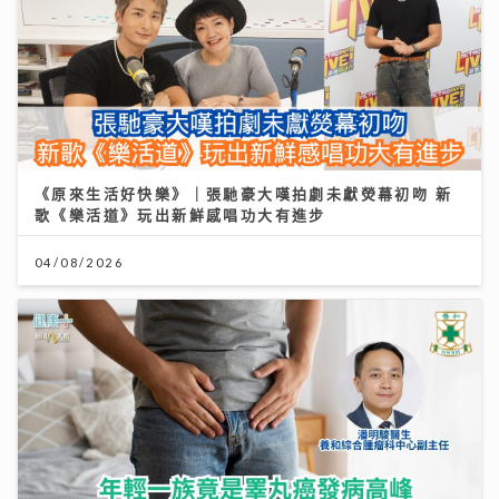
《原來生活好快樂》｜張馳豪大嘆拍劇未獻熒幕初吻 新
歌《樂活道》玩出新鮮感唱功大有進步
04/08/2026