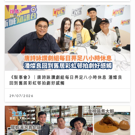
《梨事會》｜唐詩詠讚劇組每日畀足八小時休息 潘燦良
回到舊居彩虹邨拍劇好感觸
29/07/2026