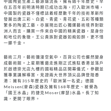
中國陶瓷生產工藝源遠流長，擁有過千年歷史。早
在五百年前明清時期已成功出海，打入歐洲市場，
中國製的瓷器不僅標誌着經歷數千年的技術革新所
發展出唐三彩、白瓷、青瓷、青花瓷、五彩等種類
繁多的陶瓷工藝，亦展現出匠心獨運藝術境界對歐
洲人而言，購買一件來自中國的精美瓷器，是身份
和地位的象徵，王公貴族對瓷器如痴如醉，更不惜
一擲千金。
藝術三月，藝術彌漫空氣中，百貨公司也儼然變身
成藝術館。上星期獲邀走進剛正式進駐香港並落戶
於啟德崇光店九樓的國裕精品店開幕儀式，參觀並
獲專業講解導賞，見證兩大世界頂尖品牌登陸香
港：擁有315年歷史的「歐洲第一名瓷」德國
Meissen(麥森)瓷器及擁有168年歷史、被譽為
「國王水晶」的捷克Moser(摩瑟)水晶。長了知
識，更開了眼界。