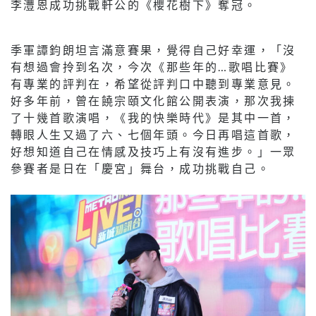
李灃恩成功挑戰軒公的《櫻花樹下》奪冠。
季軍譚鈞朗坦言滿意賽果，覺得自己好幸運，「沒
有想過會拎到名次，今次《那些年的…歌唱比賽》
有專業的評判在，希望從評判口中聽到專業意見。
好多年前，曾在饒宗頤文化館公開表演，那次我揀
了十幾首歌演唱，《我的快樂時代》是其中一首，
轉眼人生又過了六、七個年頭。今日再唱這首歌，
好想知道自己在情感及技巧上有沒有進步。」一眾
參賽者是日在「慶宮」舞台，成功挑戰自己。