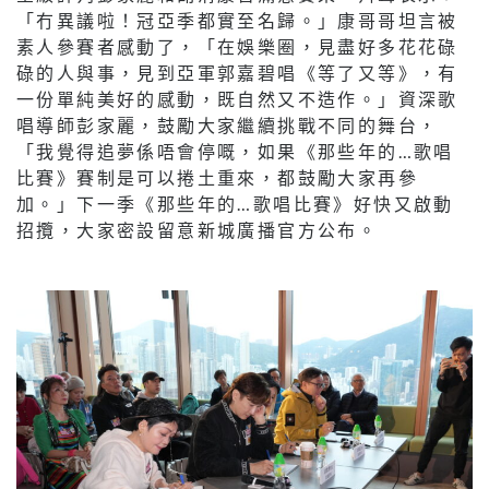
「冇異議啦！冠亞季都實至名歸。」康哥哥坦言被
素人參賽者感動了，「在娛樂圈，見盡好多花花碌
碌的人與事，見到亞軍郭嘉碧唱《等了又等》，有
一份單純美好的感動，既自然又不造作。」資深歌
唱導師彭家麗，鼓勵大家繼續挑戰不同的舞台，
「我覺得追夢係唔會停嘅，如果《那些年的…歌唱
比賽》賽制是可以捲土重來，都鼓勵大家再參
加。」下一季《那些年的…歌唱比賽》好快又啟動
招攬，大家密設留意新城廣播官方公布。