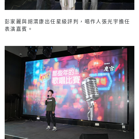
彭家麗與胡渭康出任星級評判，唱作人張光宇擔任
表演嘉賓。