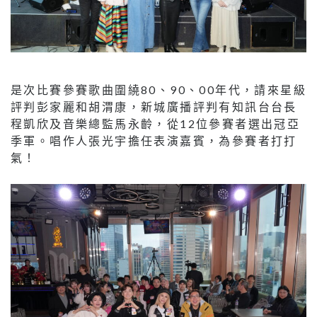
是次比賽參賽歌曲圍繞80、90、00年代，請來星級
評判彭家麗和胡渭康，新城廣播評判有知訊台台長
程凱欣及音樂總監馬永齡，從12位參賽者選出冠亞
季軍。唱作人張光宇擔任表演嘉賓，為參賽者打打
氣！