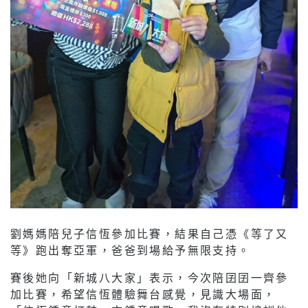
劉媽媽陪兒子信恆參加比賽，結果自己憑《等了又
等》跑出奪亞軍，爸爸到場給予無限支持。
賽後她向「新城八大家」表示，今次陪囝囝一齊參
加比賽，希望信恆體驗舞台感覺，見識大場面，