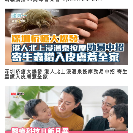
深圳疥瘡大爆發 港人北上浸溫泉按摩勁易中招 寄生
蟲鑽入皮膚惹全家