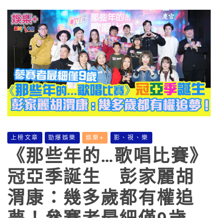
上榜文章
勁爆娛樂
娛樂+
影、視、樂
《那些年的…歌唱比賽》
冠亞季誕生 彭家麗胡
渭康：幾多歲都有權追