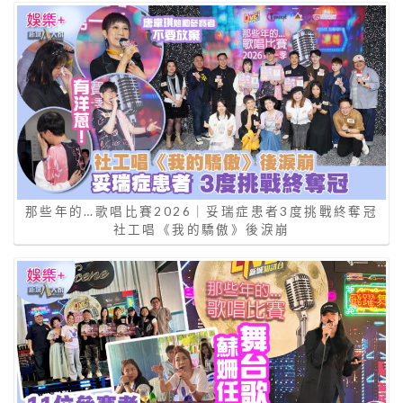
那些年的…歌唱比賽2026｜妥瑞症患者3度挑戰終奪冠
社工唱《我的驕傲》後淚崩