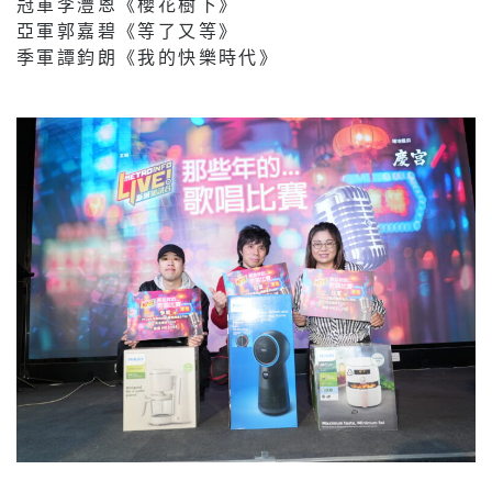
冠軍李灃恩《櫻花樹下》
亞軍郭嘉碧《等了又等》
季軍譚鈞朗《我的快樂時代》