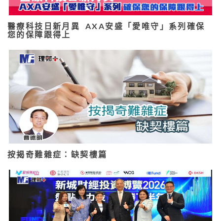
醫療科技日新月異 AXA安盛「愛唯守」系列確保
您的保障跟得上
按揭奇難雜症：缺契樓篇