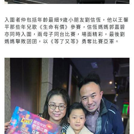
入圍者仲包括年齡最細9歲小朋友劉信恆，他以王馨
平那些年兒歌《生命有價》參賽，信恆媽媽郭嘉碧
亦同時入圍，兩母子同台比賽，場面精彩，最後劉
媽媽擊敗囝囝，以《等了又等》勇奪比賽亞軍。