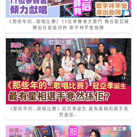
《那些年的…歌唱比賽》11位參賽者大激鬥 舞台歌后蘇
姍出任星級評判 歌手林芊瑩助陣
《那些年的…歌唱比賽》冠亞季誕生 最有星相的選手竟
然是佢…