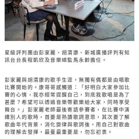
星級評判團由彭家麗、胡渭康、新城廣播評判有知
訊台台長程凱欣及音樂總監馬永齡擔任。
彭家麗與胡渭康的歌手生涯，無獨有偶都是由唱歌
比賽開始的。康哥哥感觸道：「好明白大家參加比
賽的心情，我亦經常提醒自己，到底我歌唱是為了
甚麼？希望可以透過音樂帶歡樂給大家，同時享受
舞台。」彭家麗老師最後寄語參賽者，在比賽中演
繹別人的歌時，首要是熟讀歌詞意思，其次要了解
歌曲年代背景，消化旋律與歌詞後，用自己對歌曲
的理解去發揮，最曼最重要是，勿忘初衷。