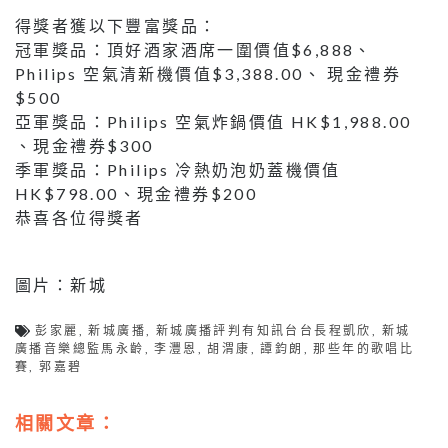
得獎者獲以下豐富獎品：
冠軍獎品：頂好酒家酒席一圍價值$6,888、
Philips 空氣清新機價值$3,388.00、 現金禮券
$500
亞軍獎品：Philips 空氣炸鍋價值 HK$1,988.00
、現金禮券$300
季軍獎品：Philips 冷熱奶泡奶蓋機價值
HK$798.00、現金禮券$200
恭喜各位得獎者
圖片：新城
彭家麗
,
新城廣播
,
新城廣播評判有知訊台台長程凱欣
,
新城
廣播音樂總監馬永齡
,
李灃恩
,
胡渭康
,
譚鈞朗
,
那些年的歌唱比
賽
,
郭嘉碧
相關文章：