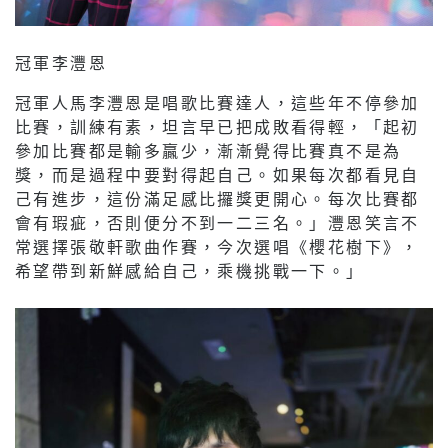
冠軍李灃恩
冠軍人馬李灃恩是唱歌比賽達人，這些年不停參加
比賽，訓練有素，坦言早已把成敗看得輕，「起初
參加比賽都是輸多贏少，漸漸覺得比賽真不是為
獎，而是過程中要對得起自己。如果每次都看見自
己有進步，這份滿足感比攞獎更開心。每次比賽都
會有瑕疵，否則便分不到一二三名。」灃恩笑言不
常選擇張敬軒歌曲作賽，今次選唱《櫻花樹下》，
希望帶到新鮮感給自己，乘機挑戰一下。」