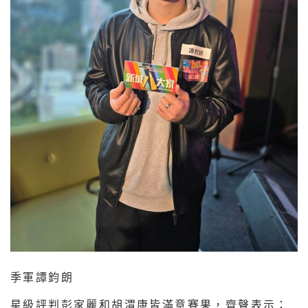
季軍譚鈞朗
星級評判彭家麗和胡渭康皆滿意賽果，齊聲表示：