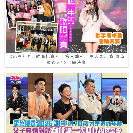
《那些年的…歌唱比賽》｜第三季冠亞軍人馬出爐 將直
接殺入12月總決賽