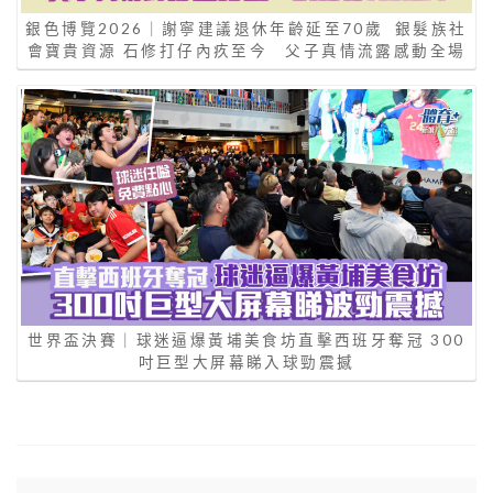
銀色博覽2026｜謝寧建議退休年齡延至70歲 銀髮族社
會寶貴資源 石修打仔內疚至今 父子真情流露感動全場
世界盃決賽｜球迷逼爆黃埔美食坊直擊西班牙奪冠 300
吋巨型大屏幕睇入球勁震撼