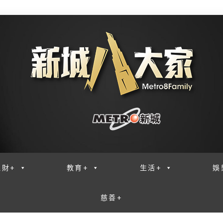
理財+
教育+
生活+
娛
慈善+