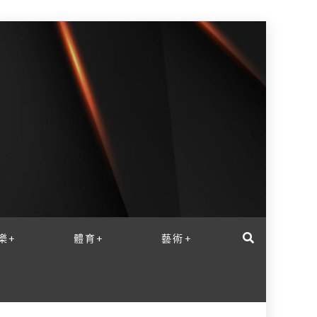
樂+
體育+
藝術+