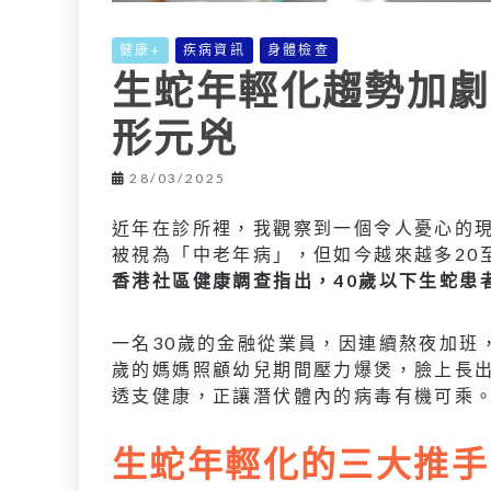
健康+
疾病資訊
身體檢查
生蛇年輕化趨勢加劇
形元兇
28/03/2025
近年在診所裡，我觀察到一個令人憂心的
被視為「中老年病」，但如今越來越多20
香港社區健康調查指出，40歲以下生蛇患者
一名30歲的金融從業員，因連續熬夜加班
歲的媽媽照顧幼兒期間壓力爆煲，臉上長出
透支健康，正讓潛伏體內的病毒有機可乘
生蛇年輕化的三大推手