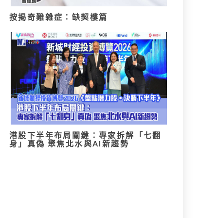
按揭奇難雜症：缺契樓篇
港股下半年布局關鍵：專家拆解「七翻
身」真偽 聚焦北水與AI新趨勢