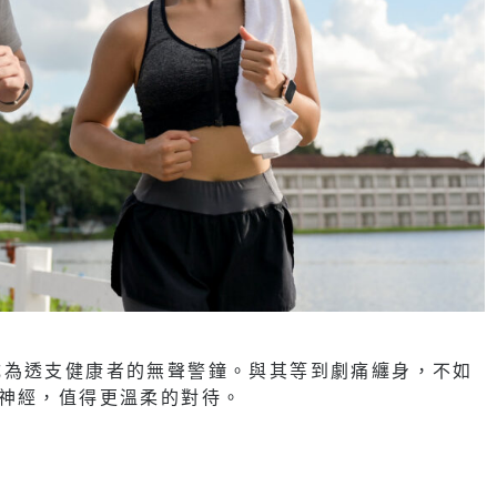
成為透支健康者的無聲警鐘。與其等到劇痛纏身，不如
神經，值得更溫柔的對待。