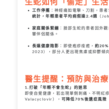
生蛇如何「偷走」生活
工作停擺
：神經痛如電擊、刀割，患者
統計，年輕患者平均病假達2.4週
（Joh
家庭關係緊繃
：臉部生蛇的患者因外觀
響伴侶關係。
長遠健康陰影
：即使疱疹痊癒，
約20
2023），部分人更出現焦慮或抑鬱傾
醫生提醒：預防與治療
1.打破「年輕不會生蛇」的迷思
即使自覺健康，若出現單側刺痛、不明紅疹
Valacyclovir），
可降低70%後遺症風險