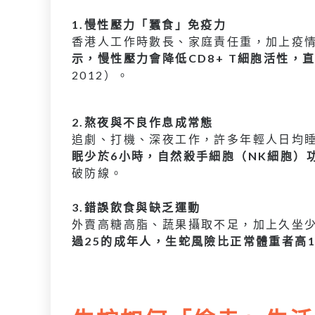
1.慢性壓力「蠶食」免疫力
香港人工作時數長、家庭責任重，加上疫
示，慢性壓力會降低CD8+ T細胞活性，
2012）。
2.熬夜與不良作息成常態
追劇、打機、深夜工作，許多年輕人日均睡
眠少於6小時，自然殺手細胞（NK細胞）功
破防線。
3.錯誤飲食與缺乏運動
外賣高糖高脂、蔬果攝取不足，加上久坐
過25的成年人，生蛇風險比正常體重者高1