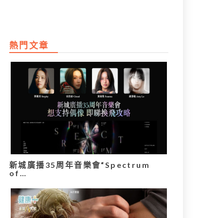
熱門文章
新城廣播35周年音樂會“Spectrum
of…