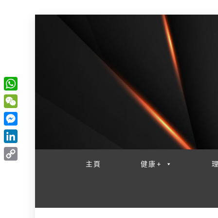
W
一網睇盡 八家大成
h
W
a
e
M
t
C
e
L
s
h
s
i
主頁
健康+
A
C
a
s
n
p
o
t
e
k
p
p
n
e
y
g
d