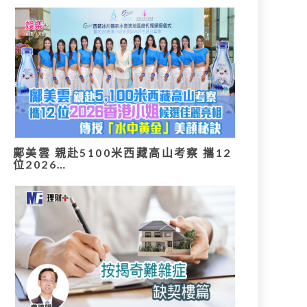
鄺美雲 親赴5100米西藏高山考察 攜12
位2026…