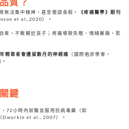
品質？
常無法集中精神，甚至需請長假。
《疼痛醫學》期刊
nson et al.,2020）。
自卑，不敢親近孩子；疼痛導致失眠、情緒暴躁，影
%年輕患者會遺留數月的神經痛
（國際疱疹學會，
向。
關鍵
，72小時內就醫並服用抗病毒藥（如
（Dworkin et al., 2007）。