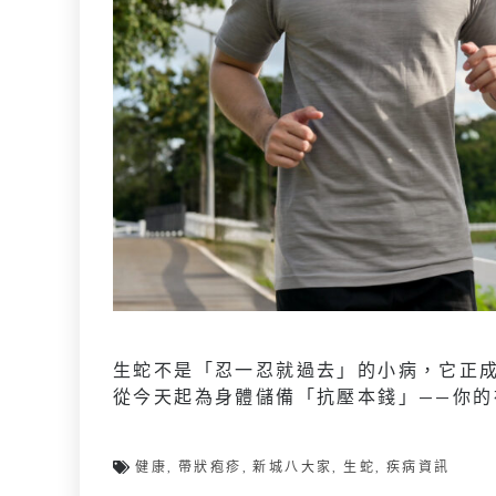
生蛇不是「忍一忍就過去」的小病，它正
從今天起為身體儲備「抗壓本錢」——你的
健康
,
帶狀疱疹
,
新城八大家
,
生蛇
,
疾病資訊