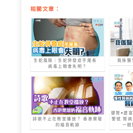
相關文章：
生蛇風險｜生蛇併發症手尾長
我係醫
病毒上眼會失明？
健腎•建
詩歌不止在教堂播放？ 香港樂壇
警號 腎
的福音軌跡
一翹