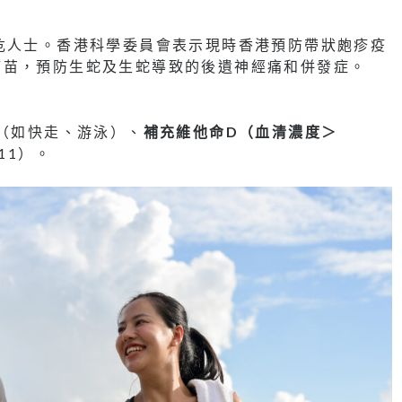
危人士。香港科學委員會表示現時香港預防帶狀皰疹疫
疫苗，預防生蛇及生蛇導致的後遺神經痛和併發症。
動（如快走、游泳）、
補充維他命D（血清濃度＞
011）。