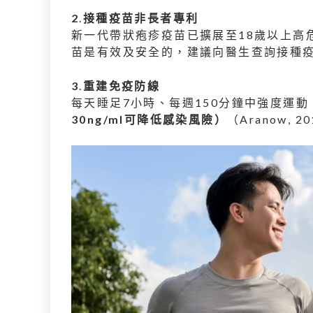
2
.
接種疫苗非長者專利
新一代帶狀疱疹疫苗已擴展至18歲以上高
苗是有效及安全的，建議向醫生查詢接種
3
.
重建免疫防線
每天睡足7小時、每週150分鐘中強度運
30ng/ml可降低感染風險）
（Aranow, 2