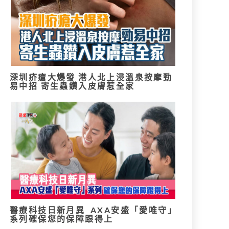
深圳疥瘡大爆發 港人北上浸溫泉按摩勁
易中招 寄生蟲鑽入皮膚惹全家
醫療科技日新月異 AXA安盛「愛唯守」
系列確保您的保障跟得上