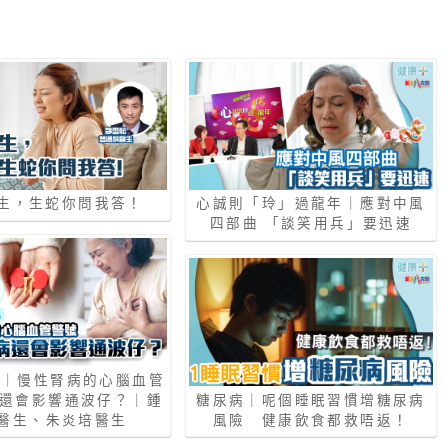
生，生蛇你問我答！
心誠則「玲」過龍年｜應對中風
四部曲 「談笑⽤兵」要迅速
富｜慢性腎病的心腦血管
病還會影響通波仔？｜鍾
糖尿病｜呢個睡眠習慣增糖尿病
醫生、朱炎培醫生
風險 健康飲食都救唔返！