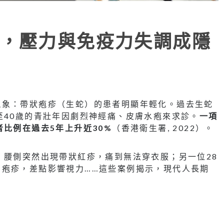
，壓力與免疫力失調成隱
現象：帶狀疱疹（生蛇）的患者明顯年輕化。過去生蛇
至40歲的青壯年因劇烈神經痛、皮膚水疱來求診。
一項
比例在過去5年上升近30%
（香港衛生署, 2022）。
，腰側突然出現帶狀紅疹，痛到無法穿衣服；另一位28
疱疹，差點影響視力……這些案例揭示，現代人長期
。