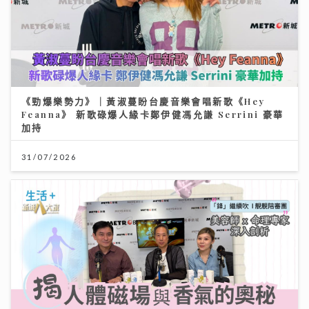
《勁爆樂勢力》｜黃淑蔓盼台慶音樂會唱新歌《Hey
Feanna》 新歌碌爆人緣卡鄭伊健馮允謙 Serrini 豪華
加持
31/07/2026