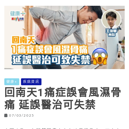
健康+
疾病資訊
回南天1痛症誤會風濕骨
痛 延誤醫治可失禁
07/03/2025