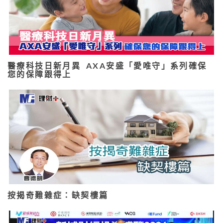
醫療科技日新月異 AXA安盛「愛唯守」系列確保
您的保障跟得上
按揭奇難雜症：缺契樓篇