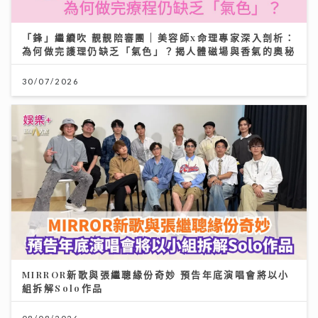
「鋒」繼續吹 靚靚陪審團 | 美容師x命理專家深入剖析：
為何做完護理仍缺乏「氣色」？揭人體磁場與香氣的奧秘
30/07/2026
MIRROR新歌與張繼聰緣份奇妙 預告年底演唱會將以小
組拆解Solo作品