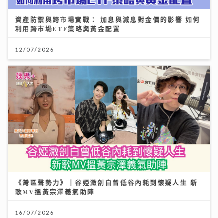
資產防禦與跨市場實戰： 加息與減息對金價的影響 如何
利用跨市場ETF策略與黃金配置
12/07/2026
《灣區聲勢力》｜谷婭溦剖白曾低谷內耗到懷疑人生 新
歌MV搵黃宗澤義氣助陣
16/07/2026