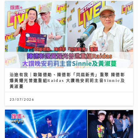
沿途有我｜歐陽德勛、陳德彰「同屆新秀」重聚 陳德彰
爆黃耀光曾邀重組Raidas 大讚晚安莉莉主音Sinnie及
黃淑蔓
23/07/2026