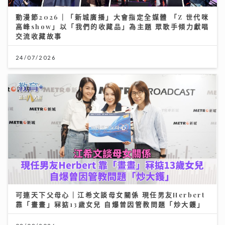
動漫節2026｜「新城廣播」大會指定全媒體 「Z 世代咪
高峰show」以「我們的收藏品」為主題 眾歌手傾力獻唱
交流收藏故事
24/07/2026
可連天下父母心｜江希文談母女關係 現任男友Herbert
靠「畫畫」冧掂13歲女兒 自爆曾因管教問題「炒大鑊」