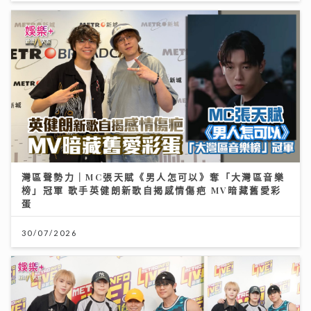
灣區聲勢力｜MC張天賦《男人怎可以》奪「大灣區音樂
榜」冠軍 歌手英健朗新歌自揭感情傷疤 MV暗藏舊愛彩
蛋
30/07/2026