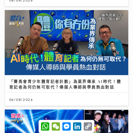
08/08/2026
「賽馬會青少年體育記者計劃」為業界傳承 AI時代！體
育記者為何仍無可取代？傳媒人導師與學員熱血對話
06/08/2026
W
W
M
L
C
h
e
e
i
o