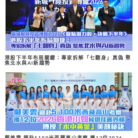
港股下半年布局關鍵：專家拆解「七翻身」真偽 聚
焦北水與AI新趨勢
鄺美雲 親赴5100米西藏高山考察 攜12位2026…