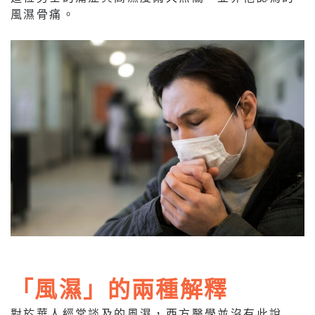
風濕骨痛。
「風濕」的兩種解釋
對於華人經常談及的風濕，西方醫學並沒有此說