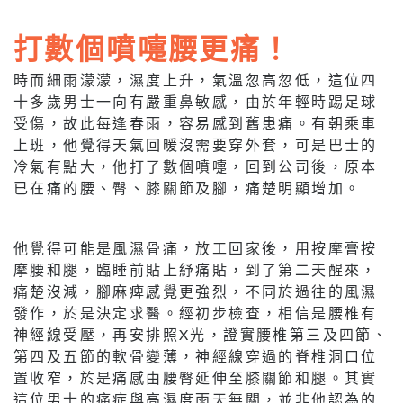
打數個噴嚏腰更痛！
時而細雨濛濛，濕度上升，氣溫忽高忽低，這位四
十多歲男士一向有嚴重鼻敏感，由於年輕時踢足球
受傷，故此每逢春雨，容易感到舊患痛。有朝乘車
上班，他覺得天氣回暖沒需要穿外套，可是巴士的
冷氣有點大，他打了數個噴嚏，回到公司後，原本
已在痛的腰、臀、膝關節及腳，痛楚明顯增加。
他覺得可能是風濕骨痛，放工回家後，用按摩膏按
摩腰和腿，臨睡前貼上紓痛貼，到了第二天醒來，
痛楚沒減，腳麻痺感覺更強烈，不同於過往的風濕
發作，於是決定求醫。經初步檢查，相信是腰椎有
神經線受壓，再安排照X光，證實腰椎第三及四節、
第四及五節的軟骨變薄，神經線穿過的脊椎洞口位
置收窄，於是痛感由腰臀延伸至膝關節和腿。其實
這位男士的痛症與高濕度雨天無關，並非他認為的