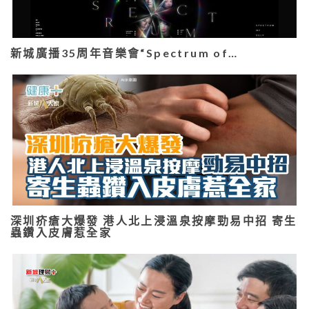
新城廣播35周年音樂會“Spectrum of…
深圳疥瘡大爆發 港人北上浸溫泉按摩勁易中招 寄生
蟲鑽入皮膚惹全家