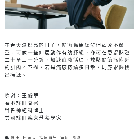
在春天濕度高的日子，關節舊患復發但痛感不嚴
重，可做一些伸展動作有助紓緩，亦可在患處熱敷
二十至三十分鐘，加速血液循環，放鬆關節痛附近
的肌肉。不過，若是痛感持續多日散，則應求醫找
出痛源。
鳴謝：王俊華
香港註冊脊醫
脊骨神經科博士
美國註冊臨床營養學家
健康
,
回南天
,
疾病資訊
,
痛症
,
風濕