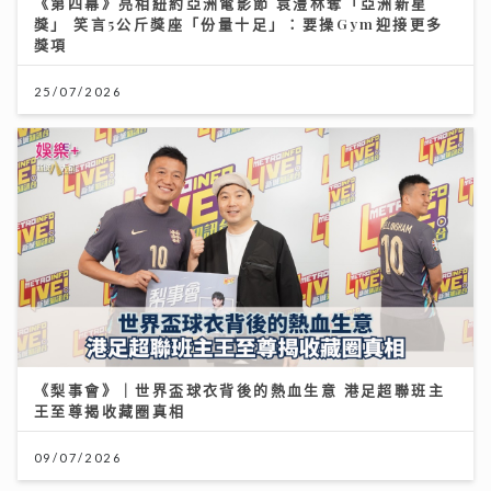
《第四幕》亮相紐約亞洲電影節 袁澧林奪「亞洲新星
獎」 笑言5公斤獎座「份量十足」：要操Gym迎接更多
獎項
25/07/2026
《梨事會》｜世界盃球衣背後的熱血生意 港足超聯班主
王至尊揭收藏圈真相
09/07/2026