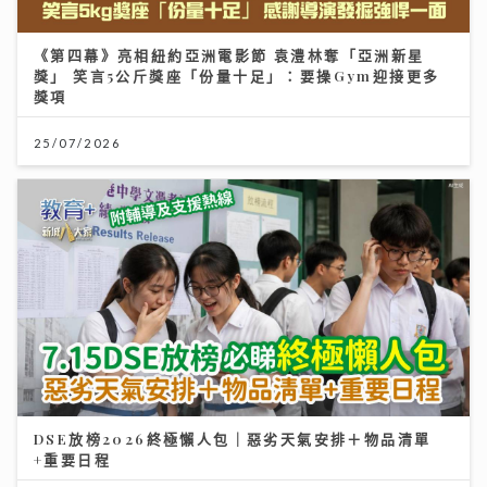
《第四幕》亮相紐約亞洲電影節 袁澧林奪「亞洲新星
獎」 笑言5公斤獎座「份量十足」：要操Gym迎接更多
獎項
25/07/2026
DSE放榜2026終極懶人包｜惡劣天氣安排＋物品清單
+重要日程