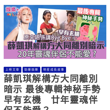
上榜文章
勁爆娛樂
明星成長故事
薛凱琪解構方大同離別
暗示 最後專輯神秘手勢
早有玄機 廿年靈魂伴