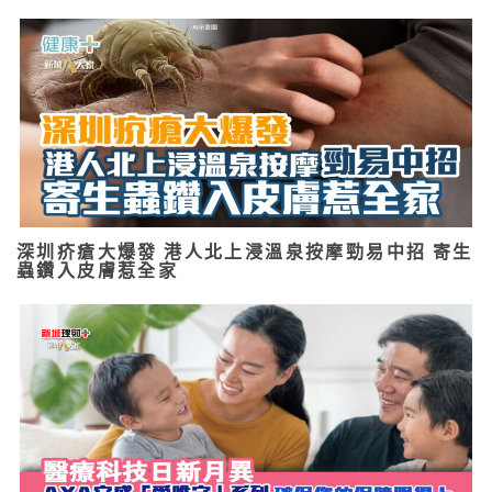
深圳疥瘡大爆發 港人北上浸溫泉按摩勁易中招 寄生
蟲鑽入皮膚惹全家