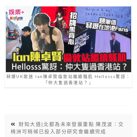
冧爆UK歌迷 Ian陳卓賢倫敦站繼續騷肌 Hellosss驚訝：
「仲大隻過香港站？」
財知大道|北都為未來發展重點 陳茂波：交
椅洲可稍候已投入部分研究會繼續完成