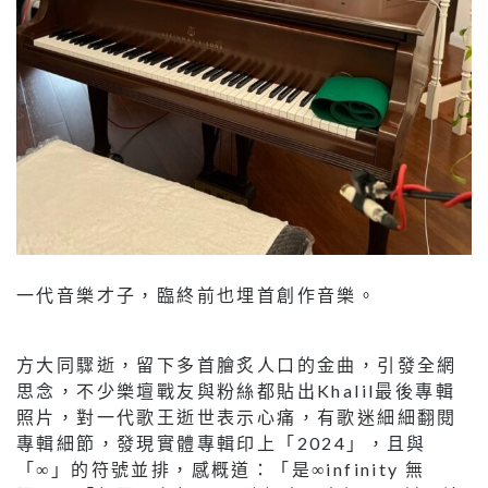
一代音樂才子，臨終前也埋首創作音樂。
方大同驟逝，留下多首膾炙人口的金曲，引發全網
思念，不少樂壇戰友與粉絲都貼出Khalil最後專輯
照片，對一代歌王逝世表示心痛，有歌迷細細翻閱
專輯細節，發現實體專輯印上「2024」，且與
「∞」的符號並排，感概道：「是∞infinity 無