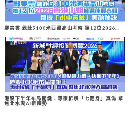
鄺美雲 親赴5100米西藏高山考察 攜12位2026…
港股下半年布局關鍵：專家拆解「七翻身」真偽 聚
焦北水與AI新趨勢