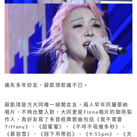
痛失多年好友，薛凱琪悲痛不已。
薛凱琪是方大同唯一緋聞女友，兩人早年同屬華納
唱片，不時出雙入對，大同更是Fiona唱片的御用製
作人，為好友寫了多首經典歌曲包括《我不需要
Tiffany》、《甜蜜蜜》、《不呼不吸幾多秒》、
《慕容雪》、《除下吊帶前》、《9:55pm》、《天