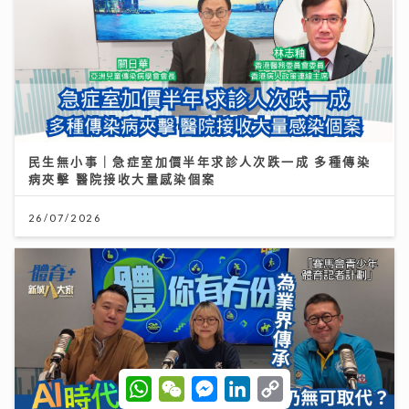
民生無小事｜急症室加價半年求診人次跌一成 多種傳染
病夾擊 醫院接收大量感染個案
26/07/2026
W
W
M
L
C
h
e
e
i
o