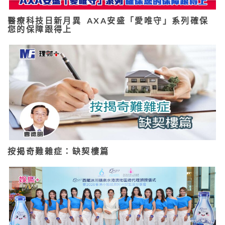
醫療科技日新月異 AXA安盛「愛唯守」系列確保
您的保障跟得上
按揭奇難雜症：缺契樓篇