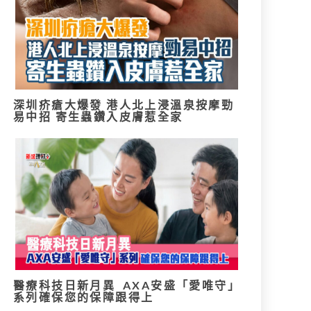
深圳疥瘡大爆發 港人北上浸溫泉按摩勁
易中招 寄生蟲鑽入皮膚惹全家
醫療科技日新月異 AXA安盛「愛唯守」
系列確保您的保障跟得上