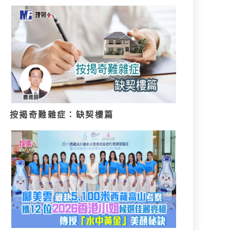
按揭奇難雜症：缺契樓篇