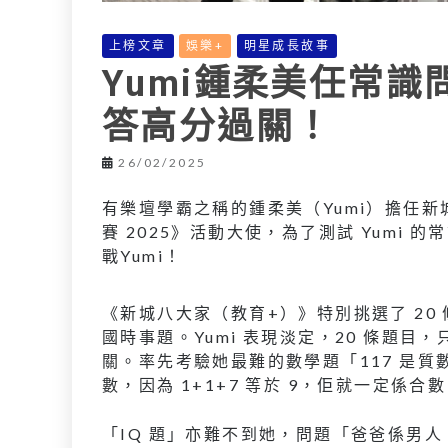
上榜文章
娛樂+
明星成長故事
Yumi鍾柔美任常識
答高分過關！
26/02/2025
有樂壇學霸之稱的鍾柔美（Yumi）擔任
賽 2025》活動大使，為了測試 Yumi
戰Yumi！
《新城八大家（教育+）》特別挑選了 20
國時事題。Yumi 表現淡定，20 條題目
關。率先考驗她最難的數學題「117 是質數
數，因為 1+1+7 等於 9，佢就一定係
「IQ 題」亦難不到她，問題「爸爸係男人