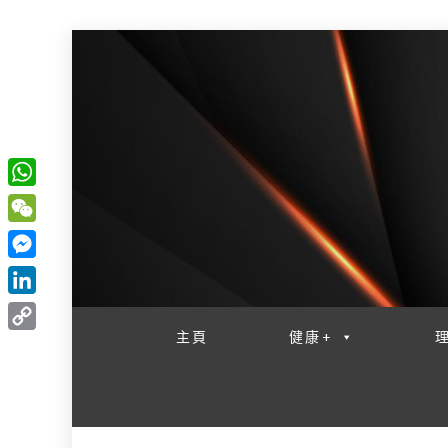
W
一網睇盡 八家大成
h
W
a
e
M
t
C
e
L
s
h
s
i
主頁
健康+
A
C
a
s
n
p
o
t
e
k
p
p
n
e
y
g
d