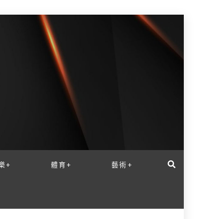
樂+
體育+
藝術+