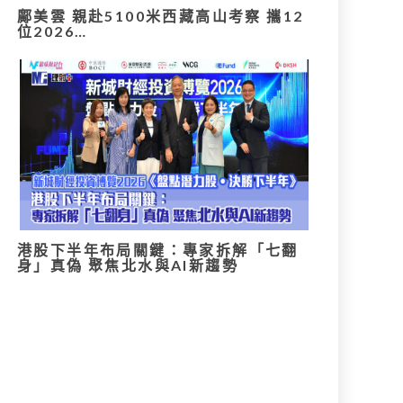
鄺美雲 親赴5100米西藏高山考察 攜12
位2026…
港股下半年布局關鍵：專家拆解「七翻
身」真偽 聚焦北水與AI新趨勢