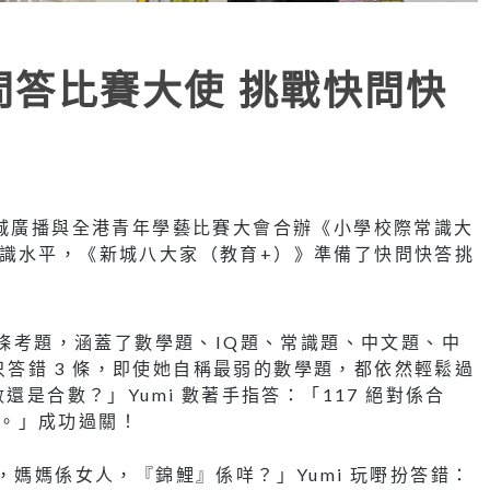
問答比賽大使 挑戰快問快
新城廣播與全港青年學藝比賽大會合辦《小學校際常識大
 的常識水平，《新城八大家（教育+）》準備了快問快答挑
 條考題，涵蓋了數學題、IQ題、常識題、中文題、中
，只答錯 3 條，即使她自稱最弱的數學題，都依然輕鬆過
還是合數？」Yumi 數著手指答：「117 絕對係合
合數。」成功過關！
，媽媽係女人，『錦鯉』係咩？」Yumi 玩嘢扮答錯：