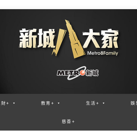
理財+
教育+
生活+
娛
慈善+