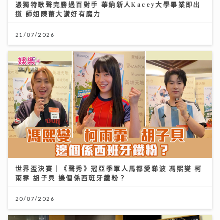
憑獨特歌聲完勝過百對手 華納新人Kacey大學畢業即出
道 師姐陳蕾大讚好有魔力
21/07/2026
世界盃決賽｜《聲秀》冠亞季軍人馬都愛睇波 馮熙燮 柯
雨霏 胡子貝 邊個係西班牙鐵粉？
20/07/2026