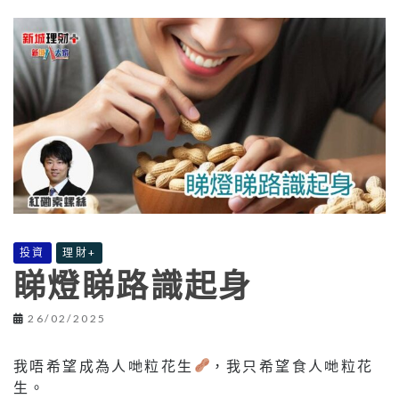
投資
理財+
睇燈睇路識起身
26/02/2025
我唔希望成為人哋粒花生
，我只希望食人哋粒花
生。