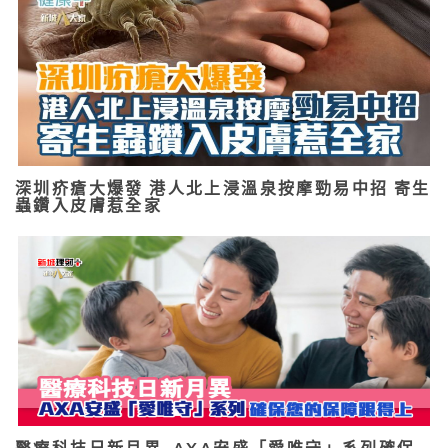
深圳疥瘡大爆發 港人北上浸溫泉按摩勁易中招 寄生
蟲鑽入皮膚惹全家
醫療科技日新月異 AXA安盛「愛唯守」系列確保