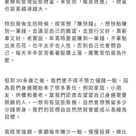
累積和管理這些財富，享受到「複息效應」，財富
也容易越滾越大。
特別是後生的時候，經常想「賺快錢」，想快點賺
到一筆錢，去滿足自己的願望，去旅行又好，買新
車又好。老實說，年青時要是賺到一筆錢，不拿點
出來花花，也不太乎合人性，否則自己也會問自
己，每天辛辛苦苦看著股價上落，擔驚受怕是為什
麼。
但到30多歲之後，我們便不得不努力儲錢一點，因
為我們身邊開始多了很多責任，例如家庭、小朋
友、供樓和養老。當我們認真去望望自己身邊需要
照顧的人，一想到有這些負擔，自然會想預留多少
少錢旁身，我們的目標自自然然就會變成以長線為
目標。
我經常強調，寧願每年賺少一點，慢慢投資，總比