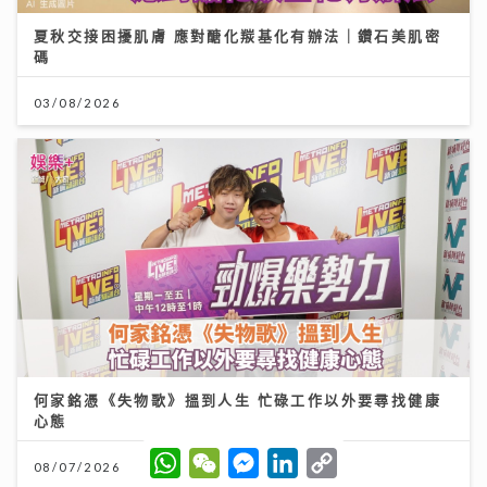
夏秋交接困擾肌膚 應對醣化羰基化有辦法｜鑽石美肌密
碼
03/08/2026
何家銘憑《失物歌》搵到人生 忙碌工作以外要尋找健康
心態
W
W
M
L
C
08/07/2026
h
e
e
i
o