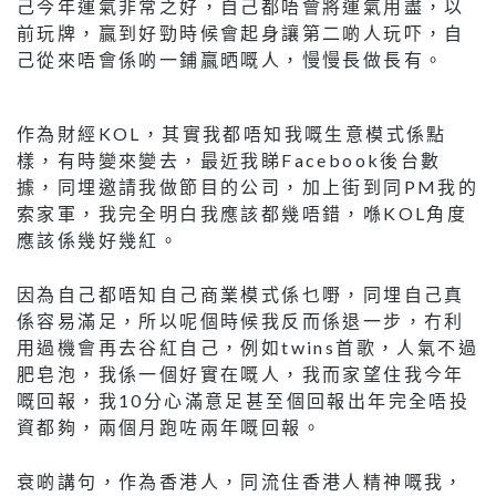
己今年運氣非常之好，自己都唔會將運氣用盡，以
前玩牌，贏到好勁時候會起身讓第二啲人玩吓，自
己從來唔會係啲一鋪贏晒嘅人，慢慢長做長有。
作為財經KOL，其實我都唔知我嘅生意模式係點
樣，有時變來變去，最近我睇Facebook後台數
據，同埋邀請我做節目的公司，加上街到同PM我的
索家軍，我完全明白我應該都幾唔錯，喺KOL角度
應該係幾好幾紅。
因為自己都唔知自己商業模式係乜嘢，同埋自己真
係容易滿足，所以呢個時候我反而係退一步，冇利
用過機會再去谷紅自己，例如twins首歌，人氣不過
肥皂泡，我係一個好實在嘅人，我而家望住我今年
嘅回報，我10分心滿意足甚至個回報出年完全唔投
資都夠，兩個月跑咗兩年嘅回報。
衰啲講句，作為香港人，同流住香港人精神嘅我，