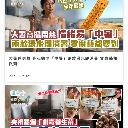
大暑熱到忟 身心勁易「中暑」兩款湯水即消暑 零廚藝都
煲到
23/07/2026