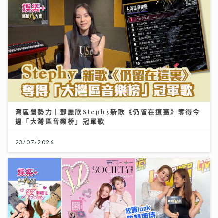
灣區聲勢力｜鄧麗欣Stephy新歌《仍留在這裏》奪得今
週「大灣區音樂榜」冠軍歌
23/07/2026