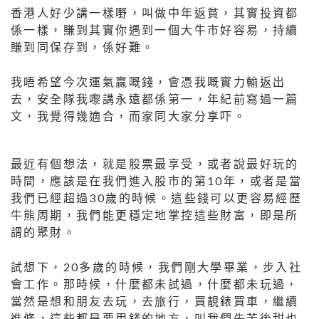
香港人好少講一樣嘢，叫做中年返貧，其實投資都
係一樣，賺到其實你遇到一個大牛市好容易，持續
賺到同保存到，係好難。
我唔希望今次運氣贏嘅錢，會憑我嘅實力輸返出
去，安全隊我嚟講永遠都係第一，年紀前寫過一篇
文，我覺得幾適合，而家同大家分享吓。
最近有個想法，就是股票最享受，或者說最好玩的
時間，應該是在我們進入股市的第10年，或者是當
我們已經超過30歲的時候。這些錢可以更容易經歷
牛熊周期，我們能更穩定地掌控這些財富，即是所
謂的聚財。
試想下，20多歲的時候，我們剛大學畢業，步入社
會工作。那時候，什麼都未試過，什麼都未玩過，
當然是想和朋友去玩，去旅行，買靚錶買車，繼續
進修，這些都是要用錢的地方，叫我們先苦後甜也