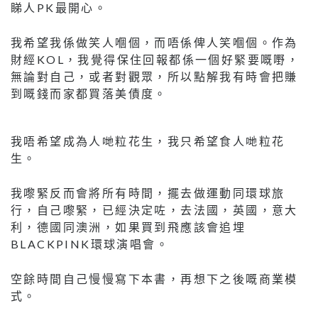
睇人PK最開心。
我希望我係做笑人嗰個，而唔係俾人笑嗰個。作為
財經KOL，我覺得保住回報都係一個好緊要嘅嘢，
無論對自己，或者對觀眾，所以點解我有時會把賺
到嘅錢而家都買落美債度。
我唔希望成為人哋粒花生，我只希望食人哋粒花
生。
我嚟緊反而會將所有時間，擺去做運動同環球旅
行，自己嚟緊，已經決定咗，去法國，英國，意大
利，德國同澳洲，如果買到飛應該會追埋
BLACKPINK環球演唱會。
空餘時間自己慢慢寫下本書，再想下之後嘅商業模
式。