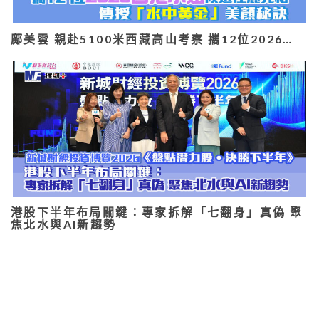
鄺美雲 親赴5100米西藏高山考察 攜12位2026…
港股下半年布局關鍵：專家拆解「七翻身」真偽 聚
焦北水與AI新趨勢