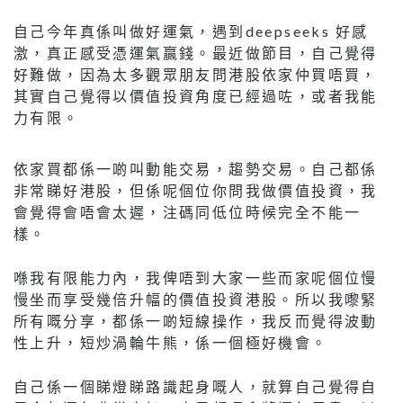
自己今年真係叫做好運氣，遇到deepseeks 好感
激，真正感受憑運氣贏錢。最近做節目，自己覺得
好難做，因為太多觀眾朋友問港股依家仲買唔買，
其實自己覺得以價值投資角度已經過咗，或者我能
力有限。
依家買都係一啲叫動能交易，趨勢交易。自己都係
非常睇好港股，但係呢個位你問我做價值投資，我
會覺得會唔會太遲，注碼同低位時候完全不能一
樣。
喺我有限能力內，我俾唔到大家一些而家呢個位慢
慢坐而享受幾倍升幅的價值投資港股。所以我嚟緊
所有嘅分享，都係一啲短線操作，我反而覺得波動
性上升，短炒渦輪牛熊，係一個極好機會。
自己係一個睇燈睇路識起身嘅人，就算自己覺得自