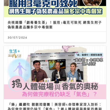
央視踢爆「劇毒養生茶」！服用3毫克可致死 網售生附子
偽裝農產品釀多宗中毒個案
30/07/2026
「鋒」繼續吹 靚靚陪審團 | 美容師x命理專家深入剖析：
為何做完護理仍缺乏「氣色」？揭人體磁場與香氣的奧秘