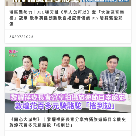
灣區聲勢力｜MC張天賦《男人怎可以》奪「大灣區音樂
榜」冠軍 歌手英健朗新歌自揭感情傷疤 MV暗藏舊愛彩
蛋
30/07/2026
《開心大派對》｜黎耀祥麥長青分享拍攝旅遊節目辛酸史
敦煌花百多元騎駱駝「搖到攰」