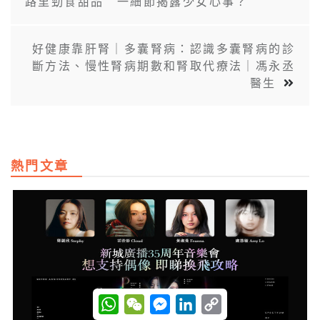
路里勁食甜品 一細節揭露少女心事？
好健康靠肝腎｜多囊腎病：認識多囊腎病的診
斷方法、慢性腎病期數和腎取代療法｜馮永丞
醫生
熱門文章
W
W
M
L
C
h
e
e
i
o