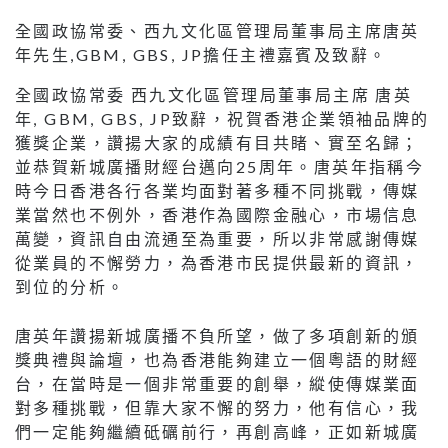
全國政協常委、西九文化區管理局董事局主席唐英
年先生,GBM, GBS, JP擔任主禮嘉賓及致辭。
全國政協常委 西九文化區管理局董事局主席 唐英
年, GBM, GBS, JP致辭，祝賀香港企業領袖品牌的
獲獎企業，讚揚大家的成績有目共睹、實至名歸；
並恭賀新城廣播財經台邁向25周年。唐英年指稱今
時今日香港各行各業均面對著多種不同挑戰，傳媒
業當然也不例外，香港作為國際金融心，市場信息
萬變，資訊自由流通至為重要，所以非常感謝傳媒
從業員的不懈勞力，為香港市民提供最新的資訊，
到位的分析。
唐英年讚揚新城廣播不負所望，做了多項創新的頒
獎典禮與論壇，也為香港能夠建立一個粵語的財經
台，在當時是一個非常重要的創舉，縱使傳媒業面
對多種挑戰，但靠大家不懈的努力，他有信心，我
們一定能夠繼續砥礪前行，再創高峰，正如新城廣