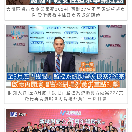
大灣區傑出女企業家獎2024| 表彰29名不同領域卓越女
性 殿堂級得主律政商界成就顯赫
財知大道|至3月底「銳眼」監控系統助警方破案226宗
啟德再開演唱會將對場外黃牛重點打擊