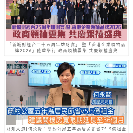
「新城財經台二十五周年雄財宴」 暨「香港企業領袖品
牌2026」隆重舉行 政商領袖雲集 共慶銀禧盛典
財知大道|何永賢：簡約公屋五年為居民節省75.5億租金