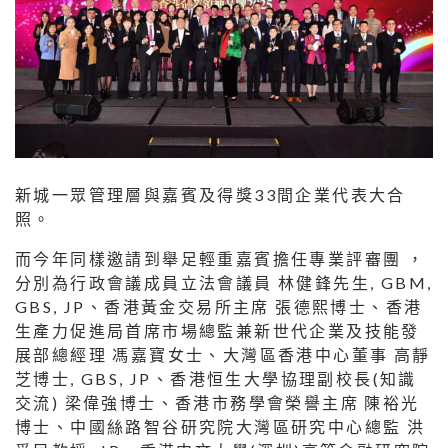
新城一眾管理層與嘉賓及得獎33間企業代表大合
照。
而今年同樣邀請到舉足輕重嘉賓擔任專業評審團 ，
分別為行政會議成員立法會議員 林健鋒先生, GBM,
GBS, JP、香港黃金交易所主席 張德熙博士、香港
生產力促進局首席市場總監兼新世代企業及技能發
展部總經理 馮嘉寶女士、大灣區香港中心董事 高靜
芝博士, GBS, JP、香港恒生大學協理副校長(知識
交流) 梁偉強博士、香港市務學會榮譽主席 陳裕光
博士、中國絲路智谷研究院大灣區研究中心總監 洪