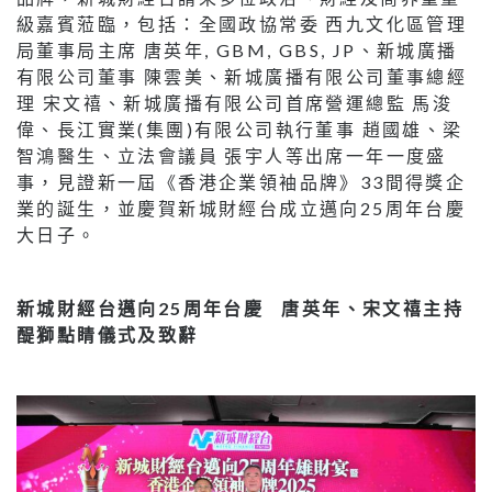
級嘉賓蒞臨，包括：全國政協常委 西九文化區管理
局董事局主席 唐英年, GBM, GBS, JP、新城廣播
有限公司董事 陳雲美、新城廣播有限公司董事總經
理 宋文禧、新城廣播有限公司首席營運總監 馬浚
偉、長江實業(集團)有限公司執行董事 趙國雄、梁
智鴻醫生、立法會議員 張宇人等出席一年一度盛
事，見證新一屆《香港企業領袖品牌》33間得獎企
業的誕生，並慶賀新城財經台成立邁向25周年台慶
大日子。
新城財經台邁向25周年台慶 唐英年、宋文禧主持
醍獅點睛儀式及致辭