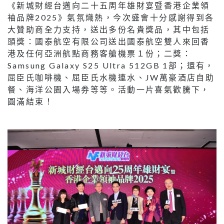
《新城財經台邁向二十五周年雄財宴暨香港企業領
袖品牌2025》氣氛熾熱，今次盛會十分感謝得到各
大贊助商全力支持，送出多份名貴獎品，其中包括
頭獎：國泰航空有限公司送出國泰航空雙人來回香
港及任何亞洲航點商務客艙機票１份；二獎：
Samsung Galaxy S25 Ultra 512GB 1部；還有，
屈臣氏咖啡機、屈臣氏水機連水、JW萬豪酒店自助
餐、海洋公園入場券等等。活動一片喜氣歡騰下，
圓滿結束！