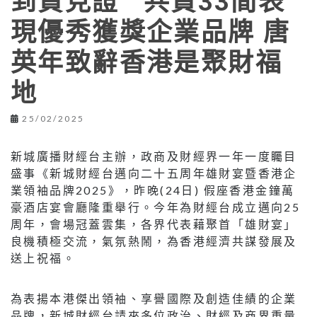
到賀見證 共賀33間表
現優秀獲獎企業品牌 唐
英年致辭香港是聚財福
地
25/02/2025
新城廣播財經台主辦，政商及財經界一年一度矚目
盛事《新城財經台邁向二十五周年雄財宴暨香港企
業領袖品牌2025》，昨晚(24日) 假座香港金鐘萬
豪酒店宴會廳隆重舉行。今年為財經台成立邁向25
周年，會場冠蓋雲集，各界代表藉聚首「雄財宴」
良機積極交流，氣氛熱鬧，為香港經濟共謀發展及
送上祝福。
為表揚本港傑出領袖、享譽國際及創造佳績的企業
品牌，新城財經台請來多位政治、財經及商界重量