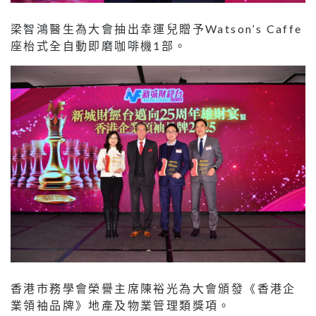
梁智鴻醫生為大會抽出幸運兒贈予Watson’s Caffe
座枱式全自動即磨咖啡機1部。
香港市務學會榮譽主席陳裕光為大會頒發《香港企
業領袖品牌》地產及物業管理類獎項。