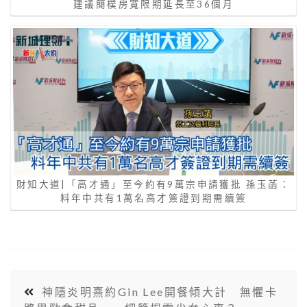
建議簡樸房寬限期延長至36個月
財知大道|「高才通」至今約有9萬宗申請獲批 孫玉菡：
料年中共有1萬名高才簽證到期需續簽
神隱炎明熹約Gin Lee開餐傾大計 無懼卡