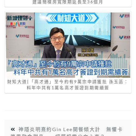
建議簡樸房寬限期延長至36個月
財知大道|「高才通」至今約有9萬宗申請獲批 孫玉菡：
料年中共有1萬名高才簽證到期需續簽
神隱炎明熹約Gin Lee開餐傾大計 無懼卡