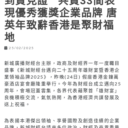
到賀見證 共賀33間表
現優秀獲獎企業品牌 唐
英年致辭香港是聚財福
地
25/02/2025
新城廣播財經台主辦，政商及財經界一年一度矚目
盛事《新城財經台邁向二十五周年雄財宴暨香港企
業領袖品牌2025》，昨晚(24日) 假座香港金鐘萬
豪酒店宴會廳隆重舉行。今年為財經台成立邁向25
周年，會場冠蓋雲集，各界代表藉聚首「雄財宴」
良機積極交流，氣氛熱鬧，為香港經濟共謀發展及
送上祝福。
為表揚本港傑出領袖、享譽國際及創造佳績的企業
品牌，新城財經台請來多位政治、財經及商界重量