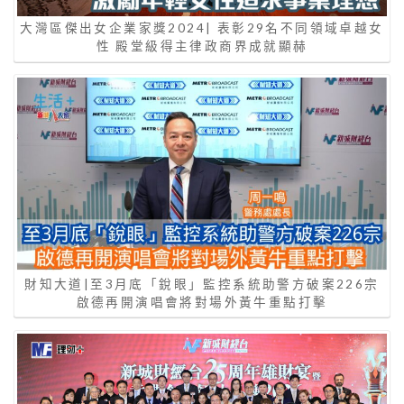
大灣區傑出女企業家獎2024| 表彰29名不同領域卓越女
性 殿堂級得主律政商界成就顯赫
財知大道|至3月底「銳眼」監控系統助警方破案226宗
啟德再開演唱會將對場外黃牛重點打擊