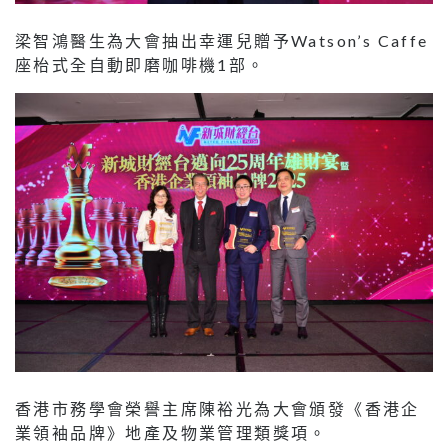
梁智鴻醫生為大會抽出幸運兒贈予Watson’s Caffe
座枱式全自動即磨咖啡機1部。
香港市務學會榮譽主席陳裕光為大會頒發《香港企
業領袖品牌》地產及物業管理類獎項。