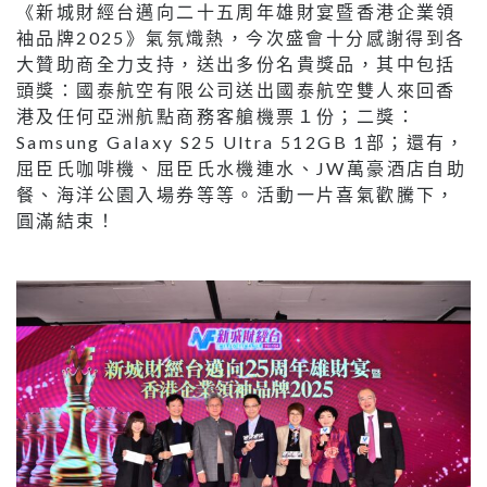
《新城財經台邁向二十五周年雄財宴暨香港企業領
袖品牌2025》氣氛熾熱，今次盛會十分感謝得到各
大贊助商全力支持，送出多份名貴獎品，其中包括
頭獎：國泰航空有限公司送出國泰航空雙人來回香
港及任何亞洲航點商務客艙機票１份；二獎：
Samsung Galaxy S25 Ultra 512GB 1部；還有，
屈臣氏咖啡機、屈臣氏水機連水、JW萬豪酒店自助
餐、海洋公園入場券等等。活動一片喜氣歡騰下，
圓滿結束！