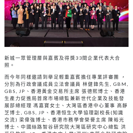
新城一眾管理層與嘉賓及得獎33間企業代表大合
照。
而今年同樣邀請到舉足輕重嘉賓擔任專業評審團 ，
分別為行政會議成員立法會議員 林健鋒先生, GBM,
GBS, JP、香港黃金交易所主席 張德熙博士、香港
生產力促進局首席市場總監兼新世代企業及技能發
展部總經理 馮嘉寶女士、大灣區香港中心董事 高靜
芝博士, GBS, JP、香港恒生大學協理副校長(知識
交流) 梁偉強博士、香港市務學會榮譽主席 陳裕光
博士、中國絲路智谷研究院大灣區研究中心總監 洪