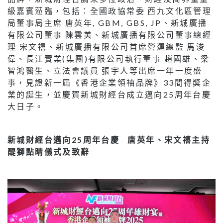
級嘉賓蒞臨，包括：全國政協常委 西九文化區管理
局董事局主席 唐英年, GBM, GBS, JP、新城廣播
有限公司董事 陳雲美、新城廣播有限公司董事總經
理 宋文禧、新城廣播有限公司首席營運總監 馬浚
偉、長江實業(集團)有限公司執行董事 趙國雄、梁
智鴻醫生、立法會議員 張宇人等出席一年一度盛
事，見證新一屆《香港企業領袖品牌》33間得獎企
業的誕生，並慶賀新城財經台成立邁向25周年台慶
大日子。
新城財經台邁向25周年台慶 唐英年、宋文禧主持
醍獅點睛儀式及致辭