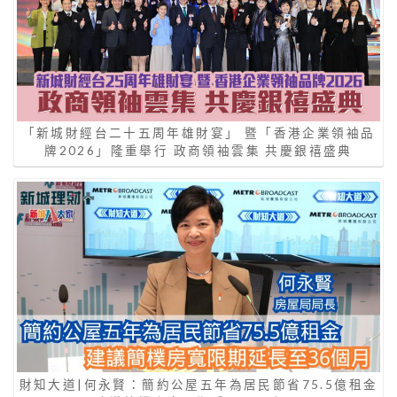
「新城財經台二十五周年雄財宴」 暨「香港企業領袖品
牌2026」隆重舉行 政商領袖雲集 共慶銀禧盛典
財知大道|何永賢：簡約公屋五年為居民節省75.5億租金