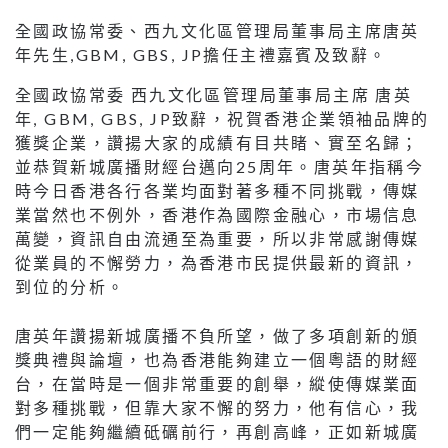
全國政協常委、西九文化區管理局董事局主席唐英
年先生,GBM, GBS, JP擔任主禮嘉賓及致辭。
全國政協常委 西九文化區管理局董事局主席 唐英
年, GBM, GBS, JP致辭，祝賀香港企業領袖品牌的
獲獎企業，讚揚大家的成績有目共睹、實至名歸；
並恭賀新城廣播財經台邁向25周年。唐英年指稱今
時今日香港各行各業均面對著多種不同挑戰，傳媒
業當然也不例外，香港作為國際金融心，市場信息
萬變，資訊自由流通至為重要，所以非常感謝傳媒
從業員的不懈勞力，為香港市民提供最新的資訊，
到位的分析。
唐英年讚揚新城廣播不負所望，做了多項創新的頒
獎典禮與論壇，也為香港能夠建立一個粵語的財經
台，在當時是一個非常重要的創舉，縱使傳媒業面
對多種挑戰，但靠大家不懈的努力，他有信心，我
們一定能夠繼續砥礪前行，再創高峰，正如新城廣