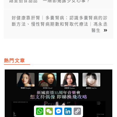
路里勁食甜品 一細節揭露少女心事？
好健康靠肝腎｜多囊腎病：認識多囊腎病的診
斷方法、慢性腎病期數和腎取代療法｜馮永丞
醫生
熱門文章
W
W
M
L
C
h
e
e
i
o