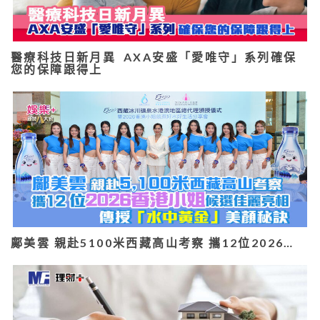
醫療科技日新月異 AXA安盛「愛唯守」系列確保
您的保障跟得上
鄺美雲 親赴5100米西藏高山考察 攜12位2026…