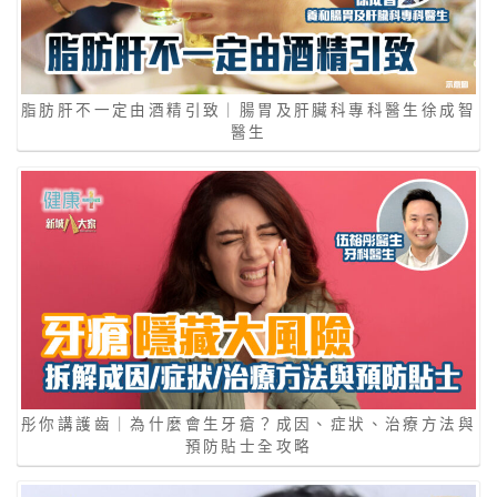
脂肪肝不一定由酒精引致｜腸胃及肝臟科專科醫生徐成智
醫生
彤你講護齒｜為什麼會生牙瘡？成因、症狀、治療方法與
預防貼士全攻略