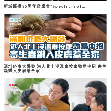
新城廣播35周年音樂會“Spectrum of…
深圳疥瘡大爆發 港人北上浸溫泉按摩勁易中招 寄生
蟲鑽入皮膚惹全家