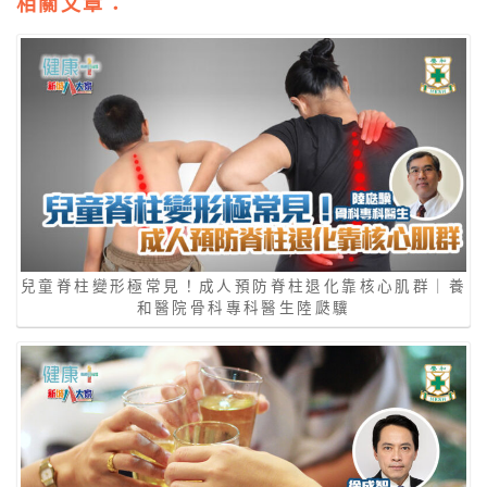
相關文章：
兒童脊柱變形極常見！成人預防脊柱退化靠核心肌群｜養
和醫院骨科專科醫生陸瓞驥