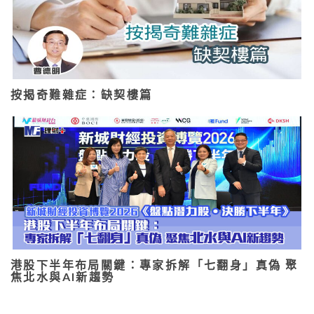
按揭奇難雜症：缺契樓篇
港股下半年布局關鍵：專家拆解「七翻身」真偽 聚
焦北水與AI新趨勢