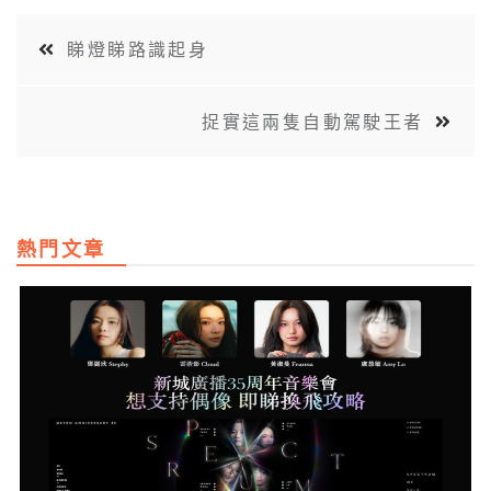
睇燈睇路識起身
捉實這兩隻自動駕駛王者
熱門文章