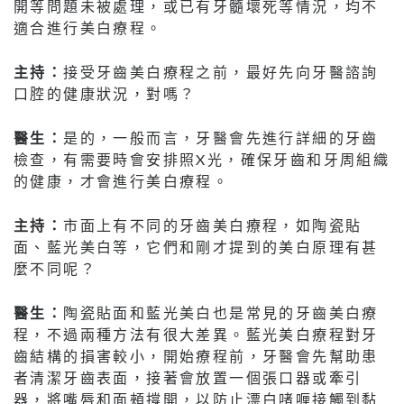
開等問題未被處理，或已有牙髓壞死等情況，均不
適合進行美白療程。
主持：
接受牙齒美白療程之前，最好先向牙醫諮詢
口腔的健康狀況，對嗎？
醫生：
是的，一般而言，牙醫會先進行詳細的牙齒
檢查，有需要時會安排照X光，確保牙齒和牙周組織
的健康，才會進行美白療程。
主持：
市面上有不同的牙齒美白療程，如陶瓷貼
面、藍光美白等，它們和剛才提到的美白原理有甚
麼不同呢？
醫生：
陶瓷貼面和藍光美白也是常見的牙齒美白療
程，不過兩種方法有很大差異。藍光美白療程對牙
齒結構的損害較小，開始療程前，牙醫會先幫助患
者清潔牙齒表面，接著會放置一個張口器或牽引
器，將嘴唇和面頰撐開，以防止漂白啫喱接觸到黏