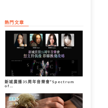
熱門文章
新城廣播35周年音樂會“Spectrum
of…