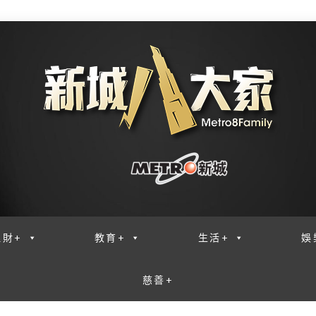
理財+
教育+
生活+
娛
慈善+