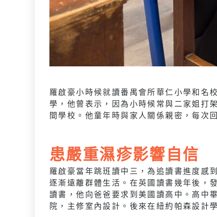
羅啟豪小時候就讀番禺會所華仁小學和名
學，他曾表示，因為小時候常與二家姐打
間學校。他童年時與家人關係親密，每次
患嚴重濕疹影響自信
羅啟豪當年跳班讀中三，為追讀書進度感
逐漸遠離群體生活。在英國讀書幾年後，
讀書，他向爸爸要求到美國讀高中。高中
院，主修室內設計。後來在紐約帕森設計