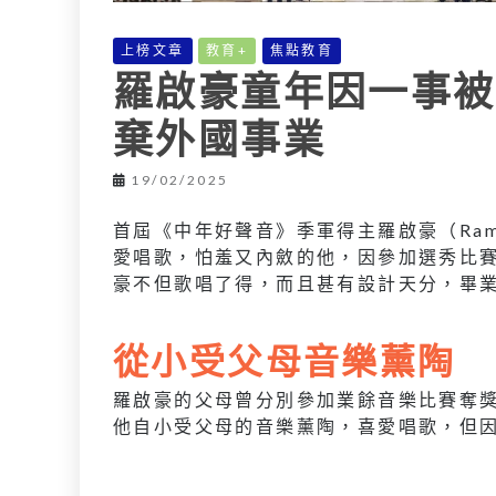
上榜文章
教育+
焦點教育
羅啟豪童年因一事被
棄外國事業
19/02/2025
首屆《中年好聲音》季軍得主羅啟豪（Ramon
愛唱歌，怕羞又內斂的他，因參加選秀比
豪不但歌唱了得，而且甚有設計天分，畢
從小受父母音樂薰陶
羅啟豪的父母曾分別參加業餘音樂比賽奪
他自小受父母的音樂薰陶，喜愛唱歌，但