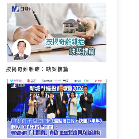
按揭奇難雜症：缺契樓篇