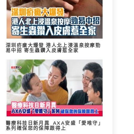
深圳疥瘡大爆發 港人北上浸溫泉按摩勁
易中招 寄生蟲鑽入皮膚惹全家
醫療科技日新月異 AXA安盛「愛唯守」
系列確保您的保障跟得上