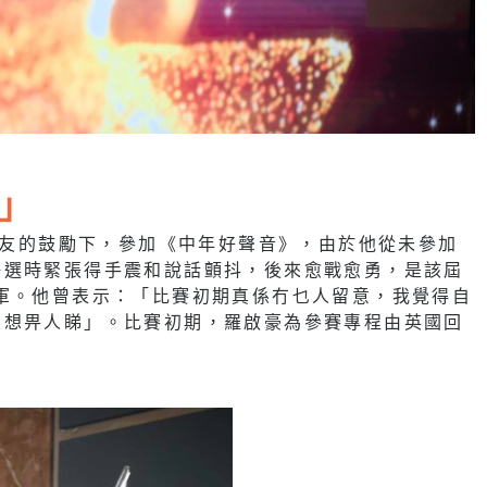
」
和親友的鼓勵下，參加《中年好聲音》，由於他從未參加
海選時緊張得手震和說話顫抖，後來愈戰愈勇，是該屆
軍。他曾表示：「比賽初期真係冇乜人留意，我覺得自
係想畀人睇」。比賽初期，羅啟豪為參賽專程由英國回