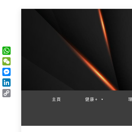
W
一網睇盡 八家大成
h
W
a
e
M
t
C
e
L
s
h
s
i
主頁
健康+
A
C
a
s
n
p
o
t
e
k
p
p
n
e
y
g
d