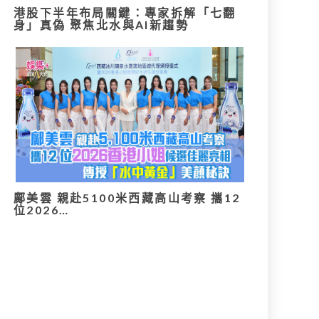
港股下半年布局關鍵：專家拆解「七翻
身」真偽 聚焦北水與AI新趨勢
鄺美雲 親赴5100米西藏高山考察 攜12
位2026…