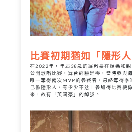
比賽初期猶如「隱形人
在2022年，年屆38歲的羅啟豪在媽媽
公開歌唱比賽，舞台經驗是零，當時參與
唯一奪得兩次MVP的參賽者，最終奪得季
己係隱形人，有少少不忿！參加得比賽梗
來，故有「英國豪」的綽號。