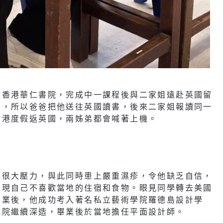
校香港華仁書院，完成中一課程後與二家姐遠赴英國留
架，所以爸爸把他送往英國讀書，後來二家姐報讀同一
回港度假返英國，兩姊弟都會喊著上機。
到很大壓力，與此同時患上嚴重濕疹，令他缺乏自信，
發現自己不喜歡當地的住宿和食物。眼見同學轉去美國
畢業後，他成功考入著名私立藝術學院羅德島設計學
學院繼續深造，畢業後於當地擔任平面設計師。