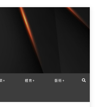
樂+
體育+
藝術+