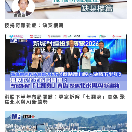
按揭奇難雜症：缺契樓篇
港股下半年布局關鍵：專家拆解「七翻身」真偽 聚
焦北水與AI新趨勢