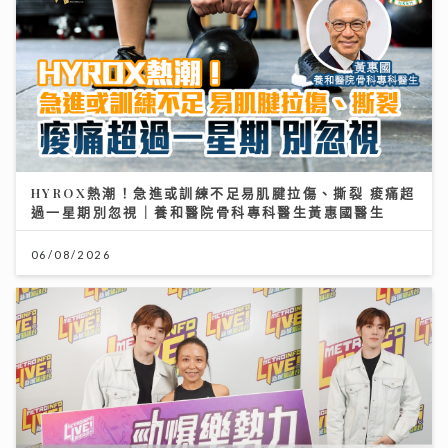
HYROX熱潮！急進或訓練不足易肌腱拉傷、撕裂 痠痛超
過一星期別忽視｜養和醫院骨科專科醫生黃惠國醫生
06/08/2026