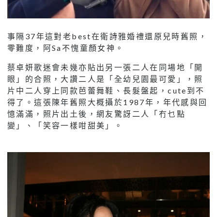
事隔37年這對老best在衛詩雅婚禮還原兒時舊照，
零難度，阿Sa不愧童顏女神。
蔡卓妍歌迷會未幾亦貼出另一張二人在同場地「開
眼」的合照，大讚二人是「全幼兒園最可愛」，照
片中二人穿上同款芭蕾舞鞋、長髮盤起，cute到不
得了。這張陳年舊照大概攝於1987年，年代感與回
憶滿滿，照片出土後，網友驚訝二人「冇乜點
變」、「笑容一樣咁甜美」。