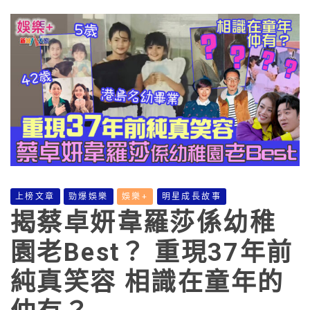
上榜文章
勁爆娛樂
娛樂+
明星成長故事
揭蔡卓妍韋羅莎係幼稚
園老Best？ 重現37年前
純真笑容 相識在童年的