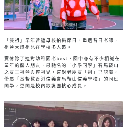
「雙祖」早年曾返母校拍攝節日，重遇昔日老師，
祖藍大爆祖兒在學校多人追。
實情除了這對幼稚園老best，圈中亦有不少相識在
童年的藝人朋友，最馳名的「小學同學」有馬鞍山
之友王祖藍與容祖兒，這對老朋友「祖」已認識，
份屬「基督教香港信義會馬鞍山信義學校」的同班
同學，更同是校內歌詠團核心成員。