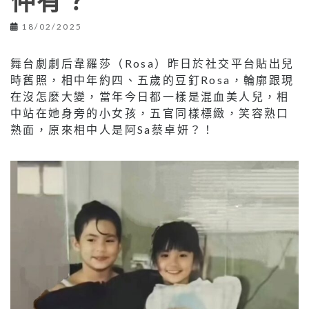
仲有？
18/02/2025
舞台劇劇后韋羅莎（Rosa）昨日於社交平台貼出兒
時舊照，相中年約四、五歲的豆釘Rosa，輪廓跟現
在沒怎麼大變，當年今日都一樣是混血美人兒，相
中站在她身旁的小女孩，五官同樣標緻，笑容熟口
熟面，原來相中人是阿Sa蔡卓妍？！