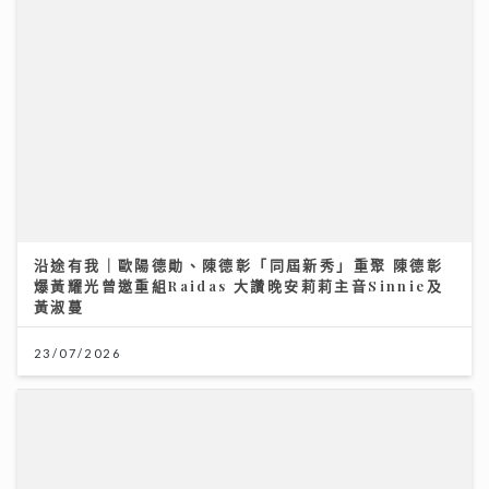
沿途有我｜歐陽德勛、陳德彰「同屆新秀」重聚 陳德彰
爆黃耀光曾邀重組Raidas 大讚晚安莉莉主音Sinnie及
黃淑蔓
23/07/2026