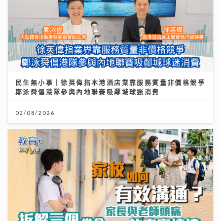
民生無小事｜徐英偉指本港酒店業靠服務質量非價格競爭
鄭泳舜倡港隊參與內地聯賽吸鄰城球迷消費
02/08/2026