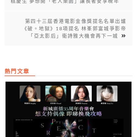
糕慶生 夢想開「老人樂園」讓長者安享晚年
第四十三屆香港電影金像獎提名名單出爐
《破。地獄》18項提名 林峯郭富城爭影帝
「亞太影后」衛詩雅大機會再下一城
熱門文章