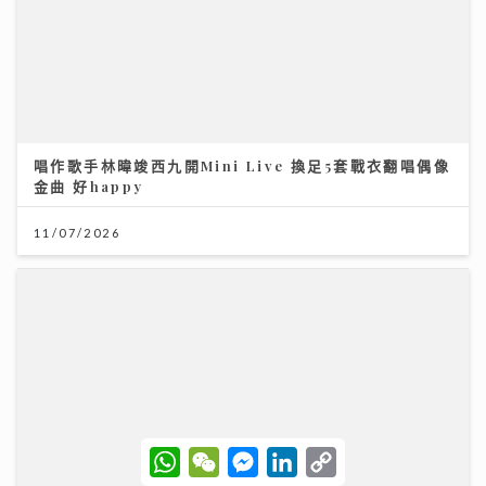
唱作歌手林暐竣西九開Mini Live 換足5套戰衣翻唱偶像
金曲 好happy
11/07/2026
W
W
M
L
C
《梨事會》｜唐詩詠讚劇組每日畀足八小時休息 潘燦良
h
e
e
i
o
回到舊居彩虹邨拍劇好感觸