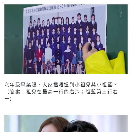
六年級畢業照，大家搵唔搵到小祖兒與小祖藍？
（答案：祖兒在最高一行的右六；祖藍第三行右
一）