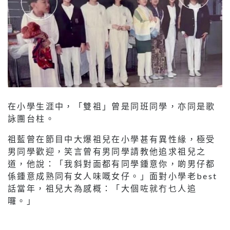
在小學生涯中，「雙祖」曾是同班同學，亦同是歌
詠團台柱。
祖藍曾在節目中大爆祖兒在小學甚有異性緣，極受
男同學歡迎，笑言曾有男同學請教他追求祖兒之
道，他說：「我斜對面都有同學鍾意你，啲男仔都
係鍾意成熟同有女人味嘅女仔。」面對小學老best
話當年，祖兒大為感概：「大個咗就冇乜人追
囉。」