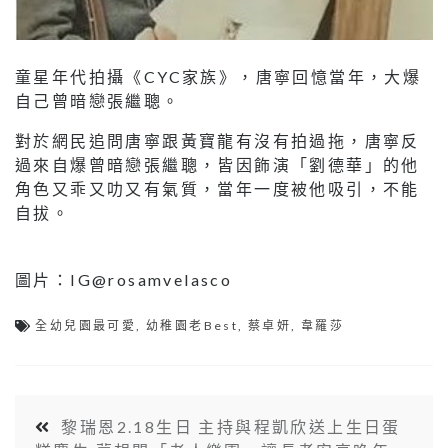
童星年代拍攝《CYC家族》，唐寧回憶當年，大爆
自己曾暗戀張繼聰。
對於網民追問唐寧跟黃寶龍有沒有拍過拖，唐寧反
過來自爆曾暗戀張繼聰，皆因飾演「劉德華」的他
角色又乖又叻又有氣質，當年一度被他吸引，不能
自拔。
圖片：IG@rosamvelasco
全幼兒園最可愛
,
幼稚園老Best
,
蔡卓妍
,
韋羅莎
黎瑞恩2.18生日 主持與程凱欣送上生日蛋