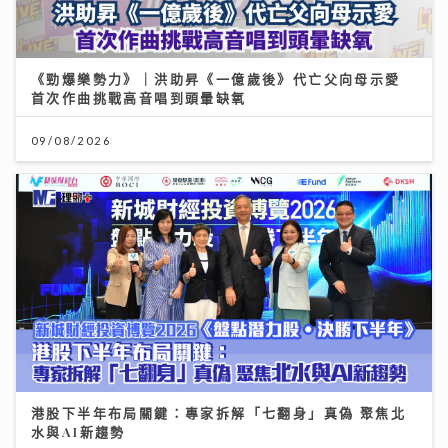
《勁爆樂勢力》｜洪助昇《一億歲後》代亡父向母示愛
首次作曲挑戰高音唱到頭暈缺氧
09/08/2026
港股下半年布局關鍵：專家拆解「七翻身」真偽 聚焦北
水與AI新趨勢