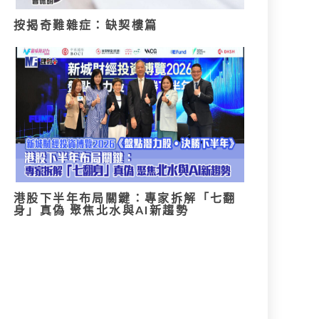
按揭奇難雜症：缺契樓篇
港股下半年布局關鍵：專家拆解「七翻
身」真偽 聚焦北水與AI新趨勢