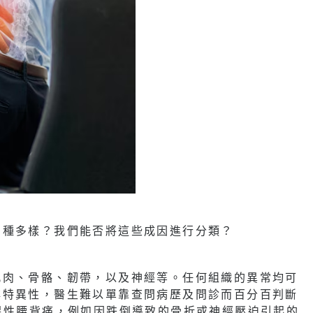
多種多樣？我們能否將這些成因進行分類？
肌肉、骨骼、韌帶，以及神經等。任何組織的異常均可
非特異性，醫生難以單靠查問病歷及問診而百分百判斷
異性腰背痛，例如因跌倒導致的骨折或神經壓迫引起的