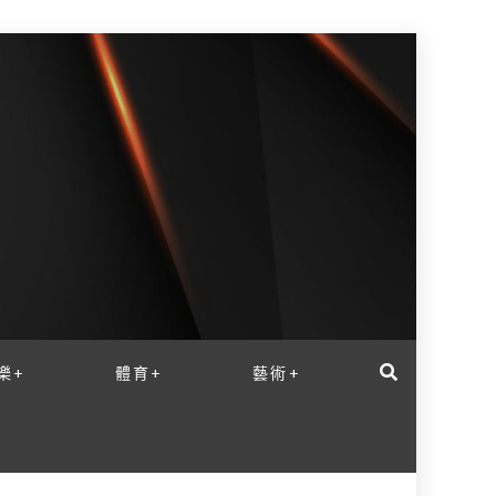
樂+
體育+
藝術+