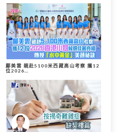
鄺美雲 親赴5100米西藏高山考察 攜12
位2026…