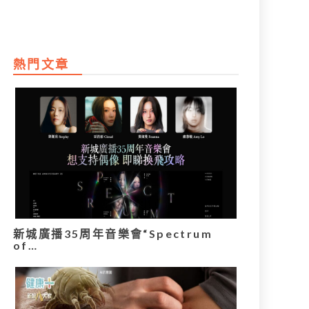
熱門文章
新城廣播35周年音樂會“Spectrum
of…