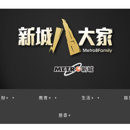
理財+
教育+
生活+
娛
慈善+