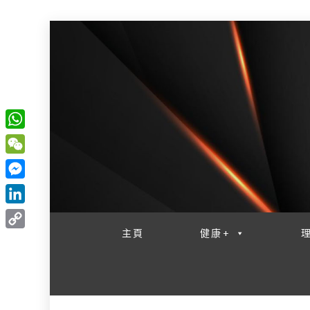
W
一網睇盡 八家大成
h
W
a
e
M
t
C
e
L
s
h
s
i
主頁
健康+
A
C
a
s
n
p
o
t
e
k
p
p
n
e
y
g
d