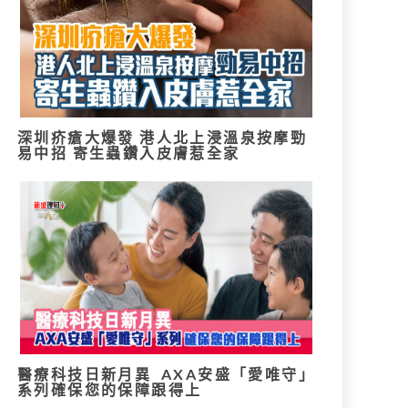
深圳疥瘡大爆發 港人北上浸溫泉按摩勁
易中招 寄生蟲鑽入皮膚惹全家
醫療科技日新月異 AXA安盛「愛唯守」
系列確保您的保障跟得上