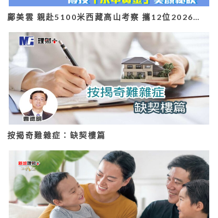
鄺美雲 親赴5100米西藏高山考察 攜12位2026…
按揭奇難雜症：缺契樓篇