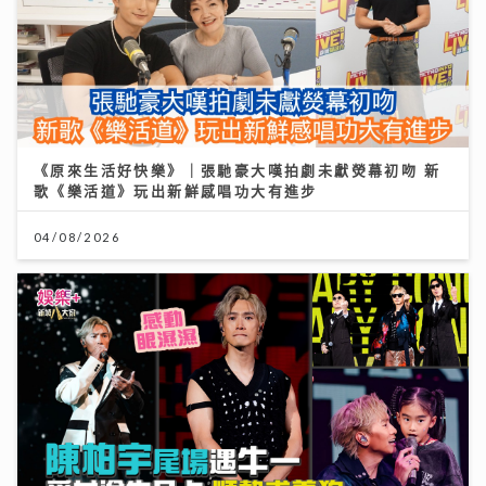
《原來生活好快樂》｜張馳豪大嘆拍劇未獻熒幕初吻 新
歌《樂活道》玩出新鮮感唱功大有進步
04/08/2026