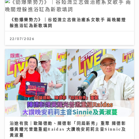
《勁爆樂勢力》｜谷婭溦立志做治癒系女歌手 兩晚關燈
躲進浴缸為新歌填詞
22/07/2026
沿途有我｜歐陽德勛、陳德彰「同屆新秀」重聚 陳德彰
爆黃耀光曾邀重組Raidas 大讚晚安莉莉主音Sinnie及
黃淑蔓