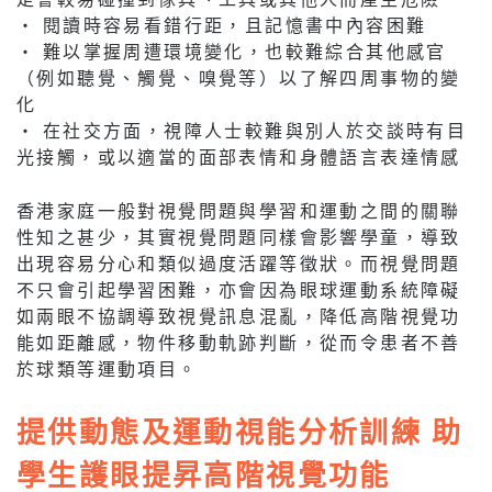
‧ 閱讀時容易看錯行距，且記憶書中內容困難
‧ 難以掌握周遭環境變化，也較難綜合其他感官
（例如聽覺、觸覺、嗅覺等）以了解四周事物的變
化
‧ 在社交方面，視障人士較難與別人於交談時有目
光接觸，或以適當的面部表情和身體語言表達情感
香港家庭一般對視覺問題與學習和運動之間的關聯
性知之甚少，其實視覺問題同樣會影響學童，導致
出現容易分心和類似過度活躍等徵狀。而視覺問題
不只會引起學習困難，亦會因為眼球運動系統障礙
如兩眼不協調導致視覺訊息混亂，降低高階視覺功
能如距離感，物件移動軌跡判斷，從而令患者不善
於球類等運動項目。
提供動態及運動視能分析訓練 助
學生護眼提昇高階視覺功能