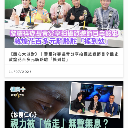
《開心大派對》｜黎耀祥麥長青分享拍攝旅遊節目辛酸史
敦煌花百多元騎駱駝「搖到攰」
11/07/2026