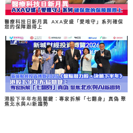
醫療科技日新月異 AXA安盛「愛唯守」系列確保
您的保障跟得上
港股下半年布局關鍵：專家拆解「七翻身」真偽 聚
焦北水與AI新趨勢