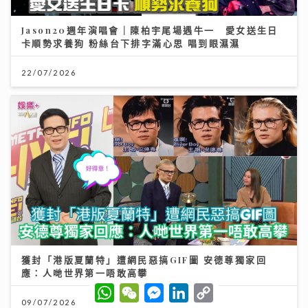
Jason20週年演唱會｜陳柏宇尾場遇牛一 愛女送生日
卡順勢求養狗 粉絲台下排字滿心思 唱到眼濕濕
22/07/2026
獲封「港版夏蘭特」遭網民惡搞GIF圖 安德尊獨家回
應：人哋世界第一唔敢高攀
W
W
M
L
C
h
e
e
i
o
09/07/2026