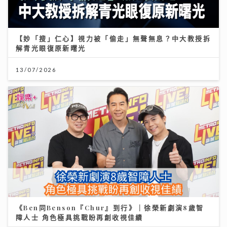
【妙「搜」仁心】視力被「偷走」無聲無息？中大教授拆
解青光眼復原新曙光
13/07/2026
《Ben同Benson『Chur』到行》｜徐榮新劇演8歲智
障人士 角色極具挑戰盼再創收視佳績