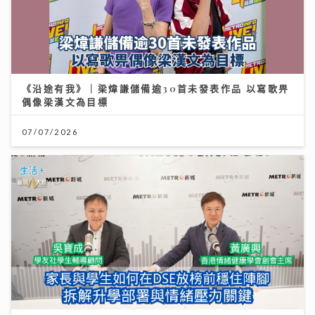
《沿途有我》｜梁煒謙儲備逾30首未發表作品 以寫歌畀
偶像梁漢文為目標
07/07/2026