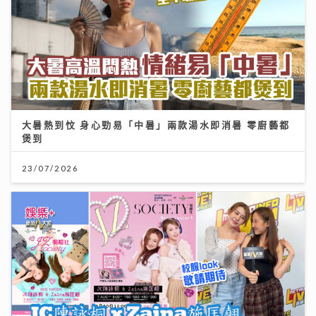
大暑熱到忟 身心勁易「中暑」兩款湯水即消暑 零廚藝都
煲到
23/07/2026