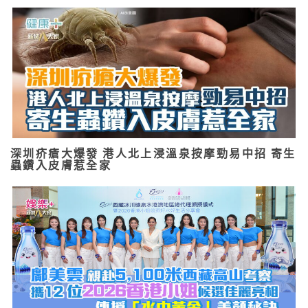
深圳疥瘡大爆發 港人北上浸溫泉按摩勁易中招 寄生
蟲鑽入皮膚惹全家