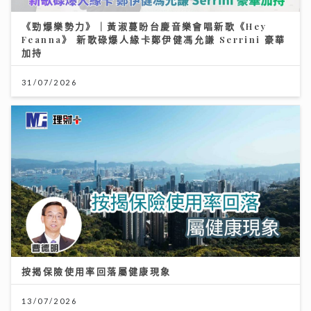
《勁爆樂勢力》｜黃淑蔓盼台慶音樂會唱新歌《Hey
Feanna》 新歌碌爆人緣卡鄭伊健馮允謙 Serrini 豪華
加持
31/07/2026
按揭保險使用率回落屬健康現象
13/07/2026