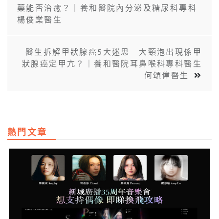
藥能否治癒？｜養和醫院內分泌及糖尿科專科
楊俊業醫生
醫生拆解甲狀腺癌5大迷思 大頸泡出現係甲
狀腺癌定甲亢？｜養和醫院耳鼻喉科專科醫生
何頌偉醫生
熱門文章