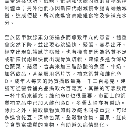
盡量選擇低脂、低糖、低鈉和低膽固醇的食物來控
制體重；另外他們亦因新陳代謝減慢令腸胃蠕動減
慢，造成便秘，所以應進食高纖維食物及多補充水
分。
至於因甲狀腺素分泌過多而導致甲亢的患者，體重
會突然下降，並出現心跳過快、緊張、容易出汗、
經常出現飢餓感等病徵，也有機會是因為鈣質不足
或新陳代謝過快而出現骨質疏鬆，建議多進食深綠
色蔬菜、菇類、含奧米加三脂肪酸的魚類、牛奶、
加鈣飲品，甚至服用鈣片等，補充鈣質和維他命
D。成年人每天的鈣質攝取量為一千二百毫克，建
議可從營養補充品攝取六百毫克，其餘的可靠飲用
一杯牛奶來補充；維他命D也很重要，市面上的鈣
質補充品中已加入維他命D，多曬太陽亦有幫助。
除此之外，攝取礦物質如鋅及鐵也同樣重要，可以
多進食乾豆、深綠色菜、全穀物食物、堅果、紅肉
等含豐富鐵質的食物，有助避免病情惡化。