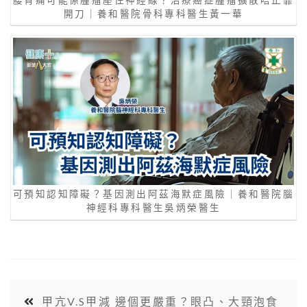
開刀｜養和醫院骨科專科醫生黃一華
可預知認知障礙？基因測出阿茲海默症風險｜養和醫院腦
神經科專科醫生吳炳榮醫生
甲亢V.S甲減 邊個更嚴重？眼凸、大頸泡食