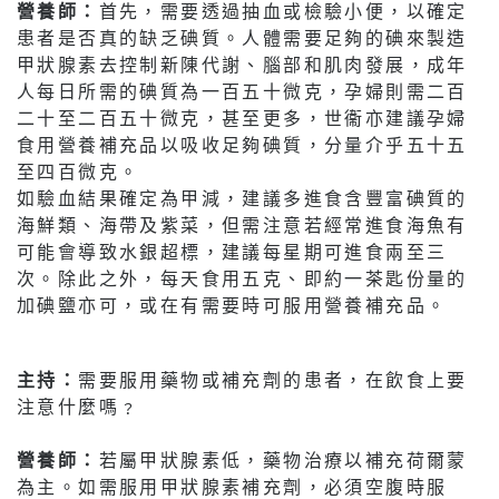
營養師：
首先，需要透過抽血或檢驗小便，以確定
患者是否真的缺乏碘質。人體需要足夠的碘來製造
甲狀腺素去控制新陳代謝、腦部和肌肉發展，成年
人每日所需的碘質為一百五十微克，孕婦則需二百
二十至二百五十微克，甚至更多，世衞亦建議孕婦
食用營養補充品以吸收足夠碘質，分量介乎五十五
至四百微克。
如驗血結果確定為甲減，建議多進食含豐富碘質的
海鮮類、海帶及紫菜，但需注意若經常進食海魚有
可能會導致水銀超標，建議每星期可進食兩至三
次。除此之外，每天食用五克、即約一茶匙份量的
加碘鹽亦可，或在有需要時可服用營養補充品。
主持：
需要服用藥物或補充劑的患者，在飲食上要
注意什麼嗎﹖
營養師：
若屬甲狀腺素低，藥物治療以補充荷爾蒙
為主。如需服用甲狀腺素補充劑，必須空腹時服