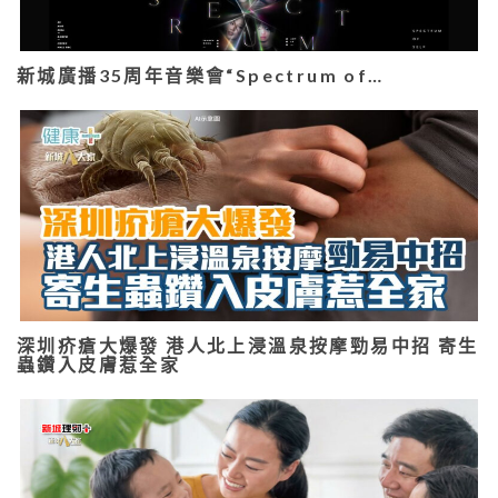
新城廣播35周年音樂會“Spectrum of…
深圳疥瘡大爆發 港人北上浸溫泉按摩勁易中招 寄生
蟲鑽入皮膚惹全家