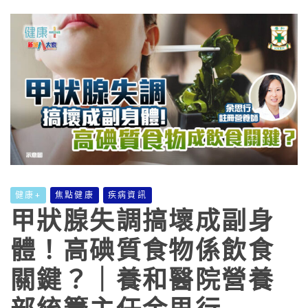
健康+
焦點健康
疾病資訊
甲狀腺失調搞壞成副身
體！高碘質食物係飲食
關鍵？｜養和醫院營養