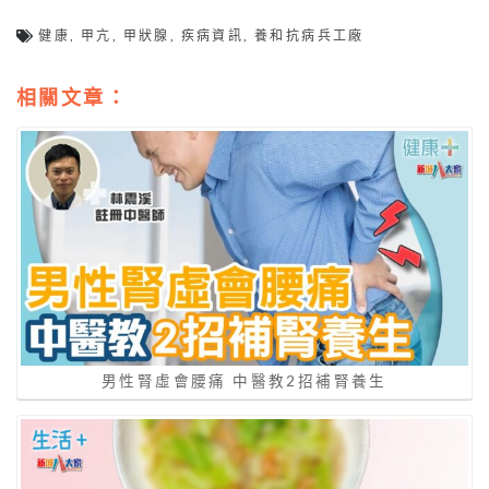
健康
,
甲亢
,
甲狀腺
,
疾病資訊
,
養和抗病兵工廠
相關文章：
男性腎虛會腰痛 中醫教2招補腎養生