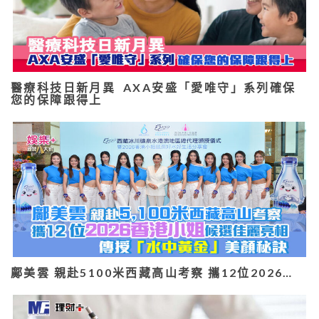
醫療科技日新月異 AXA安盛「愛唯守」系列確保
您的保障跟得上
鄺美雲 親赴5100米西藏高山考察 攜12位2026…