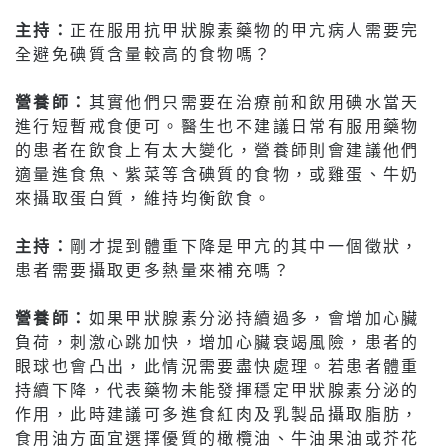
主持：
正在服用抗甲狀腺素藥物的甲亢病人需要完
全避免碘質含量較高的食物嗎？
營養師：
其實他們只需要在治療前和飲用碘水當天
進行短暫戒食便可。醫生也不建議日常有服用藥物
的患者在飲食上有太大變化，營養師則會建議他們
適量進食魚、紫菜等含碘質的食物，或雞蛋、牛奶
來攝取蛋白質，維持均衡飲食。
主持：
剛才提到體重下降是甲亢的其中一個徵狀，
患者需要攝取更多熱量來補充嗎？
營養師：
如果甲狀腺素分泌持續過多，會增加心臟
負荷，刺激心跳加快，增加心臟衰竭風險，患者的
眼球也會凸出，此情況需要盡快處理。若患者體重
持續下降，代表藥物未能發揮穩定甲狀腺素分泌的
作用，此時建議可多進食紅肉及乳製品攝取脂肪，
食用油方面宜選擇優質的橄欖油、牛油果油或芥花