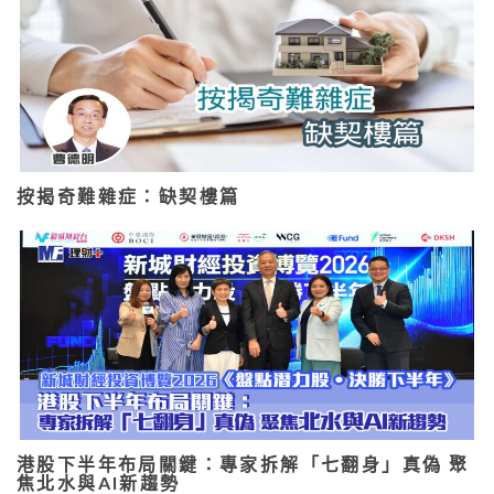
按揭奇難雜症：缺契樓篇
港股下半年布局關鍵：專家拆解「七翻身」真偽 聚
焦北水與AI新趨勢