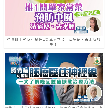
營養師｜預防中風推1簡單家常菜 清宿便、去水腫都
掂！
腰背痛可能係腫瘤壓住神經線？治療癌症腫瘤擴散唔止靠