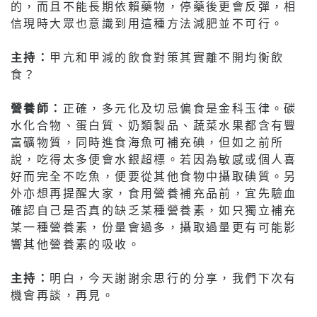
的，而且不能長期依賴藥物，停藥後更會反彈，相
信現時大眾也意識到用這種方法減肥並不可行。
主持：
甲亢和甲減的飲食對策其實離不開均衡飲
食？
營養師：
正確，多元化及切忌偏食是金科玉律。碳
水化合物、蛋白質、奶類製品、蔬菜水果都含有豐
富礦物質，同時進食海魚可補充碘，但如之前所
說，吃得太多便會水銀超標。若因為敏感或個人喜
好而完全不吃魚，便要從其他食物中攝取碘質。另
外亦想再提醒大家，食用營養補充品前，宜先驗血
確認自己是否真的缺乏某種營養素，如只獨立補充
某一種營養素，份量會過多，攝取過量更有可能影
響其他營養素的吸收。
主持：
明白，今天謝謝余思行的分享，我們下次有
機會再談，再見。